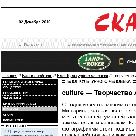
02 Декабря 2016
//
Карта сайта
//
реклама на сайте
//
реклама в газете
//
р
Главная
//
Блоги слобожан
//
Блог Культурного человека
// Творчество
БЛОГ КУЛЬТУРНОГО ЧЕЛОВЕКА
ПОЛИТИКА И ЭКОНОМИКА
ОБЩЕСТВО
culture
— Творчество 
ПРОИСШЕСТВИЯ
ЗАГРАНИЦА
Сегодня известна многим в со
БИЗНЕС И ФИНАНСЫ
КУЛЬТУРА
Мишарина
, которая является
СПОРТ
мечтательницей, умницей, аль
КРОМЕ ТОГО
замечательным человеком. Как
ИНТЕРВЬЮ
фотографиями стоит подпись
[6+] Тридцатый турнир:
прекраснейшим закоулкам мир
престижно, массово, всерьёз