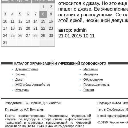
относится к джазу. Но это еще
1
2
пишет о джазе. Ее живописные
3
4
5
6
7
8
9
оставили равнодушным. Сегод
этой яркой, необычной девушк
10
11
12
13
14
15
16
17
18
19
20
21
22
23
автор: admin
21.01.2015
10:11
24
25
26
27
28
29
30
31
КАТАЛОГ ОРГАНИЗАЦИЙ И УЧРЕЖДЕНИЙ СЛОБОДСКОГО
Администрация
Магазины
Бизнес
Медицина
Досуг
Образование
ЖКХ и благоустройство
Промышленность
Культура
Ремонт
Учредители Т.С. Черных, Д.В. Лалетин
Редакция «СКАТ-И
Гл. редактор А.Г. Болтачев
тел. в Слободском: 
Газета зарегистрирована Управлением Федеральной
e-mail: cgaming@mail
службы по надзору в сфере связи, информационных
613150, Кировская об
технологий и массовых коммуникаций по Кировской
области св-во ПИ № ТУ43-00447 от 25 декабря 2012 г.