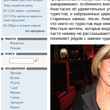
завораживают, особенного вн
Тема, поднятая ранее
Анастасии об удивительных уг
[6+] Эти знаки – к ремонту
туристов, о заброшенных церк
[12+] Эта жизнь не видна из
старинных замках, лесах. Ана
окон городских…
что никто из туристов еще ник
[6+] Игра в лучшем смысле
Местные жители, которые видя
все интервью
часто никому не рассказывают 
понимают рядом с какими чуд
РАБОТА
Вакансии
Резюме
ПОИСК
ОБЪЯВЛЕНИЯ
Продам
Куплю
Услуги
Сдам
Меняю
Сниму
Арендую
Разное