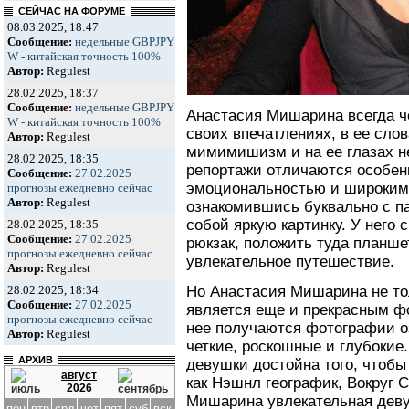
СЕЙЧАС НА ФОРУМЕ
08.03.2025, 18:47
Сообщение:
недельные GBPJPY
W - китайская точность 100%
Автор:
Regulest
28.02.2025, 18:37
Сообщение:
недельные GBPJPY
Анастасия Мишарина всегда че
W - китайская точность 100%
своих впечатлениях, в ее слов
Автор:
Regulest
мимимишизм и на ее глазах не
28.02.2025, 18:35
репортажи отличаются особен
Сообщение:
27.02.2025
эмоциональностью и широким
прогнозы ежедневно сейчас
Автор:
Regulest
ознакомившись буквально с па
собой яркую картинку. У него 
28.02.2025, 18:35
Сообщение:
27.02.2025
рюкзак, положить туда планшет
прогнозы ежедневно сейчас
увлекательное путешествие.
Автор:
Regulest
28.02.2025, 18:34
Но Анастасия Мишарина не то
Сообщение:
27.02.2025
является еще и прекрасным ф
прогнозы ежедневно сейчас
нее получаются фотографии о
Автор:
Regulest
четкие, роскошные и глубокие
АРХИВ
девушки достойна того, чтобы
август
как Нэшнл географик, Вокруг С
2026
Мишарина увлекательная деву
пон
втр
срд
чет
пят
суб
вск