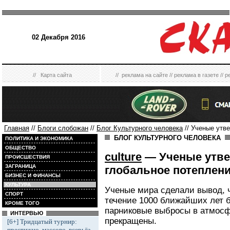
02 Декабря 2016
//
Карта сайта
//
реклама на сайте
//
реклама в газете
//
р
Главная
//
Блоги слобожан
//
Блог Культурного человека
// Ученые утв
БЛОГ КУЛЬТУРНОГО ЧЕЛОВЕКА
ПОЛИТИКА И ЭКОНОМИКА
ОБЩЕСТВО
culture
— Ученые утве
ПРОИСШЕСТВИЯ
ЗАГРАНИЦА
глобальное потеплени
БИЗНЕС И ФИНАНСЫ
КУЛЬТУРА
Ученые мира сделали вывод, ч
СПОРТ
течение 1000 ближайших лет б
КРОМЕ ТОГО
парниковые выбросы в атмосф
ИНТЕРВЬЮ
прекращены.
[6+] Тридцатый турнир:
престижно, массово, всерьёз