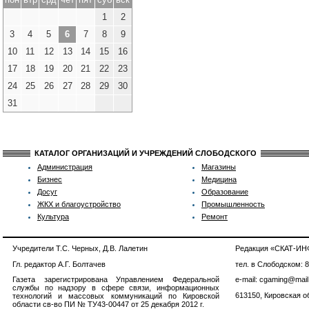
1
2
3
4
5
6
7
8
9
10
11
12
13
14
15
16
17
18
19
20
21
22
23
24
25
26
27
28
29
30
31
КАТАЛОГ ОРГАНИЗАЦИЙ И УЧРЕЖДЕНИЙ СЛОБОДСКОГО
Администрация
Магазины
Бизнес
Медицина
Досуг
Образование
ЖКХ и благоустройство
Промышленность
Культура
Ремонт
Учредители Т.С. Черных, Д.В. Лалетин
Редакция «СКАТ-И
Гл. редактор А.Г. Болтачев
тел. в Слободском: 
Газета зарегистрирована Управлением Федеральной
e-mail: cgaming@mail
службы по надзору в сфере связи, информационных
613150, Кировская об
технологий и массовых коммуникаций по Кировской
области св-во ПИ № ТУ43-00447 от 25 декабря 2012 г.