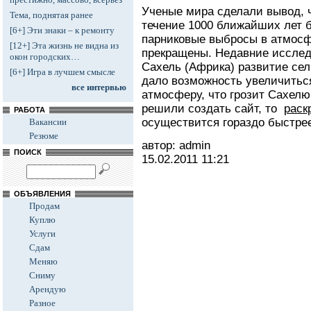
Ученые мира сделали вывод, ч
Тема, поднятая ранее
течение 1000 ближайших лет б
[6+] Эти знаки – к ремонту
парниковые выбросы в атмосф
[12+] Эта жизнь не видна из
прекращены. Недавние исследо
окон городских…
Сахель (Африка) развитие се
[6+] Игра в лучшем смысле
дало возможность увеличитьс
все интервью
атмосферу, что грозит Сахелю
решили создать сайт, то
раск
РАБОТА
осуществится гораздо быстре
Вакансии
Резюме
автор: admin
ПОИСК
15.02.2011
11:21
ОБЪЯВЛЕНИЯ
Продам
Куплю
Услуги
Сдам
Меняю
Сниму
Арендую
Разное