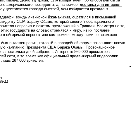
иллиардер Дональд Трамп, 52% избирателей проголосовали бы за
го американского президента, а, например,
доставка для интернет-
существляется гораздо быстрей, чем избирается президент.
ддафи, вождь ливийской Джамахирии, обратился в письменной
езиденту США Бараку Обаме, который своего "неофициального"
авителя направил с пакетом предложений в Триполи. Несмотря на то,
 этих государств на словах стремятся к миру, из их посланий
то в обозримой перспективе компромисс между ними не возможен.
 был выложен ролик, который в пародийной форме показывает новую
ную кампанию Президента США Барака Обамы. Провокационное
о за несколько дней собрало в Интернете 869 000 просмотров
лей сети, в то время как официальный предвыборный видеоролик
 лишь 287 000 зрителей.
n
09:44