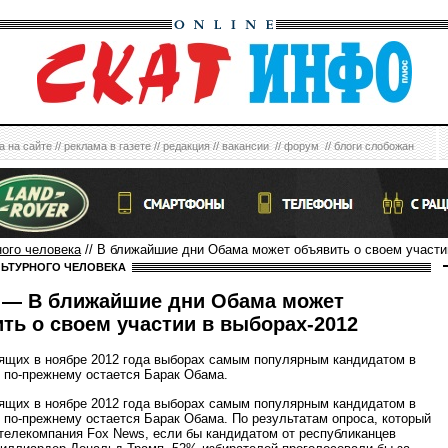
а на сайте
//
реклама в газете
//
редакция
//
вакансии
//
форум
//
блоги слобожан
ного человека
// В ближайшие дни Обама может объявить о своем участи
ЛЬТУРНОГО ЧЕЛОВЕКА
— В ближайшие дни Обама может
ть о своем участии в выборах-2012
ящих в ноябре 2012 года выборах самым популярным кандидатом в
 по-прежнему остается Барак Обама.
ящих в ноябре 2012 года выборах самым популярным кандидатом в
 по-прежнему остается Барак Обама. По результатам опроса, который
телекомпания Fox News, если бы кандидатом от республиканцев