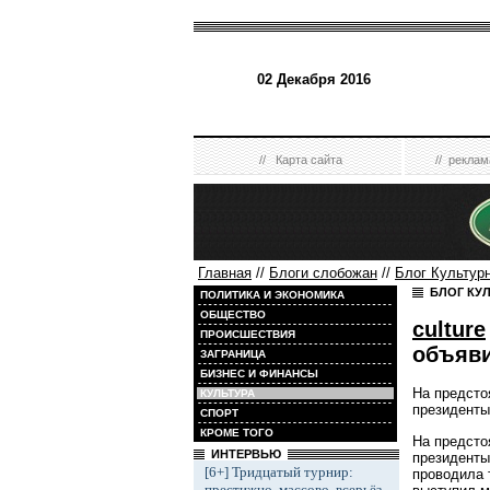
02 Декабря 2016
//
Карта сайта
//
реклам
Главная
//
Блоги слобожан
//
Блог Культур
БЛОГ КУ
ПОЛИТИКА И ЭКОНОМИКА
ОБЩЕСТВО
culture
ПРОИСШЕСТВИЯ
объяви
ЗАГРАНИЦА
БИЗНЕС И ФИНАНСЫ
На предсто
КУЛЬТУРА
президенты
СПОРТ
КРОМЕ ТОГО
На предсто
ИНТЕРВЬЮ
президенты
[6+] Тридцатый турнир:
проводила 
престижно, массово, всерьёз