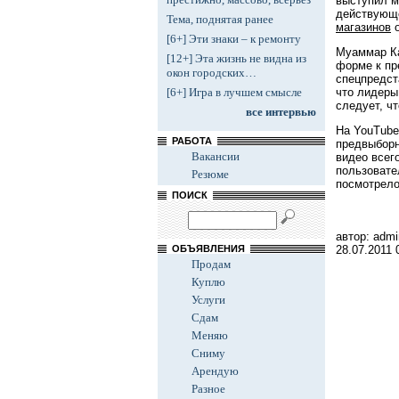
выступил м
действующе
Тема, поднятая ранее
магазинов
о
[6+] Эти знаки – к ремонту
Муаммар Ка
[12+] Эта жизнь не видна из
форме к пр
окон городских…
спецпредст
что лидеры
[6+] Игра в лучшем смысле
следует, ч
все интервью
На YouTube
РАБОТА
предвыбор
Вакансии
видео всег
пользовате
Резюме
посмотрело
ПОИСК
автор: admi
28.07.2011
ОБЪЯВЛЕНИЯ
Продам
Куплю
Услуги
Сдам
Меняю
Сниму
Арендую
Разное