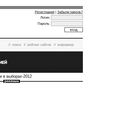
Регистрация
|
Забыли пароль?
Логин:
Пароль:
//
поиск
//
рейтинг сайтов
//
информер
и в выборах-2012