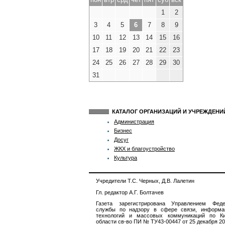
1
2
3
4
5
6
7
8
9
10
11
12
13
14
15
16
17
18
19
20
21
22
23
24
25
26
27
28
29
30
31
КАТАЛОГ ОРГАНИЗАЦИЙ И УЧРЕЖДЕН
Администрация
Бизнес
Досуг
ЖКХ и благоустройство
Культура
Учредители Т.С. Черных, Д.В. Лалетин
Гл. редактор А.Г. Болтачев
Газета зарегистрирована Управлением Феде
службы по надзору в сфере связи, информа
технологий и массовых коммуникаций по Ки
области св-во ПИ № ТУ43-00447 от 25 декабря 201