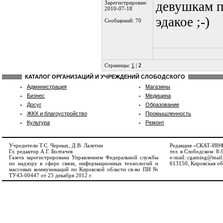
девушкам п
Зарегистрирован:
2010-07-18
эдакое ;-)
Сообщений: 70
Страницы:
1
|
2
КАТАЛОГ ОРГАНИЗАЦИЙ И УЧРЕЖДЕНИЙ СЛОБОДСКОГО
Администрация
Магазины
Бизнес
Медицина
Досуг
Образование
ЖКХ и благоустройство
Промышленность
Культура
Ремонт
Учредители Т.С. Черных, Д.В. Лалетин
Редакция «СКАТ-И
Гл. редактор А.Г. Болтачев
тел. в Слободском: 8
Газета зарегистрирована Управлением Федеральной службы
e-mail: cgaming@mail
по надзору в сфере связи, информационных технологий и
613150, Кировская обл
массовых коммуникаций по Кировской области св-во ПИ №
ТУ43-00447 от 25 декабря 2012 г.