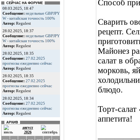
Способ при
СЕЙЧАС НА ФОРУМЕ
08.03.2025, 18:47
Сообщение:
недельные GBPJPY
W - китайская точность 100%
Сварить ов
Автор:
Regulest
рецепт. Сел
28.02.2025, 18:37
Сообщение:
недельные GBPJPY
приготовить
W - китайская точность 100%
Автор:
Regulest
Майонез ра
28.02.2025, 18:35
Сообщение:
27.02.2025
салат в обр
прогнозы ежедневно сейчас
морковь, яй
Автор:
Regulest
28.02.2025, 18:35
холодильник
Сообщение:
27.02.2025
прогнозы ежедневно сейчас
блюдо.
Автор:
Regulest
28.02.2025, 18:34
Сообщение:
27.02.2025
Торт-салат
прогнозы ежедневно сейчас
Автор:
Regulest
аппетита!
АРХИВ
август
2026
—————
пон
втр
срд
чет
пят
суб
вск