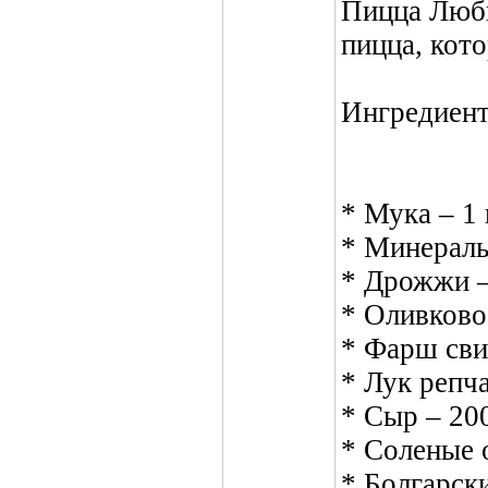
Пицца Люби
пицца, кото
Ингредиен
* Мука – 1
* Минеральн
* Дрожжи –
* Оливково
* Фарш сви
* Лук репч
* Сыр – 20
* Соленые 
* Болгарск