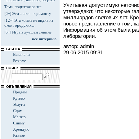
Учитывая допустимую неточно
Тема, поднятая ранее
утверждают, что некоторые га
[6+] Эти знаки – к ремонту
миллиардов световых лет. Кро
[12+] Эта жизнь не видна из
новое представление о том, ка
окон городских…
Информация об этом была ра
[6+] Игра в лучшем смысле
лаборатории.
все интервью
автор: admin
РАБОТА
29.06.2015
09:31
Вакансии
Резюме
ПОИСК
ОБЪЯВЛЕНИЯ
Продам
Куплю
Услуги
Сдам
Меняю
Сниму
Арендую
Разное