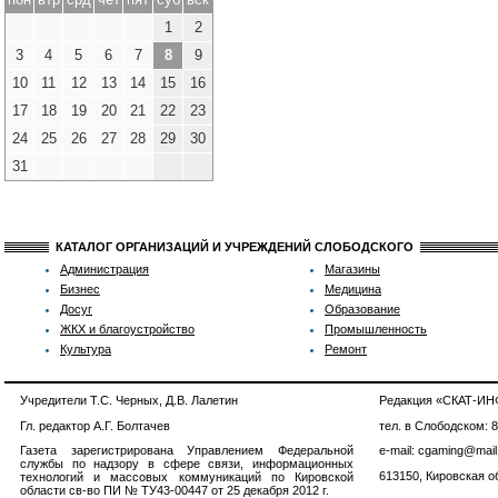
1
2
3
4
5
6
7
8
9
10
11
12
13
14
15
16
17
18
19
20
21
22
23
24
25
26
27
28
29
30
31
КАТАЛОГ ОРГАНИЗАЦИЙ И УЧРЕЖДЕНИЙ СЛОБОДСКОГО
Администрация
Магазины
Бизнес
Медицина
Досуг
Образование
ЖКХ и благоустройство
Промышленность
Культура
Ремонт
Учредители Т.С. Черных, Д.В. Лалетин
Редакция «СКАТ-И
Гл. редактор А.Г. Болтачев
тел. в Слободском: 
Газета зарегистрирована Управлением Федеральной
e-mail: cgaming@mail
службы по надзору в сфере связи, информационных
613150, Кировская об
технологий и массовых коммуникаций по Кировской
области св-во ПИ № ТУ43-00447 от 25 декабря 2012 г.