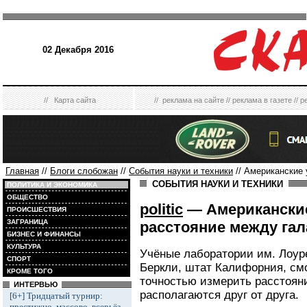
02 Декабря 2016
//
Карта сайта
//
реклама на сайте
//
реклама в газете
//
р
Главная
//
Блоги слобожан
//
События науки и техники
// Американские
СОБЫТИЯ НАУКИ И ТЕХНИКИ
ПОЛИТИКА И ЭКОНОМИКА
ОБЩЕСТВО
politic
— Американски
ПРОИСШЕСТВИЯ
ЗАГРАНИЦА
расстояние между га
БИЗНЕС И ФИНАНСЫ
КУЛЬТУРА
Учёные лаборатории им. Лоуре
СПОРТ
Беркли, штат Калифорния, см
КРОМЕ ТОГО
точностью измерить расстояни
ИНТЕРВЬЮ
располагаются друг от друга.
[6+] Тридцатый турнир:
престижно, массово, всерьёз