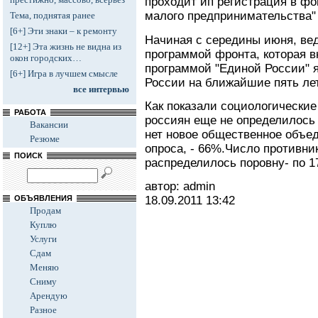
проходит ип регистрация в фо
малого предпринимательства" 
Тема, поднятая ранее
[6+] Эти знаки – к ремонту
Начиная с середины июня, вед
[12+] Эта жизнь не видна из
программой фронта, которая в
окон городских…
программой "Единой России" я
[6+] Игра в лучшем смысле
России на ближайшие пять лет
все интервью
Как показали социологически
РАБОТА
россиян еще не определилось
Вакансии
нет новое общественное объед
Резюме
опроса, - 66%.Число противни
ПОИСК
распределилось поровну- по 1
автор: admin
ОБЪЯВЛЕНИЯ
18.09.2011
13:42
Продам
Куплю
Услуги
Сдам
Меняю
Сниму
Арендую
Разное