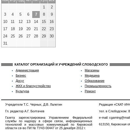
1
2
3
4
5
6
7
8
9
10
11
12
13
14
15
16
17
18
19
20
21
22
23
24
25
26
27
28
29
30
31
КАТАЛОГ ОРГАНИЗАЦИЙ И УЧРЕЖДЕНИЙ СЛОБОДСКОГО
Администрация
Магазины
Бизнес
Медицина
Досуг
Образование
ЖКХ и благоустройство
Промышленность
Культура
Ремонт
Учредители Т.С. Черных, Д.В. Лалетин
Редакция «СКАТ-И
Гл. редактор А.Г. Болтачев
тел. в Слободском: 
Газета зарегистрирована Управлением Федеральной
e-mail: cgaming@mail
службы по надзору в сфере связи, информационных
613150, Кировская об
технологий и массовых коммуникаций по Кировской
области св-во ПИ № ТУ43-00447 от 25 декабря 2012 г.