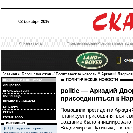
02 Декабря 2016
//
Карта сайта
//
реклама на сайте
//
реклама в газете
//
р
Главная
//
Блоги слобожан
//
Политические новости
// Аркадий Дворков
ПОЛИТИЧЕСКИЕ НОВОСТИ
ПОЛИТИКА И ЭКОНОМИКА
ОБЩЕСТВО
politic
— Аркадий Двор
ПРОИСШЕСТВИЯ
ЗАГРАНИЦА
присоединяться к На
БИЗНЕС И ФИНАНСЫ
КУЛЬТУРА
Помощник президента Аркадий
СПОРТ
планирует присоединяться к 
КРОМЕ ТОГО
создание было инициировано
ИНТЕРВЬЮ
Владимиром Путиным, т.к. его
[6+] Тридцатый турнир:
престижно, массово, всерьёз