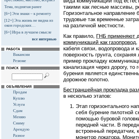
вида коммуникаций под естес
такими как лесные массивы, ре
Тема, поднятая ранее
Горизонтальное направление б
[6+] Эти знаки – к ремонту
трудовые так временные затр
[12+] Эта жизнь не видна из
на различной местности.
окон городских…
[6+] Игра в лучшем смысле
Как правило,
ГНБ применяют д
все интервью
коммуникаций как газопровод
,
кабеля связи, водопровода и 
РАБОТА
поверхность грунта, сохраняя
Вакансии
пример прокладку коммуникац
Резюме
канализация через дорогу, то
ПОИСК
бурения является единственн
дорожное полотно.
ОБЪЯВЛЕНИЯ
Бестраншейная прокладка ра
Продам
в несколько этапов:
Куплю
Услуги
Этап горизонтального на
Сдам
себя бурение пилотной с
Меняю
помощью буровой головки
Сниму
передней части. В перед
Арендую
встроенный передатчик, 
Разное
монитор локатора. Монит