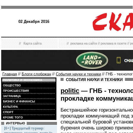
02 Декабря 2016
//
Карта сайта
//
реклама на сайте
//
реклама в газете
//
р
Главная
//
Блоги слобожан
//
События науки и техники
// ГНБ - техноло
СОБЫТИЯ НАУКИ И ТЕХНИКИ
ПОЛИТИКА И ЭКОНОМИКА
ОБЩЕСТВО
politic
— ГНБ - технол
ПРОИСШЕСТВИЯ
ЗАГРАНИЦА
прокладке коммуника
БИЗНЕС И ФИНАНСЫ
КУЛЬТУРА
Бестраншейное горизонтально
СПОРТ
прокладки коммуникаций под 
КРОМЕ ТОГО
специальной буровой установ
ИНТЕРВЬЮ
бурения очень широко применя
[6+] Тридцатый турнир:
престижно, массово, всерьёз