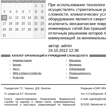
При использовании технологи
1
2
осуществлять строительные р
3
4
5
6
7
8
9
сложности, климатических усл
10
11
12
13
14
15
16
оборудование является сверхт
исключить механические пов
17
18
19
20
21
22
23
инженерных сетей.Бестраншей
24
25
26
27
28
29
30
отличным решением которое п
31
коммуникаций за минимальные
автор: admin
24.10.2012
12:36
КАТАЛОГ ОРГАНИЗАЦИЙ И УЧРЕЖДЕНИЙ СЛОБОДСКОГО
Администрация
Магазины
Бизнес
Медицина
Досуг
Образование
ЖКХ и благоустройство
Промышленность
Культура
Ремонт
Учредители Т.С. Черных, Д.В. Лалетин
Редакция «СКАТ-И
Гл. редактор А.Г. Болтачев
тел. в Слободском: 
Газета зарегистрирована Управлением Федеральной
e-mail: cgaming@mail
службы по надзору в сфере связи, информационных
613150, Кировская об
технологий и массовых коммуникаций по Кировской