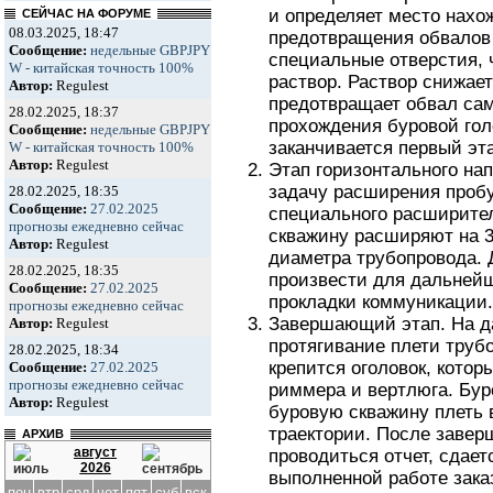
и определяет место нахо
СЕЙЧАС НА ФОРУМЕ
08.03.2025, 18:47
предотвращения обвалов 
Сообщение:
недельные GBPJPY
специальные отверстия, 
W - китайская точность 100%
раствор. Раствор снижает
Автор:
Regulest
предотвращает обвал са
28.02.2025, 18:37
прохождения буровой голо
Сообщение:
недельные GBPJPY
заканчивается первый эт
W - китайская точность 100%
Автор:
Regulest
Этап горизонтального на
задачу расширения проб
28.02.2025, 18:35
Сообщение:
27.02.2025
специального расширите
прогнозы ежедневно сейчас
скважину расширяют на 3
Автор:
Regulest
диаметра трубопровода.
28.02.2025, 18:35
произвести для дальней
Сообщение:
27.02.2025
прокладки коммуникации.
прогнозы ежедневно сейчас
Завершающий этап. На д
Автор:
Regulest
протягивание плети труб
28.02.2025, 18:34
крепится оголовок, котор
Сообщение:
27.02.2025
прогнозы ежедневно сейчас
риммера и вертлюга. Буро
Автор:
Regulest
буровую скважину плеть 
траектории. После завер
АРХИВ
август
проводиться отчет, сдает
2026
выполненной работе заказ
пон
втр
срд
чет
пят
суб
вск