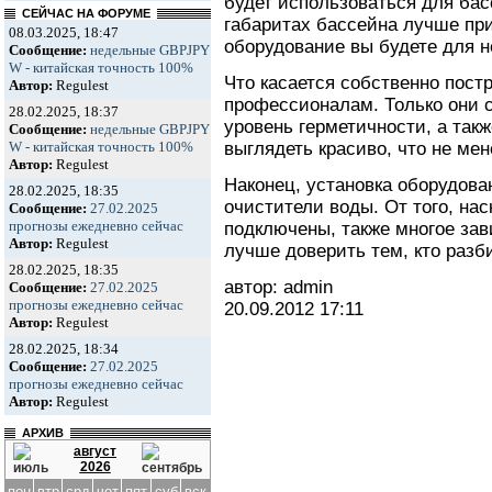
будет использоваться для бас
СЕЙЧАС НА ФОРУМЕ
габаритах бассейна лучше при
08.03.2025, 18:47
оборудование вы будете для не
Сообщение:
недельные GBPJPY
W - китайская точность 100%
Что касается собственно пост
Автор:
Regulest
профессионалам. Только они 
28.02.2025, 18:37
уровень герметичности, а такж
Сообщение:
недельные GBPJPY
выглядеть красиво, что не мен
W - китайская точность 100%
Автор:
Regulest
Наконец, установка оборудова
28.02.2025, 18:35
очистители воды. От того, на
Сообщение:
27.02.2025
прогнозы ежедневно сейчас
подключены, также многое зави
Автор:
Regulest
лучше доверить тем, кто разб
28.02.2025, 18:35
автор: admin
Сообщение:
27.02.2025
прогнозы ежедневно сейчас
20.09.2012
17:11
Автор:
Regulest
28.02.2025, 18:34
Сообщение:
27.02.2025
прогнозы ежедневно сейчас
Автор:
Regulest
АРХИВ
август
2026
пон
втр
срд
чет
пят
суб
вск