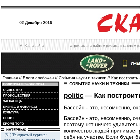
02 Декабря 2016
//
Карта сайта
//
реклама на сайте
//
реклама в газете
//
р
Главная
//
Блоги слобожан
//
События науки и техники
// Как построить
СОБЫТИЯ НАУКИ И ТЕХНИКИ
ПОЛИТИКА И ЭКОНОМИКА
ОБЩЕСТВО
politic
— Как построит
ПРОИСШЕСТВИЯ
ЗАГРАНИЦА
Бассейн - это, несомненно, оч
БИЗНЕС И ФИНАНСЫ
КУЛЬТУРА
Бассейн - это, несомненно, оч
СПОРТ
поэтому нет ничего удивитель
КРОМЕ ТОГО
количество людей принимает 
ИНТЕРВЬЮ
[6+] Тридцатый турнир:
себя на участке. Если будет ба
престижно, массово, всерьёз