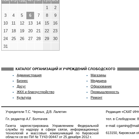
1
2
3
4
5
6
7
8
9
10
11
12
13
14
15
16
17
18
19
20
21
22
23
24
25
26
27
28
29
30
31
КАТАЛОГ ОРГАНИЗАЦИЙ И УЧРЕЖДЕНИЙ СЛОБОДСКОГО
Администрация
Магазины
Бизнес
Медицина
Досуг
Образование
ЖКХ и благоустройство
Промышленность
Культура
Ремонт
Учредители Т.С. Черных, Д.В. Лалетин
Редакция «СКАТ-И
Гл. редактор А.Г. Болтачев
тел. в Слободском: 
Газета зарегистрирована Управлением Федеральной
e-mail: cgaming@mail
службы по надзору в сфере связи, информационных
613150, Кировская об
технологий и массовых коммуникаций по Кировской
области св-во ПИ № ТУ43-00447 от 25 декабря 2012 г.