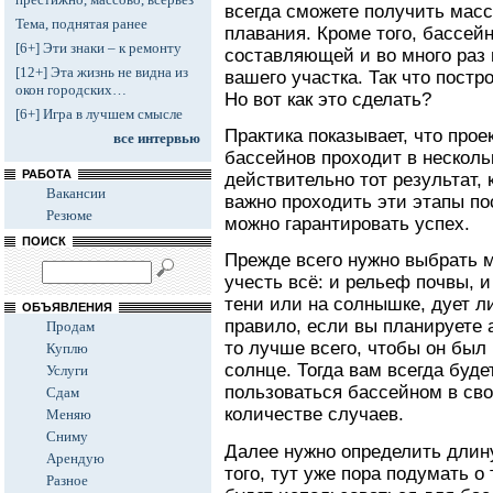
всегда сможете получить масс
Тема, поднятая ранее
плавания. Кроме того, бассей
[6+] Эти знаки – к ремонту
составляющей и во много раз
[12+] Эта жизнь не видна из
вашего участка. Так что постр
окон городских…
Но вот как это сделать?
[6+] Игра в лучшем смысле
Практика показывает, что про
все интервью
бассейнов проходит в несколь
РАБОТА
действительно тот результат, 
Вакансии
важно проходить эти этапы по
Резюме
можно гарантировать успех.
ПОИСК
Прежде всего нужно выбрать м
учесть всё: и рельеф почвы, и
тени или на солнышке, дует ли
ОБЪЯВЛЕНИЯ
правило, если вы планируете 
Продам
то лучше всего, чтобы он был
Куплю
солнце. Тогда вам всегда буде
Услуги
пользоваться бассейном в св
Сдам
количестве случаев.
Меняю
Сниму
Далее нужно определить длину
Арендую
того, тут уже пора подумать о
Разное