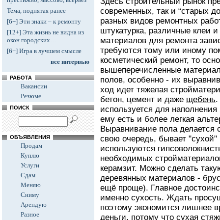
Здесь строительный рынок пре
современных, так и “старых 
Тема, поднятая ранее
разных видов ремонтных работ
[6+] Эти знаки – к ремонту
штукатурка, различные клеи и
[12+] Эта жизнь не видна из
материалов для ремонта завис
окон городских…
требуются тому или иному по
[6+] Игра в лучшем смысле
косметический ремонт, то осн
все интервью
вышеперечисленные материалы
РАБОТА
полов, особенно - их выравнив
Вакансии
ход идет тяжелая стройматери
Резюме
бетон, цемент и даже
щебень
.
ПОИСК
используется для наполнения 
ему есть и более легкая альте
Выравнивание пола делается 
ОБЪЯВЛЕНИЯ
свою очередь, бывает "сухой" 
Продам
используются гипсоволокнист
Куплю
необходимых стройматериалов
Услуги
керамзит. Можно сделать таку
Сдам
деревянных материалов - брус
Меняю
ещё проще). Главное достоинс
Сниму
именно сухость. Ждать просуш
Арендую
поэтому экономится лишнее в
Разное
деньги, потому что сухая стя