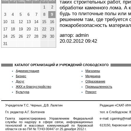
таких строительных работ, при
1
2
обработки каменного лома. А 
будь то плиточные полы или 
3
4
5
6
7
8
9
решением там, где требуется 
10
11
12
13
14
15
16
пожаробезопасность материал
17
18
19
20
21
22
23
автор: admin
24
25
26
27
28
29
30
20.02.2012
09:42
31
КАТАЛОГ ОРГАНИЗАЦИЙ И УЧРЕЖДЕНИЙ СЛОБОДСКОГО
Администрация
Магазины
Бизнес
Медицина
Досуг
Образование
ЖКХ и благоустройство
Промышленность
Культура
Ремонт
Учредители Т.С. Черных, Д.В. Лалетин
Редакция «СКАТ-И
Гл. редактор А.Г. Болтачев
тел. в Слободском: 
Газета зарегистрирована Управлением Федеральной
e-mail: cgaming@mail
службы по надзору в сфере связи, информационных
613150, Кировская об
технологий и массовых коммуникаций по Кировской
области св-во ПИ № ТУ43-00447 от 25 декабря 2012 г.