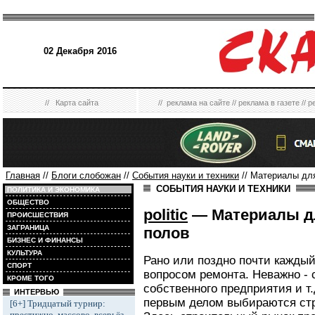
02 Декабря 2016
//
Карта сайта
//
реклама на сайте
//
реклама в газете
//
р
Главная
//
Блоги слобожан
//
События науки и техники
// Материалы дл
СОБЫТИЯ НАУКИ И ТЕХНИКИ
ПОЛИТИКА И ЭКОНОМИКА
ОБЩЕСТВО
politic
— Материалы дл
ПРОИСШЕСТВИЯ
ЗАГРАНИЦА
полов
БИЗНЕС И ФИНАНСЫ
КУЛЬТУРА
Рано или поздно почти каждый
СПОРТ
вопросом ремонта. Неважно - 
КРОМЕ ТОГО
собственного предприятия и т.
ИНТЕРВЬЮ
первым делом выбираются стр
[6+] Тридцатый турнир:
престижно, массово, всерьёз