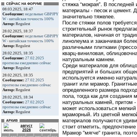
стяжка “мокрая”. В последней
СЕЙЧАС НА ФОРУМЕ
08.03.2025, 18:47
материалы - песок и цемент. Д
Сообщение:
недельные GBPJPY
значительно тяжелее.
W - китайская точность 100%
После стяжки полов требуется
Автор:
Regulest
строительный рынок предлага
28.02.2025, 18:37
материалов, начиная от тради
Сообщение:
недельные GBPJPY
линолеума и заканчивая боле
W - китайская точность 100%
Автор:
Regulest
различными плитками (прессо
кварц-виниловая, облицовочная
28.02.2025, 18:35
Сообщение:
27.02.2025
натуральным камнем.
прогнозы ежедневно сейчас
Среди материалов для облиц
Автор:
Regulest
предприятий и больших обще
28.02.2025, 18:35
используется именно натураль
Сообщение:
27.02.2025
гранит или мрамор. Гранитны
прогнозы ежедневно сейчас
определенного размера подхо
Автор:
Regulest
пола, тогда как для создания 
28.02.2025, 18:34
натуральных камней, притом -
Сообщение:
27.02.2025
прогнозы ежедневно сейчас
может использоваться мелки
Автор:
Regulest
мраморный. Из цветной мелко
материалов получаются удиви
АРХИВ
август
стоит отметить, предпочтение
2026
Мрамор "мягче" гранита, поэт
пон
втр
срд
чет
пят
суб
вск