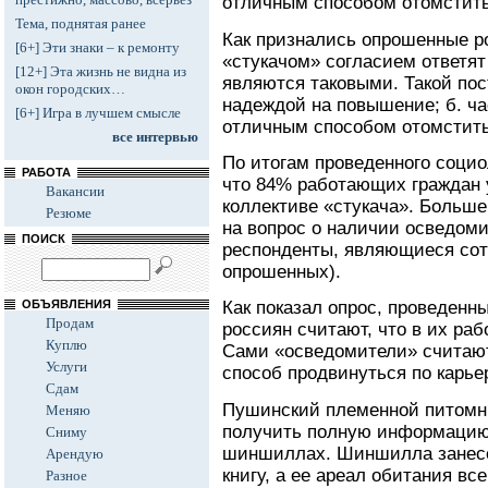
отличным способом отомстить
Тема, поднятая ранее
Как признались опрошенные р
[6+] Эти знаки – к ремонту
«стукачом» согласием ответят
[12+] Эта жизнь не видна из
являются таковыми. Такой пос
окон городских…
надеждой на повышение; б. час
[6+] Игра в лучшем смысле
отличным способом отомстить
все интервью
По итогам проведенного социо
РАБОТА
что 84% работающих граждан 
Вакансии
коллективе «стукача». Больше
Резюме
на вопрос о наличии осведоми
ПОИСК
респонденты, являющиеся сот
опрошенных).
ОБЪЯВЛЕНИЯ
Как показал опрос, проведенны
Продам
россиян считают, что в их раб
Куплю
Сами «осведомители» считают
Услуги
способ продвинуться по карье
Сдам
Пушинский племенной питомни
Меняю
получить полную информацию 
Сниму
шиншиллах. Шиншилла занесе
Арендую
книгу, а ее ареал обитания вс
Разное