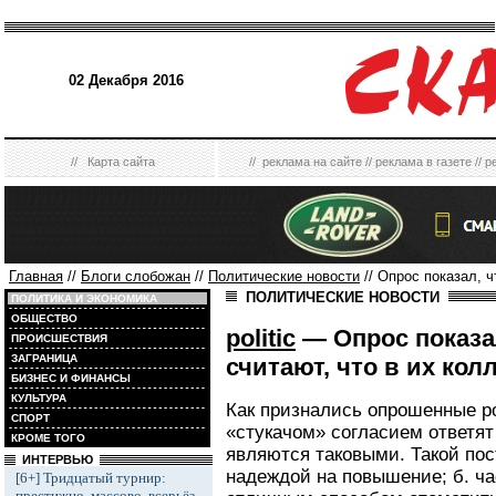
02 Декабря 2016
//
Карта сайта
//
реклама на сайте
//
реклама в газете
//
р
Главная
//
Блоги слобожан
//
Политические новости
// Опрос показал, ч
ПОЛИТИЧЕСКИЕ НОВОСТИ
ПОЛИТИКА И ЭКОНОМИКА
ОБЩЕСТВО
politic
— Опрос показа
ПРОИСШЕСТВИЯ
ЗАГРАНИЦА
считают, что в их кол
БИЗНЕС И ФИНАНСЫ
КУЛЬТУРА
Как признались опрошенные р
СПОРТ
«стукачом» согласием ответят
КРОМЕ ТОГО
являются таковыми. Такой пос
ИНТЕРВЬЮ
надеждой на повышение; б. час
[6+] Тридцатый турнир:
престижно, массово, всерьёз