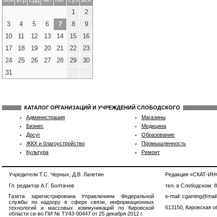
1
2
3
4
5
6
7
8
9
10
11
12
13
14
15
16
17
18
19
20
21
22
23
24
25
26
27
28
29
30
31
КАТАЛОГ ОРГАНИЗАЦИЙ И УЧРЕЖДЕНИЙ СЛОБОДСКОГО
Администрация
Магазины
Бизнес
Медицина
Досуг
Образование
ЖКХ и благоустройство
Промышленность
Культура
Ремонт
Учредители Т.С. Черных, Д.В. Лалетин
Редакция «СКАТ-И
Гл. редактор А.Г. Болтачев
тел. в Слободском: 
Газета зарегистрирована Управлением Федеральной
e-mail: cgaming@mail
службы по надзору в сфере связи, информационных
613150, Кировская об
технологий и массовых коммуникаций по Кировской
области св-во ПИ № ТУ43-00447 от 25 декабря 2012 г.