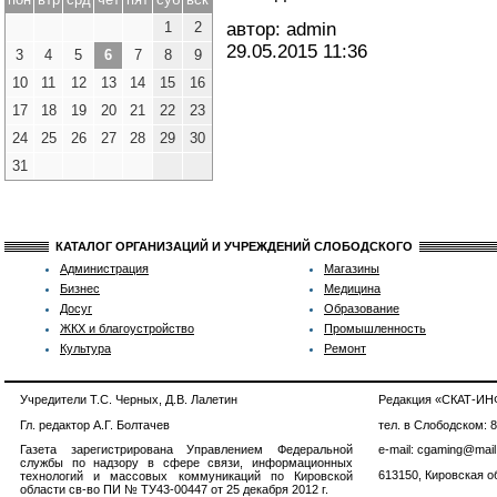
1
2
автор: admin
29.05.2015
11:36
3
4
5
6
7
8
9
10
11
12
13
14
15
16
17
18
19
20
21
22
23
24
25
26
27
28
29
30
31
КАТАЛОГ ОРГАНИЗАЦИЙ И УЧРЕЖДЕНИЙ СЛОБОДСКОГО
Администрация
Магазины
Бизнес
Медицина
Досуг
Образование
ЖКХ и благоустройство
Промышленность
Культура
Ремонт
Учредители Т.С. Черных, Д.В. Лалетин
Редакция «СКАТ-И
Гл. редактор А.Г. Болтачев
тел. в Слободском: 
Газета зарегистрирована Управлением Федеральной
e-mail: cgaming@mail
службы по надзору в сфере связи, информационных
613150, Кировская об
технологий и массовых коммуникаций по Кировской
области св-во ПИ № ТУ43-00447 от 25 декабря 2012 г.