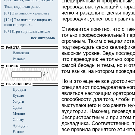
специфичным и профильным. 
перевода выступающий старае
Тема, поднятая ранее
четко и раздельно, делая пау
[6+] Эти знаки – к ремонту
переводчик успел все правиль
[12+] Эта жизнь не видна из
окон городских…
Становится понятно, что с та
[6+] Игра в лучшем смысле
только профессиональный пере
все интервью
огромным. Таким специалиста
подтверждать свою квалифика
РАБОТА
высоком уровне. Ведь последо
Вакансии
что переводчик не только хор
Резюме
самой беседы и темы, но и от
ПОИСК
том языке, на котором провод
Но и это еще не все достоинс
ОБЪЯВЛЕНИЯ
специалист последовательного
Продам
являться настоящим оратором
Куплю
способности для того, чтобы 
Услуги
выступающего и сохранять ну
Сдам
аудитории. Наконец, переводч
Меняю
беспристрастным и при этом
Сниму
докладчика. Соответственно, 
Арендую
все правила принятого этикет
Разное