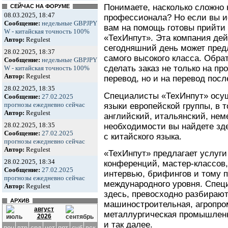
Понимаете, насколько сложно 
СЕЙЧАС НА ФОРУМЕ
08.03.2025, 18:47
профессионала? Но если вы и
Сообщение:
недельные GBPJPY
вам на помощь готовы прийти
W - китайская точность 100%
«ТехИнпут». Эта компания дейс
Автор:
Regulest
сегодняшний день может пред
28.02.2025, 18:37
самого высокого класса. Обр
Сообщение:
недельные GBPJPY
сделать заказ не только на п
W - китайская точность 100%
Автор:
Regulest
перевод, но и на перевод пос
28.02.2025, 18:35
Специалисты «ТехИнпут» осущ
Сообщение:
27.02.2025
прогнозы ежедневно сейчас
языки европейской группы, в т
Автор:
Regulest
английский, итальянский, нем
28.02.2025, 18:35
необходимости вы найдете зд
Сообщение:
27.02.2025
с китайского языка.
прогнозы ежедневно сейчас
Автор:
Regulest
«ТехИнпут» предлагает услуги
28.02.2025, 18:34
конференций, мастер-классов,
Сообщение:
27.02.2025
интервью, брифингов и тому 
прогнозы ежедневно сейчас
международного уровня. Спец
Автор:
Regulest
здесь, превосходно разбирают
АРХИВ
машиностроительная, агропро
август
металлургическая промышленн
2026
и так далее.
пон
втр
срд
чет
пят
суб
вск