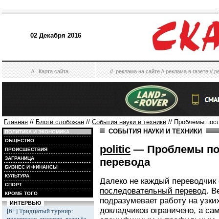
02 Декабря 2016
//
Карта сайта
//
реклама на сайте
//
реклама в газете
//
р
Главная
//
Блоги слобожан
//
События науки и техники
// Проблемы пос
СОБЫТИЯ НАУКИ И ТЕХНИКИ
ПОЛИТИКА И ЭКОНОМИКА
ОБЩЕСТВО
politic
— Проблемы по
ПРОИСШЕСТВИЯ
ЗАГРАНИЦА
перевода
БИЗНЕС И ФИНАНСЫ
КУЛЬТУРА
Далеко не каждый переводчик
СПОРТ
последовательный перевод
. В
КРОМЕ ТОГО
подразумевает работу на узки
ИНТЕРВЬЮ
докладчиков ограничено, а са
[6+] Тридцатый турнир:
престижно, массово, всерьёз