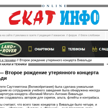
а на сайте
//
реклама в газете
//
редакция
//
вакансии
//
форум
//
блоги слобожан
 и техники
// Второе рождение утерянного концерта Вивальди
 НАУКИ И ТЕХНИКИ
— Второе рождение утерянного концерта
ьди
тете Саутгемптона (Великобритания) была сделана уникальная
одним из сотрудников учебного заведения была обнаружена некогда
партитура концерта «Великий Могол» Антонио Вивальди.
ие создавалось автором для скрипок, альта, флейты и контрабаса.
ы считают, что всего таких концертов у Вивальди было четыре, и