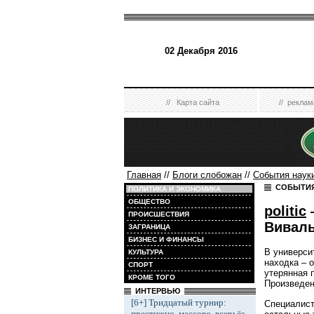
02 Декабря 2016
//
Карта сайта
//
реклам
Главная
//
Блоги слобожан
//
События науки
СОБЫТИЯ
ПОЛИТИКА И ЭКОНОМИКА
ОБЩЕСТВО
politic
ПРОИСШЕСТВИЯ
Вивал
ЗАГРАНИЦА
БИЗНЕС И ФИНАНСЫ
В универси
КУЛЬТУРА
находка – 
СПОРТ
утерянная 
КРОМЕ ТОГО
Произведен
ИНТЕРВЬЮ
[6+] Тридцатый турнир:
Специалист
престижно, массово, всерьёз