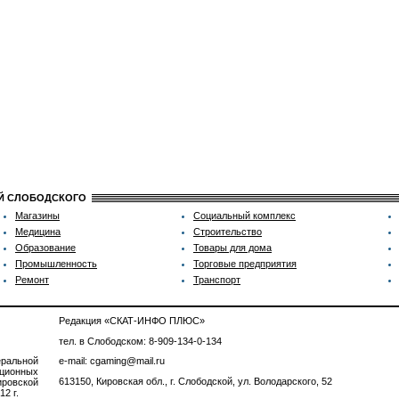
ИЙ СЛОБОДСКОГО
Магазины
Социальный комплекс
Медицина
Строительство
Образование
Товары для дома
Промышленность
Торговые предприятия
Ремонт
Транспорт
Редакция «СКАТ-ИНФО ПЛЮС»
тел. в Слободском: 8-909-134-0-134
ральной
e-mail: cgaming@mail.ru
ционных
613150, Кировская обл., г. Слободской, ул. Володарского, 52
ровской
2 г.