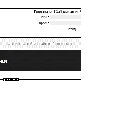
Регистрация
|
Забыли пароль?
Логин:
Пароль:
//
поиск
//
рейтинг сайтов
//
информер