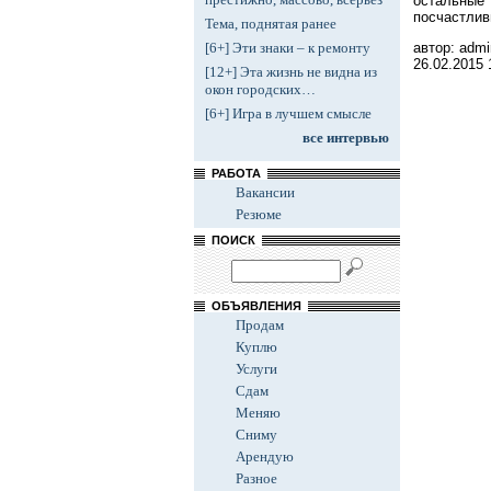
остальные 
посчастлив
Тема, поднятая ранее
автор: admi
[6+] Эти знаки – к ремонту
26.02.2015
[12+] Эта жизнь не видна из
окон городских…
[6+] Игра в лучшем смысле
все интервью
РАБОТА
Вакансии
Резюме
ПОИСК
ОБЪЯВЛЕНИЯ
Продам
Куплю
Услуги
Сдам
Меняю
Сниму
Арендую
Разное