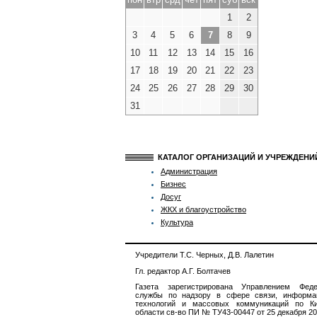
1
2
3
4
5
6
7
8
9
10
11
12
13
14
15
16
17
18
19
20
21
22
23
24
25
26
27
28
29
30
31
КАТАЛОГ ОРГАНИЗАЦИЙ И УЧРЕЖДЕН
Администрация
Бизнес
Досуг
ЖКХ и благоустройство
Культура
Учредители Т.С. Черных, Д.В. Лалетин
Гл. редактор А.Г. Болтачев
Газета зарегистрирована Управлением Феде
службы по надзору в сфере связи, информа
технологий и массовых коммуникаций по Ки
области св-во ПИ № ТУ43-00447 от 25 декабря 201