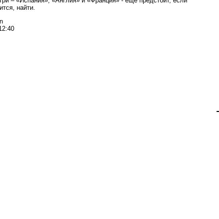
три – «Испания», «Англия» и «Франция» - ещё предстоит, если
ится, найти.
n
12:40