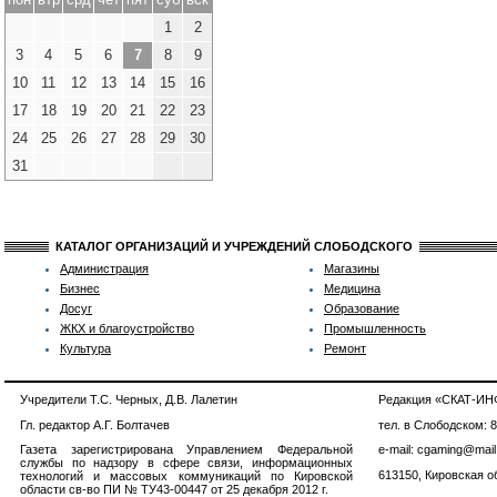
1
2
3
4
5
6
7
8
9
10
11
12
13
14
15
16
17
18
19
20
21
22
23
24
25
26
27
28
29
30
31
КАТАЛОГ ОРГАНИЗАЦИЙ И УЧРЕЖДЕНИЙ СЛОБОДСКОГО
Администрация
Магазины
Бизнес
Медицина
Досуг
Образование
ЖКХ и благоустройство
Промышленность
Культура
Ремонт
Учредители Т.С. Черных, Д.В. Лалетин
Редакция «СКАТ-И
Гл. редактор А.Г. Болтачев
тел. в Слободском: 
Газета зарегистрирована Управлением Федеральной
e-mail: cgaming@mail
службы по надзору в сфере связи, информационных
613150, Кировская об
технологий и массовых коммуникаций по Кировской
области св-во ПИ № ТУ43-00447 от 25 декабря 2012 г.