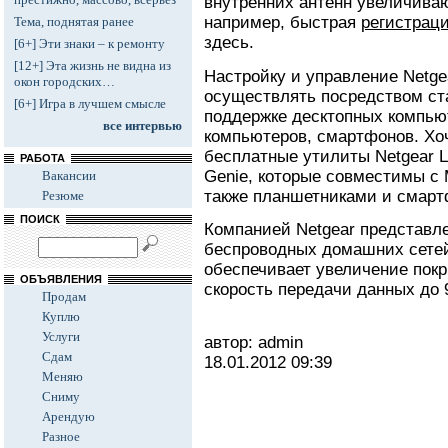
внутренних антенн увеличивают
например, быстрая
регистрац
Тема, поднятая ранее
здесь.
[6+] Эти знаки – к ремонту
[12+] Эта жизнь не видна из
Настройку и управление Netg
окон городских…
осуществлять посредством ст
[6+] Игра в лучшем смысле
поддержке десктопных компью
все интервью
компьютеров, смартфонов. Хо
бесплатные утилиты Netgear Li
РАБОТА
Genie, которые совместимы с
Вакансии
также планшетниками и смар
Резюме
ПОИСК
Компанией Netgear представл
беспроводных домашних сете
обеспечивает увеличение покр
ОБЪЯВЛЕНИЯ
скорость передачи данных до 
Продам
Куплю
Услуги
автор: admin
Сдам
18.01.2012
09:39
Меняю
Сниму
Арендую
Разное