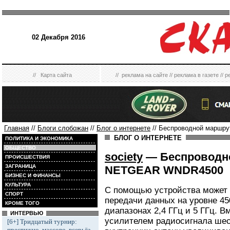
02 Декабря 2016
//
Карта сайта
//
реклама на сайте
//
реклама в газете
//
р
Главная
//
Блоги слобожан
//
Блог о интернете
// Беспроводной маршр
БЛОГ О ИНТЕРНЕТЕ
ПОЛИТИКА И ЭКОНОМИКА
ОБЩЕСТВО
society
— Беспроводно
ПРОИСШЕСТВИЯ
ЗАГРАНИЦА
NETGEAR WNDR4500
БИЗНЕС И ФИНАНСЫ
КУЛЬТУРА
С помощью устройства может 
СПОРТ
передачи данных на уровне 45
КРОМЕ ТОГО
диапазонах 2,4 ГГц и 5 ГГц. 
ИНТЕРВЬЮ
усилителем радиосигнала шес
[6+] Тридцатый турнир:
престижно, массово, всерьёз