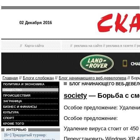
02 Декабря 2016
//
Карта сайта
//
реклама на сайте
//
реклама в газете
//
р
Главная
//
Блоги слобожан
//
Блог начинающего веб-девелопера
// Бор
БЛОГ НАЧИНАЮЩЕГО ВЕБ-ДЕВЕ
ПОЛИТИКА И ЭКОНОМИКА
ОБЩЕСТВО
society
— Борьба с см
ПРОИСШЕСТВИЯ
ЗАГРАНИЦА
Особое предложение: Удаление
БИЗНЕС И ФИНАНСЫ
КУЛЬТУРА
Особое предложение:
СПОРТ
КРОМЕ ТОГО
Удаление вируса стоит от 450 
ИНТЕРВЬЮ
[6+] Тридцатый турнир:
Переустановить Windows XP 4
престижно, массово, всерьёз