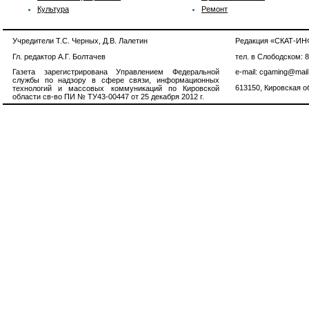
Культура
Ремонт
Учредители Т.С. Черных, Д.В. Лалетин
Редакция «СКАТ-И
Гл. редактор А.Г. Болтачев
тел. в Слободском: 
Газета зарегистрирована Управлением Федеральной
e-mail: cgaming@mail
службы по надзору в сфере связи, информационных
613150, Кировская об
технологий и массовых коммуникаций по Кировской
области св-во ПИ № ТУ43-00447 от 25 декабря 2012 г.