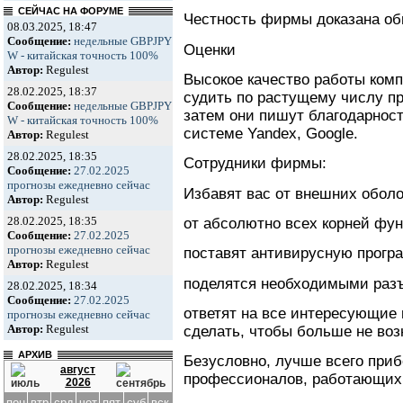
СЕЙЧАС НА ФОРУМЕ
Честность фирмы доказана о
08.03.2025, 18:47
Сообщение:
недельные GBPJPY
Оценки
W - китайская точность 100%
Автор:
Regulest
Высокое качество работы комп
28.02.2025, 18:37
судить по растущему числу п
Сообщение:
недельные GBPJPY
затем они пишут благодарност
W - китайская точность 100%
системе Yandex, Google.
Автор:
Regulest
28.02.2025, 18:35
Сотрудники фирмы:
Сообщение:
27.02.2025
прогнозы ежедневно сейчас
Избавят вас от внешних оболо
Автор:
Regulest
28.02.2025, 18:35
от абсолютно всех корней фу
Сообщение:
27.02.2025
прогнозы ежедневно сейчас
поставят антивирусную прогр
Автор:
Regulest
поделятся необходимыми раз
28.02.2025, 18:34
Сообщение:
27.02.2025
ответят на все интересующие 
прогнозы ежедневно сейчас
Автор:
Regulest
сделать, чтобы больше не воз
АРХИВ
Безусловно, лучше всего приб
август
профессионалов, работающих
2026
пон
втр
срд
чет
пят
суб
вск