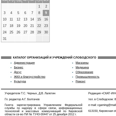
1
2
3
4
5
6
7
8
9
10
11
12
13
14
15
16
17
18
19
20
21
22
23
24
25
26
27
28
29
30
31
КАТАЛОГ ОРГАНИЗАЦИЙ И УЧРЕЖДЕНИЙ СЛОБОДСКОГО
Администрация
Магазины
Бизнес
Медицина
Досуг
Образование
ЖКХ и благоустройство
Промышленность
Культура
Ремонт
Учредители Т.С. Черных, Д.В. Лалетин
Редакция «СКАТ-И
Гл. редактор А.Г. Болтачев
тел. в Слободском: 
Газета зарегистрирована Управлением Федеральной
e-mail: cgaming@mail
службы по надзору в сфере связи, информационных
613150, Кировская об
технологий и массовых коммуникаций по Кировской
области св-во ПИ № ТУ43-00447 от 25 декабря 2012 г.