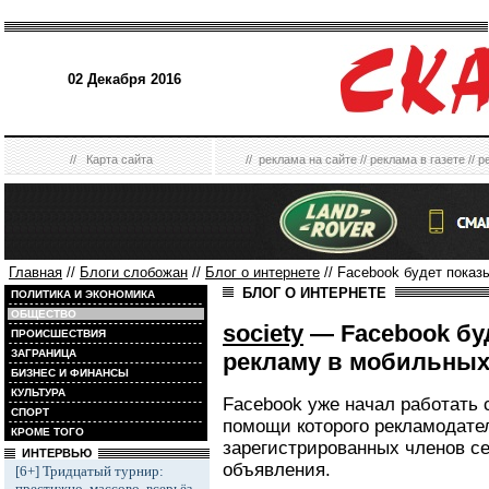
02 Декабря 2016
//
Карта сайта
//
реклама на сайте
//
реклама в газете
//
р
Главная
//
Блоги слобожан
//
Блог о интернете
// Facebook будет пока
БЛОГ О ИНТЕРНЕТЕ
ПОЛИТИКА И ЭКОНОМИКА
ОБЩЕСТВО
society
— Facebook бу
ПРОИСШЕСТВИЯ
ЗАГРАНИЦА
рекламу в мобильных
БИЗНЕС И ФИНАНСЫ
КУЛЬТУРА
Facebook уже начал работать 
СПОРТ
помощи которого рекламодате
КРОМЕ ТОГО
зарегистрированных членов с
ИНТЕРВЬЮ
объявления.
[6+] Тридцатый турнир:
престижно, массово, всерьёз