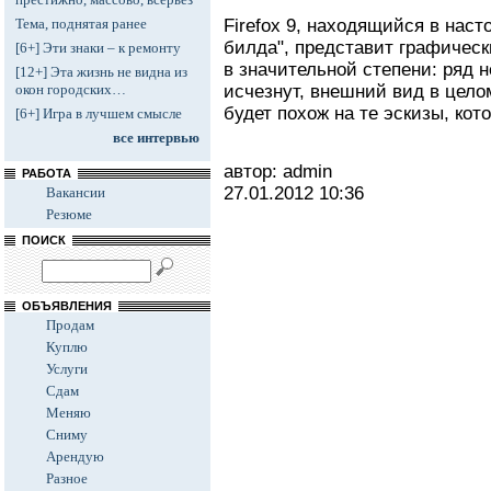
Firefox 9, находящийся в наст
Тема, поднятая ранее
билда", представит графичес
[6+] Эти знаки – к ремонту
в значительной степени: ряд 
[12+] Эта жизнь не видна из
исчезнут, внешний вид в целом
окон городских…
будет похож на те эскизы, ко
[6+] Игра в лучшем смысле
все интервью
автор: admin
РАБОТА
27.01.2012
10:36
Вакансии
Резюме
ПОИСК
ОБЪЯВЛЕНИЯ
Продам
Куплю
Услуги
Сдам
Меняю
Сниму
Арендую
Разное