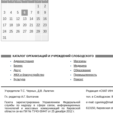
1
2
3
4
5
6
7
8
9
10
11
12
13
14
15
16
17
18
19
20
21
22
23
24
25
26
27
28
29
30
31
КАТАЛОГ ОРГАНИЗАЦИЙ И УЧРЕЖДЕНИЙ СЛОБОДСКОГО
Администрация
Магазины
Бизнес
Медицина
Досуг
Образование
ЖКХ и благоустройство
Промышленность
Культура
Ремонт
Учредители Т.С. Черных, Д.В. Лалетин
Редакция «СКАТ-И
Гл. редактор А.Г. Болтачев
тел. в Слободском: 
Газета зарегистрирована Управлением Федеральной
e-mail: cgaming@mail
службы по надзору в сфере связи, информационных
613150, Кировская об
технологий и массовых коммуникаций по Кировской
области св-во ПИ № ТУ43-00447 от 25 декабря 2012 г.