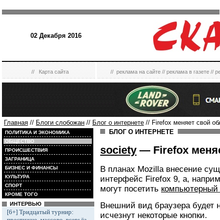
02 Декабря 2016
//
Карта сайта
//
реклама на сайте
//
реклама в газете
//
р
Главная
//
Блоги слобожан
//
Блог о интернете
// Firefox меняет свой об
БЛОГ О ИНТЕРНЕТЕ
ПОЛИТИКА И ЭКОНОМИКА
ОБЩЕСТВО
society
— Firefox меня
ПРОИСШЕСТВИЯ
ЗАГРАНИЦА
В планах Mozilla внесение су
БИЗНЕС И ФИНАНСЫ
КУЛЬТУРА
интерфейс Firefox 9, а, напр
СПОРТ
могут посетить
компьютерный 
КРОМЕ ТОГО
Внешний вид браузера будет н
ИНТЕРВЬЮ
[6+] Тридцатый турнир:
исчезнут некоторые кнопки.
престижно, массово, всерьёз