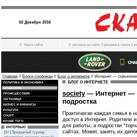
02 Декабря 2016
//
Карта сайта
//
реклама на сайте
//
реклама в газете
//
р
Главная
//
Блоги слобожан
//
Блог о интернете
// Интернет — серьезное
БЛОГ О ИНТЕРНЕТЕ
ПОЛИТИКА И ЭКОНОМИКА
ОБЩЕСТВО
society
— Интернет — 
ПРОИСШЕСТВИЯ
ЗАГРАНИЦА
подростка
БИЗНЕС И ФИНАНСЫ
КУЛЬТУРА
Практически каждая семья в 
СПОРТ
доступ в Интернет. Родители 
КРОМЕ ТОГО
для работы, а подростки "тор
ИНТЕРВЬЮ
сайтах. Может, занять их дел
[6+] Тридцатый турнир:
престижно, массово, всерьёз