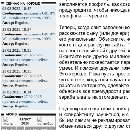
заполняется профиль, как созд
СЕЙЧАС НА ФОРУМЕ
08.03.2025, 18:47
предупредите, чтобы никогда 
Сообщение:
недельные GBPJPY
телефона — чревато.
W - китайская точность 100%
Автор:
Regulest
Теперь, когда сайт заполнен 
28.02.2025, 18:37
расскажите сыну (или дочери), 
Сообщение:
недельные GBPJPY
его уникальным. Объясните, ч
W - китайская точность 100%
Автор:
Regulest
контент для раскрутки сайта. 
на собственный сайт друзей, 
28.02.2025, 18:35
Сообщение:
27.02.2025
Вконтакте или других миллио
прогнозы ежедневно сейчас
обязательно похвастается пер
Автор:
Regulest
умеет. И поможет друзьям тож
28.02.2025, 18:35
Это хорошо. Пока пусть просто 
Сообщение:
27.02.2025
чуть позже, когда они науча
прогнозы ежедневно сейчас
работы в Интернете, сделайте
Автор:
Regulest
объяснив все премудрости рас
28.02.2025, 18:34
зарабатывать на этом деньги.
Сообщение:
27.02.2025
прогнозы ежедневно сейчас
Автор:
Regulest
Под покровительством своих р
и копирайтингу научиться, и 
АРХИВ
август
бы им самим не рекламировать
2026
обмениваться друг с другом 
пон
втр
срд
чет
пят
суб
вск