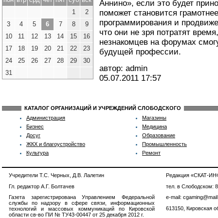
Аннино», если это будет прин
1
2
поможет становится грамотнее
программирования и продвиже
3
4
5
6
7
8
9
что они не зря потратят врем
10
11
12
13
14
15
16
незнакомцев на форумах смог
17
18
19
20
21
22
23
будущей профессии.
24
25
26
27
28
29
30
автор: admin
31
05.07.2011
17:57
КАТАЛОГ ОРГАНИЗАЦИЙ И УЧРЕЖДЕНИЙ СЛОБОДСКОГО
Администрация
Магазины
Бизнес
Медицина
Досуг
Образование
ЖКХ и благоустройство
Промышленность
Культура
Ремонт
Учредители Т.С. Черных, Д.В. Лалетин
Редакция «СКАТ-И
Гл. редактор А.Г. Болтачев
тел. в Слободском: 
Газета зарегистрирована Управлением Федеральной
e-mail: cgaming@mail
службы по надзору в сфере связи, информационных
613150, Кировская об
технологий и массовых коммуникаций по Кировской
области св-во ПИ № ТУ43-00447 от 25 декабря 2012 г.