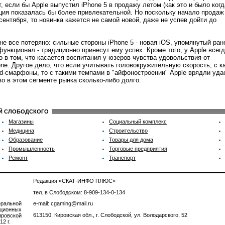
, если бы Apple выпустил iPhone 5 в продажу летом (как это и было когда
ция показалась бы более привлекательной. Но поскольку начало продаж
сентября, то новинка кажется не самой новой, даже не успев дойти до
не все потеряно: сильные стороны iPhone 5 - новая iOS, упомянутый ран
функционал - традиционно принесут ему успех. Кроме того, у Apple всегд
 в том, что касается воспитания у юзеров чувства удовольствия от
ne. Другое дело, что если учитывать головокружительную скорость, с к
d-смарфоны, то с такими темпами в "айфоностроении" Apple врядли уда
о в этом сегменте рынка сколько-либо долго.
ИЙ СЛОБОДСКОГО
Магазины
Социальный комплекс
Медицина
Строительство
Образование
Товары для дома
Промышленность
Торговые предприятия
Ремонт
Транспорт
Редакция «СКАТ-ИНФО ПЛЮС»
тел. в Слободском: 8-909-134-0-134
ральной
e-mail: cgaming@mail.ru
ционных
613150, Кировская обл., г. Слободской, ул. Володарского, 52
ровской
2 г.