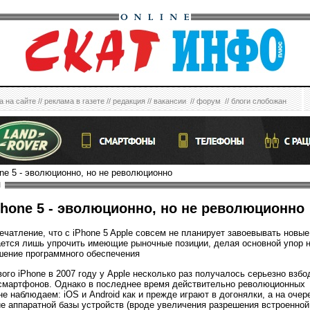
а на сайте
//
реклама в газете
//
редакция
//
вакансии
//
форум
//
блоги слобожан
one 5 - эволюционно, но не революционно
H
hone 5 - эволюционно, но не революционно
ечатление, что с iPhone 5 Apple совсем не планирует завоевывать новые
рается лишь упрочить имеющие рыночные позиции, делая основной упор 
шение программного обеспечения
ого iPhone в 2007 году у Apple несколько раз получалось серьезно взбо
смартфонов. Однако в последнее время действительно революционных
е наблюдаем: iOS и Android как и прежде играют в догонялки, а на очер
е аппаратной базы устройств (вроде увеличения разрешения встроенной