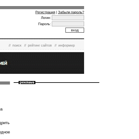
Регистрация
|
Забыли пароль?
Логин:
Пароль:
//
поиск
//
рейтинг сайтов
//
информер
на
дрить
едное