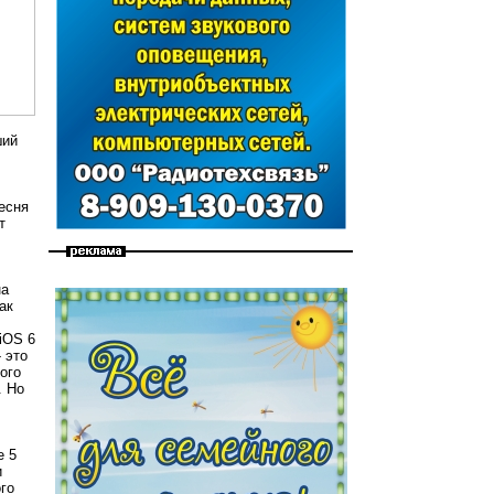
ший
есня
т
на
ак
iOS 6
 это
ого
. Но
e 5
и
го