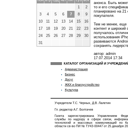
анонса. Быть может
то и его специфика
1
2
планировано на 21 
3
4
5
6
7
8
9
покупателя.
10
11
12
13
14
15
16
Тем не менее, еще 
контент и широкий 
17
18
19
20
21
22
23
получалось отлично
24
25
26
27
28
29
30
использования iPho
развиваются Androi
31
сохранять лидерств
автор: admin
17.07.2014
17:34
КАТАЛОГ ОРГАНИЗАЦИЙ И УЧРЕЖДЕН
Администрация
Бизнес
Досуг
ЖКХ и благоустройство
Культура
Учредители Т.С. Черных, Д.В. Лалетин
Гл. редактор А.Г. Болтачев
Газета зарегистрирована Управлением Феде
службы по надзору в сфере связи, информа
технологий и массовых коммуникаций по Ки
области св-во ПИ № ТУ43-00447 от 25 декабря 201