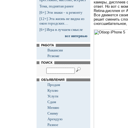
камеры, дисплеев с
Тема, поднятая ранее
ответ. Но вот с мо
Retina-дисплея от 
[6+] Эти знаки – к ремонту
Все движется своим
[12+] Эта жизнь не видна из
решит сменить сло
окон городских…
сногсшибательное, 
[6+] Игра в лучшем смысле
все интервью
РАБОТА
Вакансии
Резюме
ПОИСК
ОБЪЯВЛЕНИЯ
Продам
Куплю
Услуги
Сдам
Меняю
Сниму
Арендую
Разное