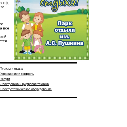
-то),
 за
ее
а все
акой
стся
Туризм и отдых
Управление и контроль
Услуги
Электроника и цифровая техника
Электротехническое оборудование