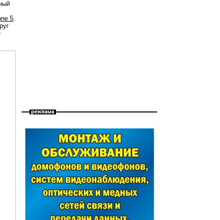
чный
one 5
.
руг
е