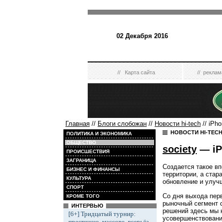
02 Декабря 2016
//
Карта сайта
//
реклам
Главная
//
Блоги слобожан
//
Новости hi-tech
// iPh
НОВОСТИ HI-TEC
ПОЛИТИКА И ЭКОНОМИКА
ОБЩЕСТВО
society
— iP
ПРОИСШЕСТВИЯ
ЗАГРАНИЦА
Создается такое вп
БИЗНЕС И ФИНАНСЫ
территории, а ста
КУЛЬТУРА
обновление и улуч
СПОРТ
Со дня выхода перв
КРОМЕ ТОГО
рыночный сегмент 
ИНТЕРВЬЮ
решений здесь мы н
[6+] Тридцатый турнир:
усовершенствовани
престижно, массово, всерьёз