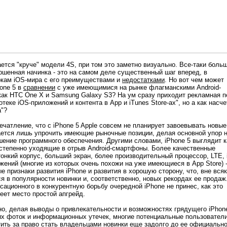
ается "круче" модели 4S, при том это заметно визуально. Все-таки боль
ршенная начинка - это на самом деле существенный шаг вперед, в
ркам iOS-мира с его преимуществами и
недостатками
. Но вот чем может
one 5 в
сравнении
с уже имеющимися на рынке флагманскими Android-
как HTC One X и Samsung Galaxy S3? На ум сразу приходит рекламная п
теке iOS-приложений и контента в App и iTunes Store-ах", но а как насче
а"?
ечатление, что с iPhone 5 Apple совсем не планирует завоевывать новые
рается лишь упрочить имеющие рыночные позиции, делая основной упор 
ение программного обеспечения. Другими словами, iPhone 5 выглядит к
остепенно уходящие в отрыв Android-смартфоны. Более качественные
онкий корпус, больший экран, более производительный процессор, LTE, 
жений (многие из которых очень похожи на уже имеющиеся в App Store) -
е признаки развития iPhone и развития в хорошую сторону, что, вне всяк
я в популярности новинки и, соответственно, новых рекордах ее продаж
нсационного в конкурентную борьбу очередной iPhone не принес, как это
еет место простой апгрейд.
но, делая выводы о привлекательности и возможностях грядущего iPhon
их фоток и информационных утечек, многие потенциальные пользовател
тить за право стать владельцами новинки еще задолго до ее официально