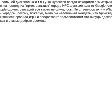
 большей диагональю и т.п.) у конкурентов всегда находится симметри
мента последних "ярких вспышек" (вроде NFC-функционала от Google или
Apple) других сенсаций все как-то не случалось. Не случилось их и у
iPh
 чередом, потому, пожалуй, было бы нелогичным ожидать, что Apple вд
жившиеся правила игры и предоставит пользователям что-нибудь эдако
как в старые добрые времена.