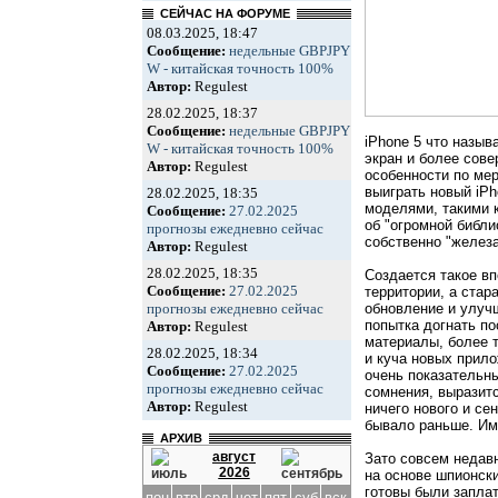
СЕЙЧАС НА ФОРУМЕ
08.03.2025, 18:47
Сообщение:
недельные GBPJPY
W - китайская точность 100%
Автор:
Regulest
28.02.2025, 18:37
Сообщение:
недельные GBPJPY
iPhone 5 что назыв
W - китайская точность 100%
экран и более сове
Автор:
Regulest
особенности по ме
выиграть новый iPh
28.02.2025, 18:35
моделями, такими 
Сообщение:
27.02.2025
об "огромной библио
прогнозы ежедневно сейчас
собственно "желез
Автор:
Regulest
28.02.2025, 18:35
Создается такое вп
Сообщение:
27.02.2025
территории, а ста
обновление и улучш
прогнозы ежедневно сейчас
попытка догнать п
Автор:
Regulest
материалы, более т
28.02.2025, 18:34
и куча новых прило
Сообщение:
27.02.2025
очень показательны
прогнозы ежедневно сейчас
сомнения, выразитс
Автор:
Regulest
ничего нового и се
бывало раньше. Им
АРХИВ
август
Зато совсем недав
2026
на основе шпионск
готовы были запла
пон
втр
срд
чет
пят
суб
вск