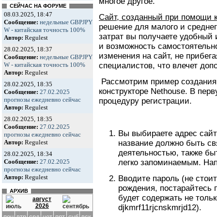
многое другое.
СЕЙЧАС НА ФОРУМЕ
08.03.2025, 18:47
Сайт, созданный при помощи 
Сообщение:
недельные GBPJPY
решение для малого и средне
W - китайская точность 100%
затрат вы получаете удобный
Автор:
Regulest
и возможность самостоятельн
28.02.2025, 18:37
изменения на сайт, не прибег
Сообщение:
недельные GBPJPY
специалистов, что влечет доп
W - китайская точность 100%
Автор:
Regulest
Рассмотрим пример создания 
28.02.2025, 18:35
конструкторе Nethouse. В пер
Сообщение:
27.02.2025
прогнозы ежедневно сейчас
процедуру регистрации.
Автор:
Regulest
28.02.2025, 18:35
Сообщение:
27.02.2025
Вы выбираете адрес сайта
прогнозы ежедневно сейчас
название должно быть с
Автор:
Regulest
деятельностью, также бы
28.02.2025, 18:34
легко запоминаемым. Напр
Сообщение:
27.02.2025
прогнозы ежедневно сейчас
Автор:
Regulest
Вводите пароль (не стои
рождения, постарайтесь 
АРХИВ
будет содержать не тольк
август
2026
djkmrf11rjcnskmrjd12).
пон
втр
срд
чет
пят
суб
вск