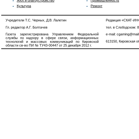
ЖКХ и благоустройство
Промышленность
Культура
Ремонт
Учредители Т.С. Черных, Д.В. Лалетин
Редакция «СКАТ-И
Гл. редактор А.Г. Болтачев
тел. в Слободском: 
Газета зарегистрирована Управлением Федеральной
e-mail: cgaming@mail
службы по надзору в сфере связи, информационных
613150, Кировская об
технологий и массовых коммуникаций по Кировской
области св-во ПИ № ТУ43-00447 от 25 декабря 2012 г.