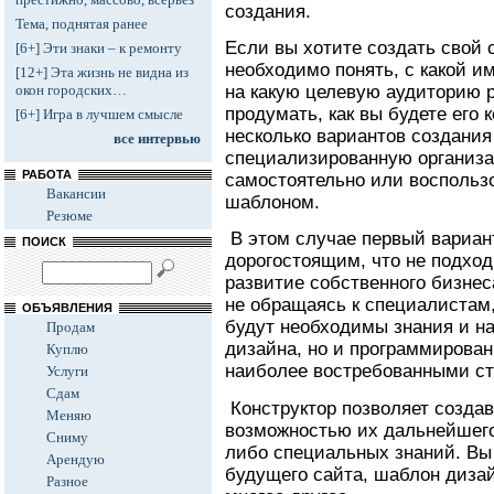
создания.
Тема, поднятая ранее
Если вы хотите создать свой 
[6+] Эти знаки – к ремонту
необходимо понять, с какой и
[12+] Эта жизнь не видна из
на какую целевую аудиторию р
окон городских…
продумать, как вы будете его
[6+] Игра в лучшем смысле
несколько вариантов создания
все интервью
специализированную организа
РАБОТА
самостоятельно или восполь
Вакансии
шаблоном.
Резюме
В этом случае первый вариан
ПОИСК
дорогостоящим, что не подходи
развитие собственного бизнеса
не обращаясь к специалистам,
ОБЪЯВЛЕНИЯ
будут необходимы знания и на
Продам
дизайна, но и программирован
Куплю
наиболее востребованными ст
Услуги
Сдам
Конструктор позволяет создав
Меняю
возможностью их дальнейшего
Сниму
либо специальных знаний. Вы
Арендую
будущего сайта, шаблон диза
Разное