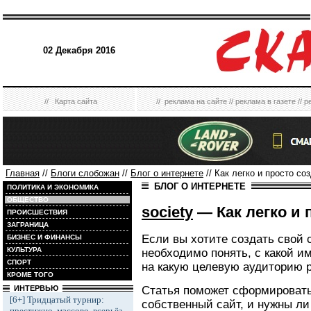
02 Декабря 2016
//
Карта сайта
//
реклама на сайте
//
реклама в газете
//
р
Главная
//
Блоги слобожан
//
Блог о интернете
// Как легко и просто со
БЛОГ О ИНТЕРНЕТЕ
ПОЛИТИКА И ЭКОНОМИКА
ОБЩЕСТВО
society
— Как легко и 
ПРОИСШЕСТВИЯ
ЗАГРАНИЦА
Если вы хотите создать свой 
БИЗНЕС И ФИНАНСЫ
КУЛЬТУРА
необходимо понять, с какой и
СПОРТ
на какую целевую аудиторию 
КРОМЕ ТОГО
Статья поможет сформировать 
ИНТЕРВЬЮ
[6+] Тридцатый турнир:
собственный сайт, и нужны ли
престижно, массово, всерьёз