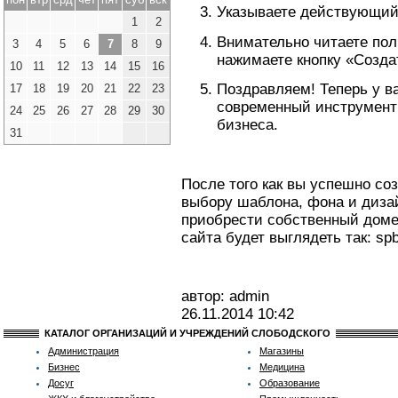
Указываете действующий
1
2
Внимательно читаете пол
3
4
5
6
7
8
9
нажимаете кнопку «Созда
10
11
12
13
14
15
16
Поздравляем! Теперь у в
17
18
19
20
21
22
23
современный инструмент
24
25
26
27
28
29
30
бизнеса.
31
После того как вы успешно со
выбору шаблона, фона и дизайн
приобрести собственный доме
сайта будет выглядеть так: spb
автор: admin
26.11.2014
10:42
КАТАЛОГ ОРГАНИЗАЦИЙ И УЧРЕЖДЕНИЙ СЛОБОДСКОГО
Администрация
Магазины
Бизнес
Медицина
Досуг
Образование