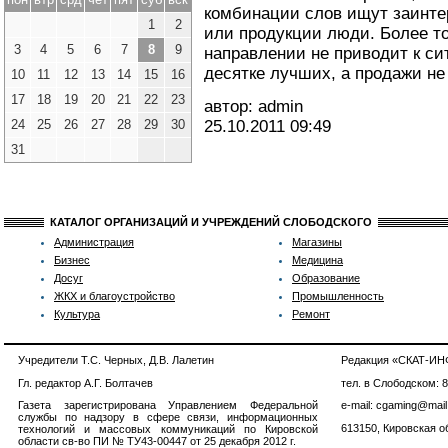
комбинации слов ищут заинте
1
2
или продукции люди. Более то
3
4
5
6
7
8
9
направлении не приводит к си
десятке лучших, а продажи не
10
11
12
13
14
15
16
17
18
19
20
21
22
23
автор: admin
24
25
26
27
28
29
30
25.10.2011
09:49
31
КАТАЛОГ ОРГАНИЗАЦИЙ И УЧРЕЖДЕНИЙ СЛОБОДСКОГО
Администрация
Магазины
Бизнес
Медицина
Досуг
Образование
ЖКХ и благоустройство
Промышленность
Культура
Ремонт
Учредители Т.С. Черных, Д.В. Лалетин
Редакция «СКАТ-И
Гл. редактор А.Г. Болтачев
тел. в Слободском: 
Газета зарегистрирована Управлением Федеральной
e-mail: cgaming@mail
службы по надзору в сфере связи, информационных
613150, Кировская об
технологий и массовых коммуникаций по Кировской
области св-во ПИ № ТУ43-00447 от 25 декабря 2012 г.