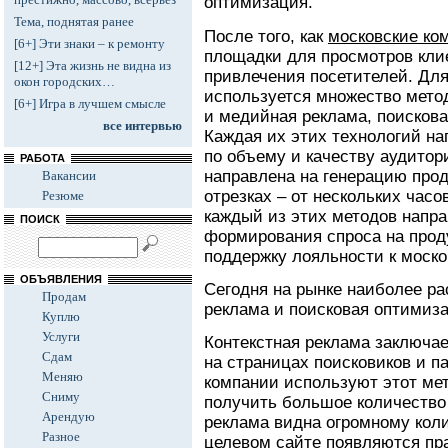
оптимизация.
Тема, поднятая ранее
После того, как
московские ко
[6+] Эти знаки – к ремонту
площадки для просмотров клие
[12+] Эта жизнь не видна из
привлечения посетителей. Дл
окон городских…
используется множество метод
[6+] Игра в лучшем смысле
и медийная реклама, поискова
все интервью
Каждая их этих технологий на
по объему и качеству аудитор
РАБОТА
направлена на генерацию про
Вакансии
отрезках – от нескольких часо
Резюме
каждый из этих методов напра
ПОИСК
формирования спроса на прод
поддержку лояльности к моск
ОБЪЯВЛЕНИЯ
Сегодня на рынке наиболее ра
Продам
реклама и поисковая оптимиз
Куплю
Услуги
Контекстная реклама заключае
Сдам
на страницах поисковиков и п
Меняю
компании используют этот мето
Сниму
получить большое количество 
Арендую
реклама видна огромному коли
Разное
целевом сайте появляются пра