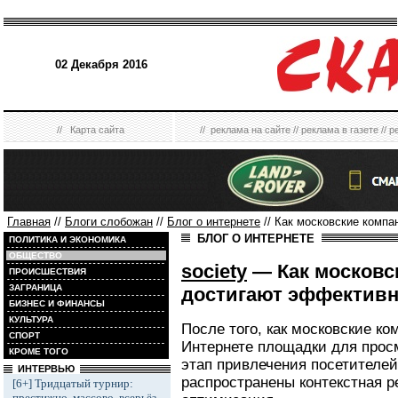
02 Декабря 2016
//
Карта сайта
//
реклама на сайте
//
реклама в газете
//
р
Главная
//
Блоги слобожан
//
Блог о интернете
// Как московские компа
БЛОГ О ИНТЕРНЕТЕ
ПОЛИТИКА И ЭКОНОМИКА
ОБЩЕСТВО
society
— Как московс
ПРОИСШЕСТВИЯ
ЗАГРАНИЦА
достигают эффективн
БИЗНЕС И ФИНАНСЫ
КУЛЬТУРА
После того, как московские к
СПОРТ
Интернете площадки для прос
КРОМЕ ТОГО
этап привлечения посетителей
ИНТЕРВЬЮ
распространены контекстная р
[6+] Тридцатый турнир:
престижно, массово, всерьёз