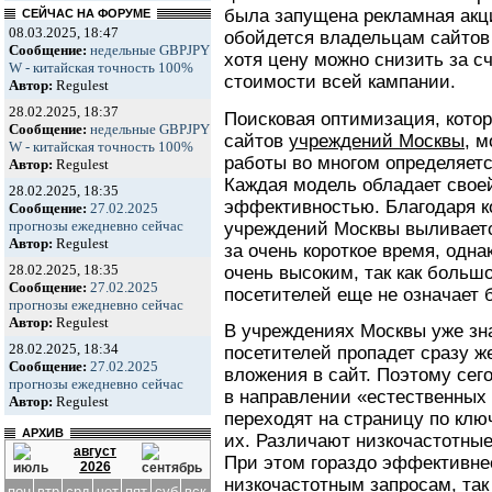
была запущена рекламная акц
СЕЙЧАС НА ФОРУМЕ
08.03.2025, 18:47
обойдется владельцам сайтов 
Сообщение:
недельные GBPJPY
хотя цену можно снизить за с
W - китайская точность 100%
стоимости всей кампании.
Автор:
Regulest
28.02.2025, 18:37
Поисковая оптимизация, котор
Сообщение:
недельные GBPJPY
сайтов
учреждений Москвы
, м
W - китайская точность 100%
работы во многом определяет
Автор:
Regulest
Каждая модель обладает свое
28.02.2025, 18:35
эффективностью. Благодаря к
Сообщение:
27.02.2025
прогнозы ежедневно сейчас
учреждений Москвы выливаетс
Автор:
Regulest
за очень короткое время, однак
28.02.2025, 18:35
очень высоким, так как больш
Сообщение:
27.02.2025
посетителей еще не означает
прогнозы ежедневно сейчас
Автор:
Regulest
В учреждениях Москвы уже зн
28.02.2025, 18:34
посетителей пропадет сразу ж
Сообщение:
27.02.2025
вложения в сайт. Поэтому сег
прогнозы ежедневно сейчас
в направлении «естественных 
Автор:
Regulest
переходят на страницу по кл
АРХИВ
их. Различают низкочастотные
август
При этом гораздо эффективнее
2026
низкочастотным запросам, так 
пон
втр
срд
чет
пят
суб
вск