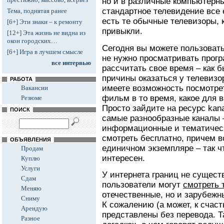
но и в различные компьютерн
стандартное телевидение все 
Тема, поднятая ранее
есть те обычные телевизоры, 
[6+] Эти знаки – к ремонту
привыкли.
[12+] Эта жизнь не видна из
окон городских…
Сегодня вы можете пользоват
[6+] Игра в лучшем смысле
не нужно просматривать прог
все интервью
рассчитать свое время – как 
причины оказаться у телевизо
РАБОТА
имеете возможность посмотр
Вакансии
фильм в то время, какое для 
Резюме
Просто зайдите на ресурс kana
ПОИСК
самые разнообразные каналы 
информационные и тематичес
смотреть бесплатно, причем в
ОБЪЯВЛЕНИЯ
единичном экземпляре – так ч
Продам
интересен.
Куплю
Услуги
У интернета границ не существу
Сдам
пользователи могут
смотреть 
Меняю
отечественные, но и зарубежн
Сниму
К сожалению (а может, к счас
Арендую
представлены без перевода. Т
Разное