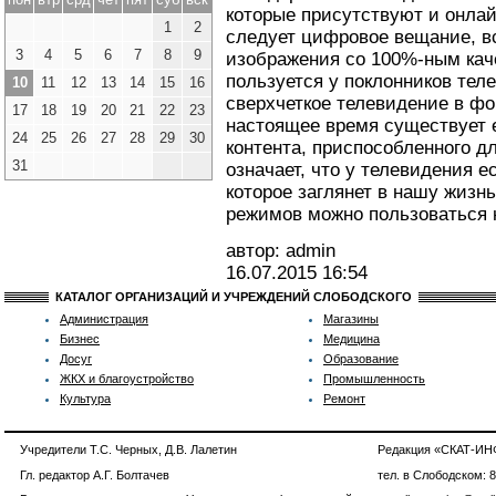
которые присутствуют и онлай
1
2
следует цифровое вещание, в
3
4
5
6
7
8
9
изображения со 100%-ным ка
пользуется у поклонников тел
10
11
12
13
14
15
16
сверхчеткое телевидение в фо
17
18
19
20
21
22
23
настоящее время существует
24
25
26
27
28
29
30
контента, приспособленного д
31
означает, что у телевидения 
которое заглянет в нашу жизнь
режимов можно пользоваться н
автор: admin
16.07.2015
16:54
КАТАЛОГ ОРГАНИЗАЦИЙ И УЧРЕЖДЕНИЙ СЛОБОДСКОГО
Администрация
Магазины
Бизнес
Медицина
Досуг
Образование
ЖКХ и благоустройство
Промышленность
Культура
Ремонт
Учредители Т.С. Черных, Д.В. Лалетин
Редакция «СКАТ-И
Гл. редактор А.Г. Болтачев
тел. в Слободском: 