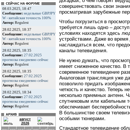
догадках, о чем говорят ведущ
СЕЙЧАС НА ФОРУМЕ
совершенствовать свои знани
08.03.2025, 18:47
просматривая зарубежные пер
Сообщение:
недельные GBPJPY
W - китайская точность 100%
Чтобы погрузиться в просмотр
Автор:
Regulest
требуется лишь одно – доступ
28.02.2025, 18:37
условиях находятся здесь л
Сообщение:
недельные GBPJPY
устройствами. Даже во время
W - китайская точность 100%
Автор:
Regulest
наслаждаться всем, что пред
каналы телевидения.
28.02.2025, 18:35
Сообщение:
27.02.2025
прогнозы ежедневно сейчас
Не нужно думать, что просмот
Автор:
Regulest
имеет сниженное качество. В
28.02.2025, 18:35
современное телевидение раз
Сообщение:
27.02.2025
Аналоговая трансляция уже д
прогнозы ежедневно сейчас
позволило придать изображен
Автор:
Regulest
четкость и качество. Теперь н
28.02.2025, 18:34
несколько приемных антенн. 
Сообщение:
27.02.2025
спутниковым или кабельным т
прогнозы ежедневно сейчас
Автор:
Regulest
обеспечивает бесперебойность
В большинстве своем телевиз
АРХИВ
особыми тюнерами.
август
2026
Стандартное телевидение обл
пон
втр
срд
чет
пят
суб
вск