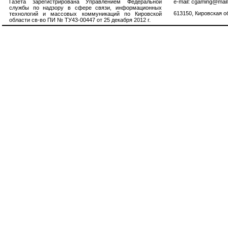
Газета зарегистрирована Управлением Федеральной
e-mail: cgaming@mail
службы по надзору в сфере связи, информационных
613150, Кировская об
технологий и массовых коммуникаций по Кировской
области св-во ПИ № ТУ43-00447 от 25 декабря 2012 г.