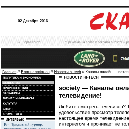
02 Декабря 2016
//
Карта сайта
//
реклама на сайте
//
реклама в газете
//
р
Главная
//
Блоги слобожан
//
Новости hi-tech
// Каналы онлайн – насто
НОВОСТИ HI-TECH
ПОЛИТИКА И ЭКОНОМИКА
ОБЩЕСТВО
society
— Каналы онла
ПРОИСШЕСТВИЯ
ЗАГРАНИЦА
телевидение!
БИЗНЕС И ФИНАНСЫ
КУЛЬТУРА
Любите смотреть телевизор? Т
СПОРТ
удовольствие просмотр телепе
КРОМЕ ТОГО
настоящее время телевидение 
ИНТЕРВЬЮ
интернетом и проникает не то
[6+] Тридцатый турнир:
престижно, массово, всерьёз