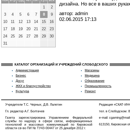
дизайна. Но все в ваших руках
1
2
автор: admin
3
4
5
6
7
8
9
02.06.2015
17:13
10
11
12
13
14
15
16
17
18
19
20
21
22
23
24
25
26
27
28
29
30
31
КАТАЛОГ ОРГАНИЗАЦИЙ И УЧРЕЖДЕНИЙ СЛОБОДСКОГО
Администрация
Магазины
Бизнес
Медицина
Досуг
Образование
ЖКХ и благоустройство
Промышленность
Культура
Ремонт
Учредители Т.С. Черных, Д.В. Лалетин
Редакция «СКАТ-И
Гл. редактор А.Г. Болтачев
тел. в Слободском: 
Газета зарегистрирована Управлением Федеральной
e-mail: cgaming@mail
службы по надзору в сфере связи, информационных
613150, Кировская об
технологий и массовых коммуникаций по Кировской
области св-во ПИ № ТУ43-00447 от 25 декабря 2012 г.