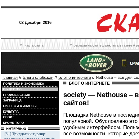
02 Декабря 2016
//
Карта сайта
//
реклама на сайте
//
реклама в газете
//
р
Главная
//
Блоги слобожан
//
Блог о интернете
// Nethouse – все для со
БЛОГ О ИНТЕРНЕТЕ
ПОЛИТИКА И ЭКОНОМИКА
ОБЩЕСТВО
society
— Nethouse – в
ПРОИСШЕСТВИЯ
ЗАГРАНИЦА
сайтов!
БИЗНЕС И ФИНАНСЫ
КУЛЬТУРА
Площадка Nethouse в последн
СПОРТ
популярной. Обусловлено это 
КРОМЕ ТОГО
удобным интерфейсом. Польз
ИНТЕРВЬЮ
все возможности, которые дае
[6+] Тридцатый турнир:
престижно, массово, всерьёз