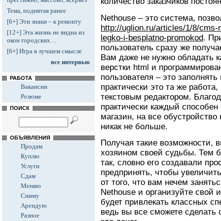
количество заказчиков постоя
Тема, поднятая ранее
Nethouse – это система, позв
[6+] Эти знаки – к ремонту
http://uglion.ru/articles/1/8/cm
[12+] Эта жизнь не видна из
legko-i-besplatno-promokod
. Пр
окон городских…
пользователь сразу же получае
[6+] Игра в лучшем смысле
Вам даже не нужно обладать 
все интервью
верстки html и программирован
пользователя – это заполнять 
РАБОТА
практически это та же работа,
Вакансии
текстовым редактором. Благод
Резюме
практически каждый способен 
ПОИСК
магазин, на все обустройство 
никак не больше.
ОБЪЯВЛЕНИЯ
Получая такие возможности, в
Продам
хозяином своей судьбы. Тем б
Куплю
так, словно его создавали про
Услуги
предпринять, чтобы увеличить
Сдам
от того, что вам нечем занят
Меняю
Nethouse и организуйте свой 
Сниму
будет привлекать классных сп
Арендую
ведь вы все сможете сделать 
Разное