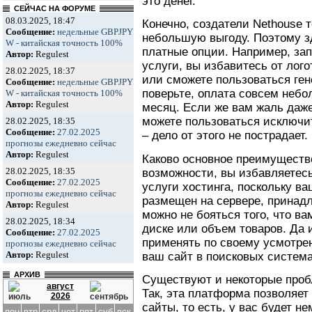
это денег.
СЕЙЧАС НА ФОРУМЕ
08.03.2025, 18:47
Конечно, создатели Nethouse т
Сообщение:
недельные GBPJPY
небольшую выгоду. Поэтому з
W - китайская точность 100%
платные опции. Например, за
Автор:
Regulest
услуги, вы избавитесь от лого
28.02.2025, 18:37
или сможете пользоваться ген
Сообщение:
недельные GBPJPY
поверьте, оплата совсем небо
W - китайская точность 100%
Автор:
Regulest
месяц. Если же вам жаль даже
можете пользоваться исключ
28.02.2025, 18:35
Сообщение:
27.02.2025
– дело от этого не пострадает.
прогнозы ежедневно сейчас
Автор:
Regulest
Каково основное преимуществ
28.02.2025, 18:35
возможности, вы избавляетес
Сообщение:
27.02.2025
услуги хостинга, поскольку ва
прогнозы ежедневно сейчас
размещен на сервере, принад
Автор:
Regulest
можно не бояться того, что ва
28.02.2025, 18:34
диске или объем товаров. Да 
Сообщение:
27.02.2025
применять по своему усмотрен
прогнозы ежедневно сейчас
Автор:
Regulest
ваш сайт в поисковых система
АРХИВ
Существуют и некоторые проб
август
Так, эта платформа позволяет
2026
сайты, то есть, у вас будет н
пон
втр
срд
чет
пят
суб
вск