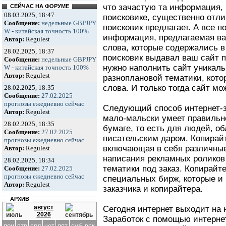
что зачастую та информация,
СЕЙЧАС НА ФОРУМЕ
08.03.2025, 18:47
поисковике, существенно отли
Сообщение:
недельные GBPJPY
поисковик предлагает. А все п
W - китайская точность 100%
информация, предлагаемая ва
Автор:
Regulest
слова, которые содержались в
28.02.2025, 18:37
поисковик выдавал ваш сайт п
Сообщение:
недельные GBPJPY
нужно наполнить сайт уникал
W - китайская точность 100%
Автор:
Regulest
разноплановой тематики, кот
слова. И только тогда сайт мо
28.02.2025, 18:35
Сообщение:
27.02.2025
прогнозы ежедневно сейчас
Следующий способ интернет-за
Автор:
Regulest
мало-мальски умеет правильн
28.02.2025, 18:35
бумаге, то есть для людей, 
Сообщение:
27.02.2025
писательским даром. Копирайт
прогнозы ежедневно сейчас
включающая в себя различные
Автор:
Regulest
написания рекламных роликов
28.02.2025, 18:34
тематики под заказ. Копирай
Сообщение:
27.02.2025
прогнозы ежедневно сейчас
специальных бирж, которые и
Автор:
Regulest
заказчика и копирайтера.
АРХИВ
август
Сегодня интернет выходит на 
2026
Заработок с помощью интернет
пон
втр
срд
чет
пят
суб
вск