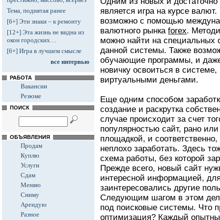
Одним из новых и достаточно
является игра на курсе валют
Тема, поднятая ранее
возможно с помощью междуна
[6+] Эти знаки – к ремонту
валютного рынка
forex
. Методи
[12+] Эта жизнь не видна из
можно найти на специальных 
окон городских…
данной системы. Также возмо
[6+] Игра в лучшем смысле
обучающие программы, и даже
все интервью
новичку освоиться в системе,
РАБОТА
виртуальными деньгами.
Вакансии
Резюме
Еще одним способом заработка
ПОИСК
создание и раскрутка собствен
случае происходит за счет то
популярностью сайт, рано или
ОБЪЯВЛЕНИЯ
площадкой, и соответственно,
Продам
неплохо заработать. Здесь то
Куплю
схема работы, без которой за
Услуги
Прежде всего, новый сайт нуж
Сдам
интересной информацией, для
Меняю
заинтересовались другие поль
Сниму
Следующим шагом в этом деле
Арендую
под поисковые системы. Что п
Разное
оптимизация? Каждый опытный