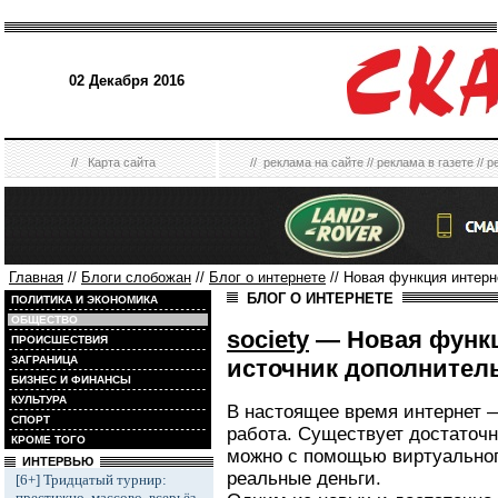
02 Декабря 2016
//
Карта сайта
//
реклама на сайте
//
реклама в газете
//
р
Главная
//
Блоги слобожан
//
Блог о интернете
// Новая функция интер
БЛОГ О ИНТЕРНЕТЕ
ПОЛИТИКА И ЭКОНОМИКА
ОБЩЕСТВО
society
— Новая функц
ПРОИСШЕСТВИЯ
ЗАГРАНИЦА
источник дополнител
БИЗНЕС И ФИНАНСЫ
КУЛЬТУРА
В настоящее время интернет —
СПОРТ
работа. Существует достаточ
КРОМЕ ТОГО
можно с помощью виртуальног
ИНТЕРВЬЮ
реальные деньги.
[6+] Тридцатый турнир:
престижно, массово, всерьёз