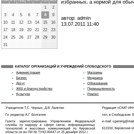
избранных, а нормой для обыч
1
2
3
4
5
6
7
8
9
автор: admin
10
11
12
13
14
15
16
13.07.2011
11:40
17
18
19
20
21
22
23
24
25
26
27
28
29
30
31
КАТАЛОГ ОРГАНИЗАЦИЙ И УЧРЕЖДЕНИЙ СЛОБОДСКОГО
Администрация
Магазины
Бизнес
Медицина
Досуг
Образование
ЖКХ и благоустройство
Промышленность
Культура
Ремонт
Учредители Т.С. Черных, Д.В. Лалетин
Редакция «СКАТ-И
Гл. редактор А.Г. Болтачев
тел. в Слободском: 
Газета зарегистрирована Управлением Федеральной
e-mail: cgaming@mail
службы по надзору в сфере связи, информационных
613150, Кировская об
технологий и массовых коммуникаций по Кировской
области св-во ПИ № ТУ43-00447 от 25 декабря 2012 г.