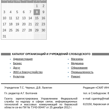
1
2
3
4
5
6
7
8
9
10
11
12
13
14
15
16
17
18
19
20
21
22
23
24
25
26
27
28
29
30
31
КАТАЛОГ ОРГАНИЗАЦИЙ И УЧРЕЖДЕНИЙ СЛОБОДСКОГО
Администрация
Магазины
Бизнес
Медицина
Досуг
Образование
ЖКХ и благоустройство
Промышленность
Культура
Ремонт
Учредители Т.С. Черных, Д.В. Лалетин
Редакция «СКАТ-И
Гл. редактор А.Г. Болтачев
тел. в Слободском: 
Газета зарегистрирована Управлением Федеральной
e-mail: cgaming@mail
службы по надзору в сфере связи, информационных
613150, Кировская об
технологий и массовых коммуникаций по Кировской
области св-во ПИ № ТУ43-00447 от 25 декабря 2012 г.