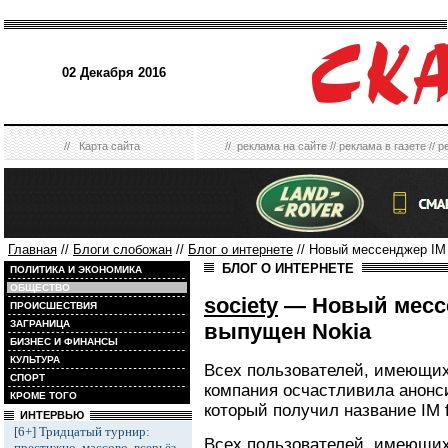
02 Декабря 2016
//
Карта сайта
//
реклама на сайте
//
реклама в газете
//
р
Главная
//
Блоги слобожан
//
Блог о интернете
// Новый мессенджер IM 
БЛОГ О ИНТЕРНЕТЕ
ПОЛИТИКА И ЭКОНОМИКА
ОБЩЕСТВО
society
— Новый мессе
ПРОИСШЕСТВИЯ
ЗАГРАНИЦА
выпущен Nokia
БИЗНЕС И ФИНАНСЫ
КУЛЬТУРА
Всех пользователей, имеющих
СПОРТ
компания осчастливила анонс
КРОМЕ ТОГО
который получил название IM f
ИНТЕРВЬЮ
[6+] Тридцатый турнир:
Всех пользователей, имеющих
престижно, массово, всерьёз