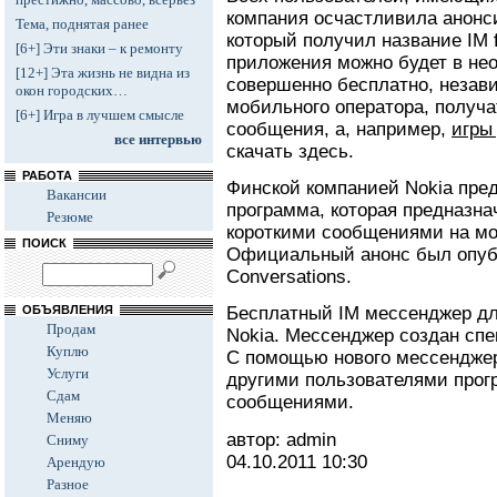
компания осчастливила анонс
Тема, поднятая ранее
который получил название IM 
[6+] Эти знаки – к ремонту
приложения можно будет в не
[12+] Эта жизнь не видна из
совершенно бесплатно, незав
окон городских…
мобильного оператора, получа
[6+] Игра в лучшем смысле
сообщения, а, например,
игры
все интервью
скачать здесь.
РАБОТА
Финской компанией Nokia пре
Вакансии
программа, которая предназна
Резюме
короткими сообщениями на мо
ПОИСК
Официальный анонс был опубл
Conversations.
ОБЪЯВЛЕНИЯ
Бесплатный IM мессенджер дл
Продам
Nokia. Мессенджер создан сп
Куплю
С помощью нового мессендже
Услуги
другими пользователями про
Сдам
сообщениями.
Меняю
автор: admin
Сниму
04.10.2011
10:30
Арендую
Разное