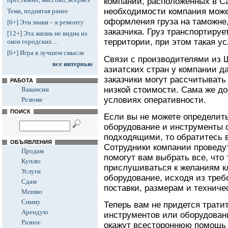
компании, расположенных в Са
необходимости компания може
Тема, поднятая ранее
оформления груза на таможне,
[6+] Эти знаки – к ремонту
заказчика. Груз транспортируе
[12+] Эта жизнь не видна из
территории, при этом такая ус
окон городских…
[6+] Игра в лучшем смысле
Связи с производителями из 
все интервью
азиатских стран у компании д
заказчики могут рассчитывать
РАБОТА
низкой стоимости. Сама же до
Вакансии
условиях оперативности.
Резюме
ПОИСК
Если вы не можете определить
оборудование и инструменты 
подходящими, то обратитесь 
ОБЪЯВЛЕНИЯ
Сотрудники компании проведу
Продам
помогут вам выбрать все, что
Куплю
прислушиваться к желаниям к
Услуги
оборудование, исходя из треб
Сдам
поставки, размерам и техниче
Меняю
Сниму
Теперь вам не придется трати
Арендую
инструментов или оборудован
Разное
окажут всестороннюю помощь 