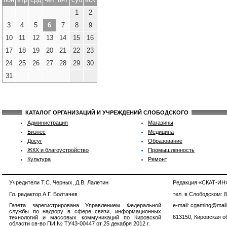
1
2
3
4
5
6
7
8
9
10
11
12
13
14
15
16
17
18
19
20
21
22
23
24
25
26
27
28
29
30
31
КАТАЛОГ ОРГАНИЗАЦИЙ И УЧРЕЖДЕНИЙ СЛОБОДСКОГО
Администрация
Магазины
Бизнес
Медицина
Досуг
Образование
ЖКХ и благоустройство
Промышленность
Культура
Ремонт
Учредители Т.С. Черных, Д.В. Лалетин
Редакция «СКАТ-И
Гл. редактор А.Г. Болтачев
тел. в Слободском: 
Газета зарегистрирована Управлением Федеральной
e-mail: cgaming@mail
службы по надзору в сфере связи, информационных
613150, Кировская об
технологий и массовых коммуникаций по Кировской
области св-во ПИ № ТУ43-00447 от 25 декабря 2012 г.