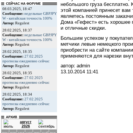
небольшого груза бесплатно. 
СЕЙЧАС НА ФОРУМЕ
08.03.2025, 18:47
этой компанией принесет вам 
Сообщение:
недельные GBPJPY
являетесь постоянным заказчик
W - китайская точность 100%
Дома «Гефест» есть хорошее 
Автор:
Regulest
и отличные скидки.
28.02.2025, 18:37
Сообщение:
недельные GBPJPY
Большим успехом у покупате
W - китайская точность 100%
метчики левые немецкого прои
Автор:
Regulest
приобрести на сайте компании.
28.02.2025, 18:35
применяются для нарезки вну
Сообщение:
27.02.2025
прогнозы ежедневно сейчас
автор: admin
Автор:
Regulest
13.10.2014
11:41
28.02.2025, 18:35
Сообщение:
27.02.2025
прогнозы ежедневно сейчас
Автор:
Regulest
28.02.2025, 18:34
Сообщение:
27.02.2025
прогнозы ежедневно сейчас
Автор:
Regulest
АРХИВ
август
2026
пон
втр
срд
чет
пят
суб
вск