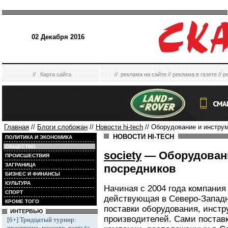
02 Декабря 2016
//
Карта сайта
//
реклама на сайте
//
реклама в газете
//
р
Главная
//
Блоги слобожан
//
Новости hi-tech
// Оборудование и инстру
НОВОСТИ HI-TECH
ПОЛИТИКА И ЭКОНОМИКА
ОБЩЕСТВО
society
— Оборудовани
ПРОИСШЕСТВИЯ
ЗАГРАНИЦА
посредников
БИЗНЕС И ФИНАНСЫ
КУЛЬТУРА
Начиная с 2004 года компания
СПОРТ
действующая в Северо-Западн
КРОМЕ ТОГО
поставки оборудования, инстр
ИНТЕРВЬЮ
производителей. Сами постав
[6+] Тридцатый турнир:
престижно, массово, всерьёз