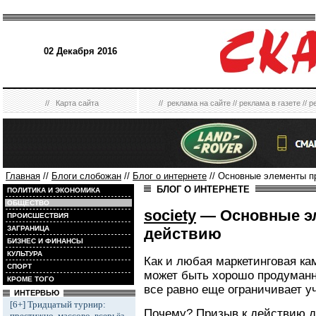
02 Декабря 2016
//
Карта сайта
//
реклама на сайте
//
реклама в газете
//
р
Главная
//
Блоги слобожан
//
Блог о интернете
// Основные элементы п
БЛОГ О ИНТЕРНЕТЕ
ПОЛИТИКА И ЭКОНОМИКА
ОБЩЕСТВО
society
— Основные э
ПРОИСШЕСТВИЯ
ЗАГРАНИЦА
действию
БИЗНЕС И ФИНАНСЫ
КУЛЬТУРА
Как и любая маркетинговая ка
СПОРТ
может быть хорошо продуман
КРОМЕ ТОГО
все равно еще ограничивает у
ИНТЕРВЬЮ
[6+] Тридцатый турнир:
Почему? Призыв к действию д
престижно, массово, всерьёз