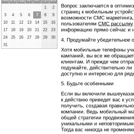
Вопрос заключается в оптимиз
1
2
страниц к мобильным устройс
3
4
5
6
7
8
9
возможности СМС маркетинга, 
10
11
12
13
14
15
16
пользователям
СМС рассылку
информацию прямо сейчас и н
17
18
19
20
21
22
23
24
25
26
27
28
29
30
4. Продумайте убедительное 
31
Хотя мобильные телефоны уч
кампаний, вы все же обращает
клиентам. И прежде чем отпр
подумайте, действительно ли 
доступно и интересно для ряд
5. Будьте особенными
Если вы включили вышеуказан
к действию приведет вас к ус
получить, создавая правильно
компании. Ведь мобильный мар
общей стратегии продвижения
уникальными и неповторимыми
Тогда вас никогда не променяю