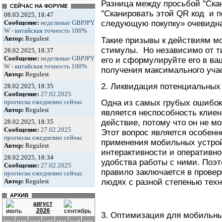
Разница между просьбой "Скан
СЕЙЧАС НА ФОРУМЕ
"Сканировать этой QR код и п
08.03.2025, 18:47
Сообщение:
недельные GBPJPY
следующую покупку» очевидна
W - китайская точность 100%
Автор:
Regulest
Такие призывы к действиям м
стимулы. Но независимо от ти
28.02.2025, 18:37
Сообщение:
недельные GBPJPY
его и сформулируйте его в в
W - китайская точность 100%
получения максимального учас
Автор:
Regulest
2. Ликвидация потенциальных
28.02.2025, 18:35
Сообщение:
27.02.2025
прогнозы ежедневно сейчас
Одна из самых грубых ошибок
Автор:
Regulest
является неспособность клиен
28.02.2025, 18:35
действие, потому что он не мо
Сообщение:
27.02.2025
Этот вопрос является особенн
прогнозы ежедневно сейчас
применения мобильных устрой
Автор:
Regulest
интерактивности и оперативно
28.02.2025, 18:34
удобства работы с ними. Поэ
Сообщение:
27.02.2025
правило заключается в провер
прогнозы ежедневно сейчас
Автор:
Regulest
людях с разной степенью техн
АРХИВ
август
2026
3. Оптимизация для мобильны
пон
втр
срд
чет
пят
суб
вск