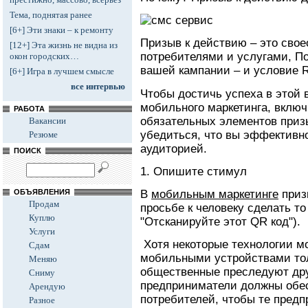
Тема, поднятая ранее
[6+] Эти знаки – к ремонту
Призыв к действию – это сво
[12+] Эта жизнь не видна из
потребителями и услугами, По
окон городских…
вашей кампании – и условие R
[6+] Игра в лучшем смысле
все интервью
Чтобы достичь успеха в этой 
мобильного маркетинга, включ
РАБОТА
обязательных элементов приз
Вакансии
убедиться, что вы эффективно
Резюме
аудиторией.
ПОИСК
1. Опишите стимул
ОБЪЯВЛЕНИЯ
В
мобильным маркетинге
приз
Продам
просьбе к человеку сделать т
Куплю
"Отсканируйте этот QR код").
Услуги
Хотя некоторые технологии м
Сдам
мобильными устройствами тол
Меняю
общественные преследуют дру
Сниму
предприниматели должны обес
Арендую
потребителей, чтобы те предп
Разное