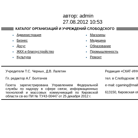
автор: admin
27.08.2012
10:53
КАТАЛОГ ОРГАНИЗАЦИЙ И УЧРЕЖДЕНИЙ СЛОБОДСКОГО
Администрация
Магазины
Бизнес
Медицина
Досуг
Образование
ЖКХ и благоустройство
Промышленность
Культура
Ремонт
Учредители Т.С. Черных, Д.В. Лалетин
Редакция «СКАТ-И
Гл. редактор А.Г. Болтачев
тел. в Слободском: 
Газета зарегистрирована Управлением Федеральной
e-mail: cgaming@mail
службы по надзору в сфере связи, информационных
613150, Кировская об
технологий и массовых коммуникаций по Кировской
области св-во ПИ № ТУ43-00447 от 25 декабря 2012 г.