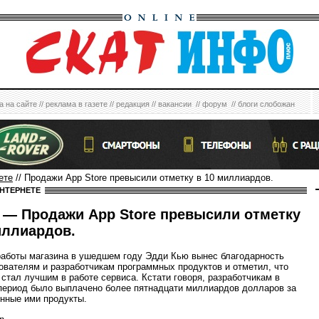
а на сайте
//
реклама в газете
//
редакция
//
вакансии
//
форум
//
блоги слобожан
ете
// Продажи App Store превысили отметку в 10 миллиардов.
ИНТЕРНЕТЕ
— Продажи App Store превысили отметку
иллиардов.
работы магазина в ушедшем году Эдди Кью вынес благодарность
ователям и разработчикам программных продуктов и отметил, что
 стал лучшим в работе сервиса. Кстати говоря, разработчикам в
период было выплачено более пятнадцати миллиардов долларов за
нные ими продукты.