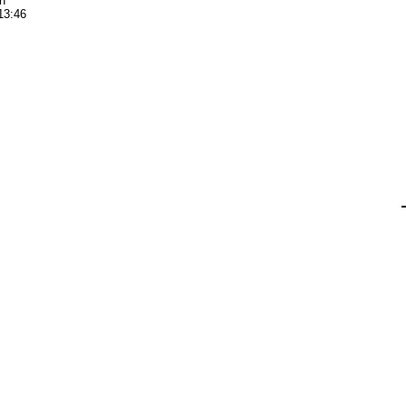
n
13:46