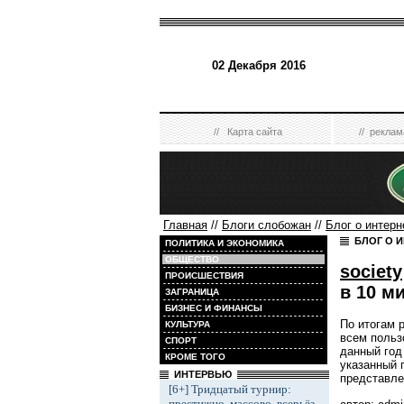
02 Декабря 2016
//
Карта сайта
//
реклам
Главная
//
Блоги слобожан
//
Блог о интерн
БЛОГ О 
ПОЛИТИКА И ЭКОНОМИКА
ОБЩЕСТВО
society
ПРОИСШЕСТВИЯ
в 10 м
ЗАГРАНИЦА
БИЗНЕС И ФИНАНСЫ
По итогам 
КУЛЬТУРА
всем польз
СПОРТ
данный год
КРОМЕ ТОГО
указанный 
ИНТЕРВЬЮ
представле
[6+] Тридцатый турнир:
престижно, массово, всерьёз