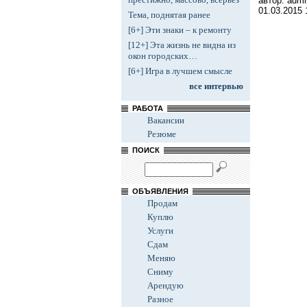
автор: admi
01.03.2015
Тема, поднятая ранее
[6+] Эти знаки – к ремонту
[12+] Эта жизнь не видна из
окон городских…
[6+] Игра в лучшем смысле
все интервью
РАБОТА
Вакансии
Резюме
ПОИСК
ОБЪЯВЛЕНИЯ
Продам
Куплю
Услуги
Сдам
Меняю
Сниму
Арендую
Разное