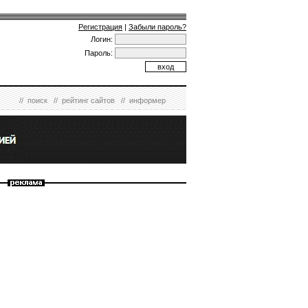
Регистрация
|
Забыли пароль?
Логин:
Пароль:
//
поиск
//
рейтинг сайтов
//
информер