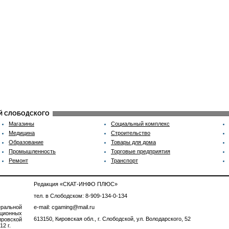
ИЙ СЛОБОДСКОГО
Магазины
Социальный комплекс
Медицина
Строительство
Образование
Товары для дома
Промышленность
Торговые предприятия
Ремонт
Транспорт
Редакция «СКАТ-ИНФО ПЛЮС»
тел. в Слободском: 8-909-134-0-134
ральной
e-mail: cgaming@mail.ru
ционных
613150, Кировская обл., г. Слободской, ул. Володарского, 52
ровской
2 г.