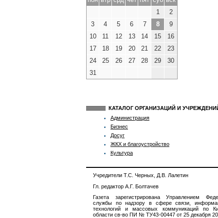
1
2
3
4
5
6
7
8
9
10
11
12
13
14
15
16
17
18
19
20
21
22
23
24
25
26
27
28
29
30
31
КАТАЛОГ ОРГАНИЗАЦИЙ И УЧРЕЖДЕН
Администрация
Бизнес
Досуг
ЖКХ и благоустройство
Культура
Учредители Т.С. Черных, Д.В. Лалетин
Гл. редактор А.Г. Болтачев
Газета зарегистрирована Управлением Феде
службы по надзору в сфере связи, информа
технологий и массовых коммуникаций по Ки
области св-во ПИ № ТУ43-00447 от 25 декабря 201