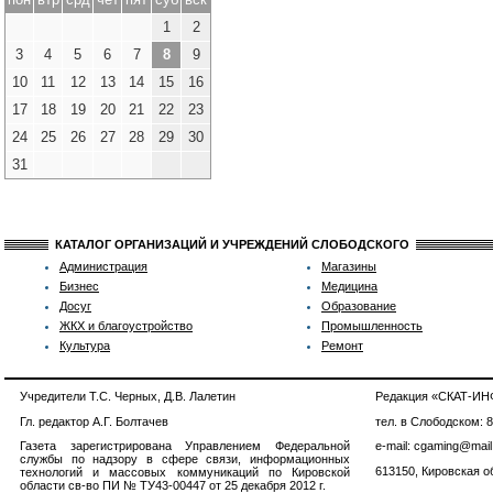
1
2
3
4
5
6
7
8
9
10
11
12
13
14
15
16
17
18
19
20
21
22
23
24
25
26
27
28
29
30
31
КАТАЛОГ ОРГАНИЗАЦИЙ И УЧРЕЖДЕНИЙ СЛОБОДСКОГО
Администрация
Магазины
Бизнес
Медицина
Досуг
Образование
ЖКХ и благоустройство
Промышленность
Культура
Ремонт
Учредители Т.С. Черных, Д.В. Лалетин
Редакция «СКАТ-И
Гл. редактор А.Г. Болтачев
тел. в Слободском: 
Газета зарегистрирована Управлением Федеральной
e-mail: cgaming@mail
службы по надзору в сфере связи, информационных
613150, Кировская об
технологий и массовых коммуникаций по Кировской
области св-во ПИ № ТУ43-00447 от 25 декабря 2012 г.