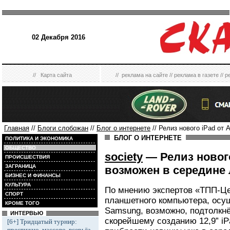
02 Декабря 2016
//
Карта сайта
//
реклама на сайте
//
реклама в газете
//
р
Главная
//
Блоги слобожан
//
Блог о интернете
// Релиз нового iPad от 
БЛОГ О ИНТЕРНЕТЕ
ПОЛИТИКА И ЭКОНОМИКА
ОБЩЕСТВО
society
— Релиз нового
ПРОИСШЕСТВИЯ
ЗАГРАНИЦА
возможен в середине 
БИЗНЕС И ФИНАНСЫ
КУЛЬТУРА
По мнению экспертов «ТПП-Цен
СПОРТ
планшетного компьютера, осу
КРОМЕ ТОГО
Samsung, возможно, подтолкнё
ИНТЕРВЬЮ
скорейшему созданию 12,9” iP
[6+] Тридцатый турнир:
престижно, массово, всерьёз