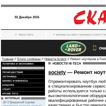
02 Декабря 2016
//
Карта сайта
//
реклама на сайте
//
реклама в газете
//
р
Главная
//
Блоги слобожан
//
Новости hi-tech
// Ремонт ноутбуков в Forti
НОВОСТИ HI-TECH
ПОЛИТИКА И ЭКОНОМИКА
ОБЩЕСТВО
society
— Ремонт ноутб
ПРОИСШЕСТВИЯ
ЗАГРАНИЦА
Отремонтировать ноутбук люб
БИЗНЕС И ФИНАНСЫ
КУЛЬТУРА
в специализированном сервисн
СПОРТ
работы используется только 
КРОМЕ ТОГО
высокотехнологичное оборудо
ИНТЕРВЬЮ
квалифицированные рабочие и
[6+] Тридцатый турнир:
качественно и быстро ремонт
престижно, массово, всерьёз