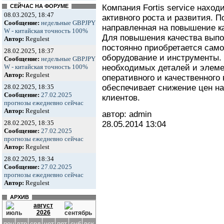
Компания Fortis service наход
СЕЙЧАС НА ФОРУМЕ
08.03.2025, 18:47
активного роста и развития. П
Сообщение:
недельные GBPJPY
направленная на повышение к
W - китайская точность 100%
Для повышения качества вып
Автор:
Regulest
постоянно приобретается сам
28.02.2025, 18:37
оборудование и инструменты.
Сообщение:
недельные GBPJPY
необходимых деталей и элеме
W - китайская точность 100%
Автор:
Regulest
оперативного и качественного
обеспечивает снижение цен на
28.02.2025, 18:35
Сообщение:
27.02.2025
клиентов.
прогнозы ежедневно сейчас
Автор:
Regulest
автор: admin
28.02.2025, 18:35
28.05.2014
13:04
Сообщение:
27.02.2025
прогнозы ежедневно сейчас
Автор:
Regulest
28.02.2025, 18:34
Сообщение:
27.02.2025
прогнозы ежедневно сейчас
Автор:
Regulest
АРХИВ
август
2026
пон
втр
срд
чет
пят
суб
вск