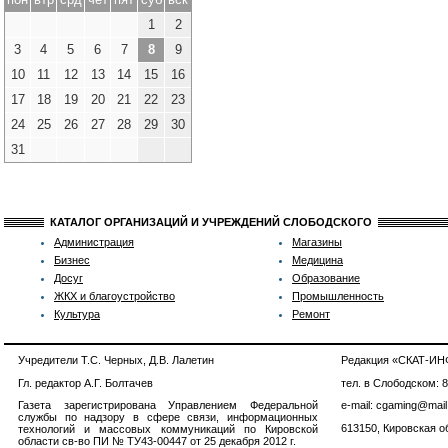
1
2
3
4
5
6
7
8
9
10
11
12
13
14
15
16
17
18
19
20
21
22
23
24
25
26
27
28
29
30
31
КАТАЛОГ ОРГАНИЗАЦИЙ И УЧРЕЖДЕНИЙ СЛОБОДСКОГО
Администрация
Магазины
Бизнес
Медицина
Досуг
Образование
ЖКХ и благоустройство
Промышленность
Культура
Ремонт
Учредители Т.С. Черных, Д.В. Лалетин
Редакция «СКАТ-И
Гл. редактор А.Г. Болтачев
тел. в Слободском: 
Газета зарегистрирована Управлением Федеральной
e-mail: cgaming@mail
службы по надзору в сфере связи, информационных
613150, Кировская об
технологий и массовых коммуникаций по Кировской
области св-во ПИ № ТУ43-00447 от 25 декабря 2012 г.