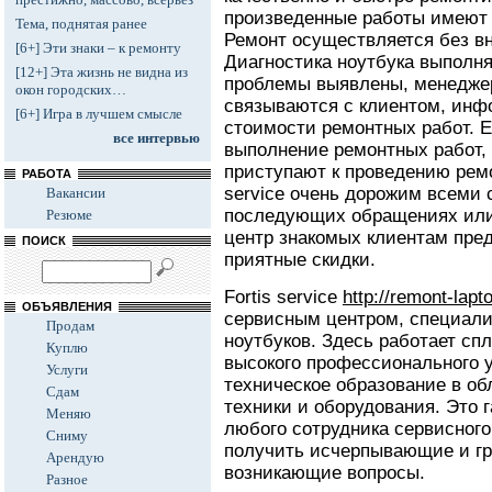
произведенные работы имеют 
Тема, поднятая ранее
Ремонт осуществляется без в
[6+] Эти знаки – к ремонту
Диагностика ноутбука выполня
[12+] Эта жизнь не видна из
проблемы выявлены, менеджер
окон городских…
связываются с клиентом, инф
[6+] Игра в лучшем смысле
стоимости ремонтных работ. Е
все интервью
выполнение ремонтных работ,
приступают к проведению ремо
РАБОТА
service очень дорожим всеми
Вакансии
последующих обращениях или
Резюме
центр знакомых клиентам пре
ПОИСК
приятные скидки.
Fortis service
http://remont-lapt
ОБЪЯВЛЕНИЯ
сервисным центром, специал
Продам
ноутбуков. Здесь работает сп
Куплю
высокого профессионального 
Услуги
техническое образование в о
Сдам
техники и оборудования. Это г
Меняю
любого сотрудника сервисного 
Сниму
получить исчерпывающие и гр
Арендую
возникающие вопросы.
Разное