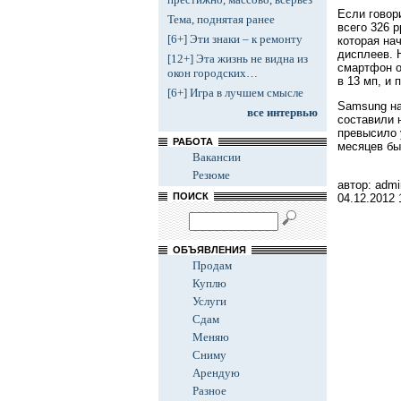
Если говор
Тема, поднятая ранее
всего 326 p
[6+] Эти знаки – к ремонту
которая на
дисплеев. 
[12+] Эта жизнь не видна из
смартфон о
окон городских…
в 13 мп, и 
[6+] Игра в лучшем смысле
Samsung на
все интервью
составили 
превысило 
РАБОТА
месяцев бы
Вакансии
Резюме
автор: admi
ПОИСК
04.12.2012
ОБЪЯВЛЕНИЯ
Продам
Куплю
Услуги
Сдам
Меняю
Сниму
Арендую
Разное