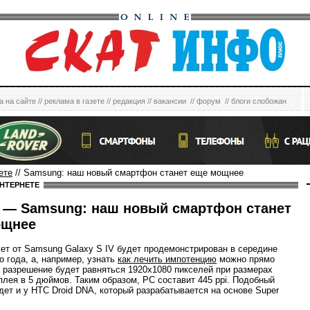
а на сайте
//
реклама в газете
//
редакция
//
вакансии
//
форум
//
блоги слобожан
ете
// Samsung: наш новый смартфон станет еще мощнее
ИНТЕРНЕТЕ
— Samsung: наш новый смартфон станет
ощнее
ет от Samsung Galaxy S IV будет продемонстрирован в середине
 года, а, например, узнать
как лечить импотенцию
можно прямо
о разрешение будет равняться 1920x1080 пикселей при размерах
плея в 5 дюймов. Таким образом, РС составит 445 ppi. Подобный
дет и у HTC Droid DNA, который разрабатывается на основе Super