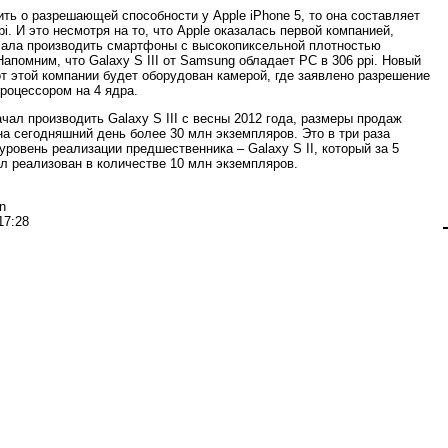
ить о разрешающей способности у Apple iPhone 5, то она составляет
pi. И это несмотря на то, что Apple оказалась первой компанией,
чала производить смартфоны с высокопиксельной плотностью
Напомним, что Galaxy S III от Samsung обладает РС в 306 ppi. Новый
т этой компании будет оборудован камерой, где заявлено разрешение
процессором на 4 ядра.
чал производить Galaxy S III с весны 2012 года, размеры продаж
на сегодняшний день более 30 млн экземпляров. Это в три раза
уровень реализации предшественника – Galaxy S II, который за 5
л реализован в количестве 10 млн экземпляров.
n
17:28