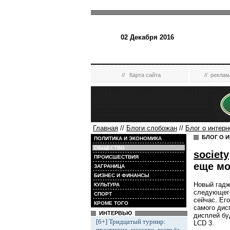
02 Декабря 2016
//
Карта сайта
//
реклам
Главная
//
Блоги слобожан
//
Блог о интерн
БЛОГ О 
ПОЛИТИКА И ЭКОНОМИКА
ОБЩЕСТВО
society
ПРОИСШЕСТВИЯ
еще м
ЗАГРАНИЦА
БИЗНЕС И ФИНАНСЫ
Новый гадж
КУЛЬТУРА
следующего
СПОРТ
сейчас. Ег
КРОМЕ ТОГО
самого дис
ИНТЕРВЬЮ
дисплей бу
[6+] Тридцатый турнир:
LCD 3.
престижно, массово, всерьёз