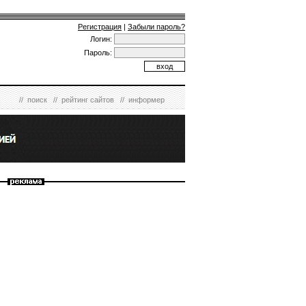
Регистрация
|
Забыли пароль?
Логин:
Пароль:
//
поиск
//
рейтинг сайтов
//
информер