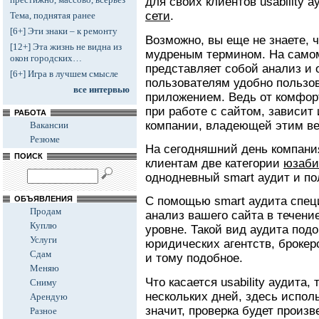
для своих клиентов usability 
сети
.
Тема, поднятая ранее
[6+] Эти знаки – к ремонту
Возможно, вы еще не знаете, 
[12+] Эта жизнь не видна из
мудреным термином. На самом 
окон городских…
представляет собой анализ и о
[6+] Игра в лучшем смысле
пользователям удобно пользо
все интервью
приложением. Ведь от комфор
при работе с сайтом, зависит и
РАБОТА
компании, владеющей этим ве
Вакансии
Резюме
На сегодняшний день компани
ПОИСК
клиентам две категории
юзаби
однодневный smart аудит и пол
ОБЪЯВЛЕНИЯ
С помощью smart аудита спец
Продам
анализ вашего сайта в течен
Куплю
уровне. Такой вид аудита под
Услуги
юридических агентств, брокер
Сдам
и тому подобное.
Меняю
Что касается usability аудита,
Сниму
нескольких дней, здесь испол
Арендую
значит, проверка будет произ
Разное