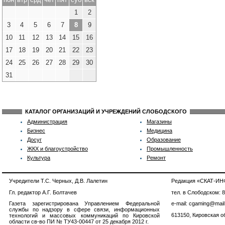
1
2
3
4
5
6
7
8
9
10
11
12
13
14
15
16
17
18
19
20
21
22
23
24
25
26
27
28
29
30
31
КАТАЛОГ ОРГАНИЗАЦИЙ И УЧРЕЖДЕНИЙ СЛОБОДСКОГО
Администрация
Магазины
Бизнес
Медицина
Досуг
Образование
ЖКХ и благоустройство
Промышленность
Культура
Ремонт
Учредители Т.С. Черных, Д.В. Лалетин
Редакция «СКАТ-И
Гл. редактор А.Г. Болтачев
тел. в Слободском: 
Газета зарегистрирована Управлением Федеральной
e-mail: cgaming@mail
службы по надзору в сфере связи, информационных
613150, Кировская об
технологий и массовых коммуникаций по Кировской
области св-во ПИ № ТУ43-00447 от 25 декабря 2012 г.