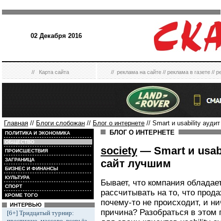
02 Декабря 2016
//
Карта сайта
//
реклама на сайте
//
реклама в газете
//
р
Главная
//
Блоги слобожан
//
Блог о интернете
// Smart и usability ауд
БЛОГ О ИНТЕРНЕТЕ
ПОЛИТИКА И ЭКОНОМИКА
ОБЩЕСТВО
society
— Smart и usab
ПРОИСШЕСТВИЯ
ЗАГРАНИЦА
сайт лучшим
БИЗНЕС И ФИНАНСЫ
КУЛЬТУРА
Бывает, что компания обладае
СПОРТ
рассчитывать на то, что прода
КРОМЕ ТОГО
почему-то не происходит, и ни
ИНТЕРВЬЮ
причина? Разобраться в этом
[6+] Тридцатый турнир:
престижно, массово, всерьёз