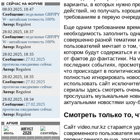
варианты, в которых нужно п
СЕЙЧАС НА ФОРУМЕ
08.03.2025, 18:47
действий, но получать хороши
Сообщение:
недельные GBPJPY
требованиям в первую очередь
W - китайская точность 100%
Автор:
Regulest
Еще одним требованием врем
28.02.2025, 18:37
необходимость заполнить одн
Сообщение:
недельные GBPJPY
совершенно разной тематики 
W - китайская точность 100%
пользователей мечтает о том,
Автор:
Regulest
котором будут содержаться и 
28.02.2025, 18:35
от фактов до фантастики. На v
Сообщение:
27.02.2025
прогнозы ежедневно сейчас
последних событиях, просмотр
Автор:
Regulest
что происходит в политическо
28.02.2025, 18:35
полностью игнорировать ново
Сообщение:
27.02.2025
использовать сайт исключител
прогнозы ежедневно сейчас
сериалы здесь смотреть очень
Автор:
Regulest
прослушать музыкальные нови
28.02.2025, 18:34
актуальными новостями шоу-б
Сообщение:
27.02.2025
прогнозы ежедневно сейчас
Смотреть только то, 
Автор:
Regulest
АРХИВ
Сайт video.nur.kz старается у
август
современного пользователя ме
2026
перечисленного выше, зрители
пон
втр
срд
чет
пят
суб
вск