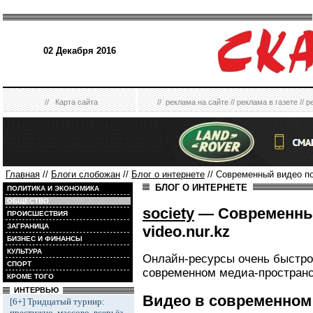
02 Декабря 2016
//
Карта сайта
//
реклама на сайте
//
реклама в газете
//
р
Главная
//
Блоги слобожан
//
Блог о интернете
// Современный видео по
БЛОГ О ИНТЕРНЕТЕ
ПОЛИТИКА И ЭКОНОМИКА
ОБЩЕСТВО
society
— Современны
ПРОИСШЕСТВИЯ
ЗАГРАНИЦА
video.nur.kz
БИЗНЕС И ФИНАНСЫ
КУЛЬТУРА
Онлайн-ресурсы очень быстро 
СПОРТ
современном медиа-пространс
КРОМЕ ТОГО
ИНТЕРВЬЮ
Видео в современном
[6+] Тридцатый турнир:
престижно, массово, всерьёз