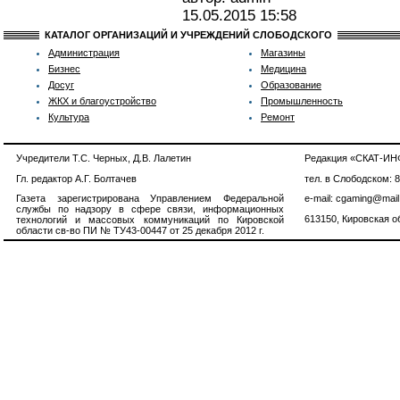
15.05.2015
15:58
КАТАЛОГ ОРГАНИЗАЦИЙ И УЧРЕЖДЕНИЙ СЛОБОДСКОГО
Администрация
Магазины
Бизнес
Медицина
Досуг
Образование
ЖКХ и благоустройство
Промышленность
Культура
Ремонт
Учредители Т.С. Черных, Д.В. Лалетин
Редакция «СКАТ-И
Гл. редактор А.Г. Болтачев
тел. в Слободском: 
Газета зарегистрирована Управлением Федеральной
e-mail: cgaming@mail
службы по надзору в сфере связи, информационных
613150, Кировская об
технологий и массовых коммуникаций по Кировской
области св-во ПИ № ТУ43-00447 от 25 декабря 2012 г.