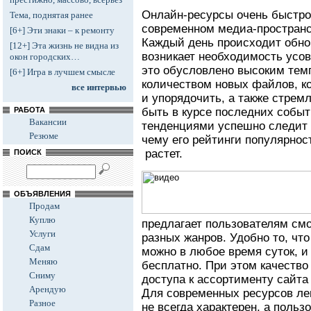
Онлайн-ресурсы очень быстро 
Тема, поднятая ранее
современном медиа-пространс
[6+] Эти знаки – к ремонту
Каждый день происходит обнов
[12+] Эта жизнь не видна из
возникает необходимость усов
окон городских…
это обусловлено высоким тем
[6+] Игра в лучшем смысле
количеством новых файлов, к
все интервью
и упорядочить, а также стрем
РАБОТА
быть в курсе последних событ
Вакансии
тенденциями успешно следит п
Резюме
чему его рейтинги популярнос
растет.
ПОИСК
ОБЪЯВЛЕНИЯ
Продам
Куплю
предлагает пользователям см
Услуги
разных жанров. Удобно то, чт
Сдам
можно в любое время суток, и
Меняю
бесплатно. При этом качество
Сниму
доступа к ассортименту сайта
Арендую
Для современных ресурсов ле
Разное
не всегда характерен, а поль