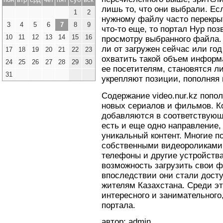
лишь то, что они выбрали. Ес
1
2
нужному файлу часто перекры
3
4
5
6
7
8
9
что-то еще, то портал Нур поз
10
11
12
13
14
15
16
просмотру выбранного файла. 
ли от загружен сейчас или год
17
18
19
20
21
22
23
охватить такой объем информ
24
25
26
27
28
29
30
ее посетителям, становятся л
31
укрепляют позиции, пополняя 
Содержание video.nur.kz попол
новых сериалов и фильмов. Ко
добавляются в соответствующ
есть и еще одно направление,
уникальный контент. Многие п
собственными видеороликами
телефоны и другие устройства
возможность загрузить свои ф
впоследствии они стали дост
жителям Казахстана. Среди э
интересного и занимательного
портала.
автор: admin