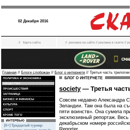
02 Декабря 2016
//
Карта сайта
//
реклама на сайте
//
реклама в газете
//
р
Главная
//
Блоги слобожан
//
Блог о интернете
// Третья часть трилогии
БЛОГ О ИНТЕРНЕТЕ
ПОЛИТИКА И ЭКОНОМИКА
ОБЩЕСТВО
society
— Третья част
ПРОИСШЕСТВИЯ
ЗАГРАНИЦА
Совсем недавно Александра С
БИЗНЕС И ФИНАНСЫ
КУЛЬТУРА
Зеландии. Там она была на с
СПОРТ
пяти воинств». Она сумела пр
КРОМЕ ТОГО
эксклюзивный репортаж. Весь
ИНТЕРВЬЮ
декабрьском номере российск
[6+] Тридцатый турнир:
Reporter
.
престижно, массово, всерьёз