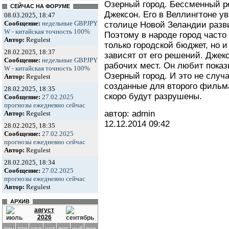
Озерный город. Бессменный р
СЕЙЧАС НА ФОРУМЕ
Джексон. Его в Веллингтоне у
08.03.2025, 18:47
Сообщение:
недельные GBPJPY
столице Новой Зеландии разв
W - китайская точность 100%
Поэтому в народе город част
Автор:
Regulest
только городской бюджет, но 
28.02.2025, 18:37
зависят от его решений. Джек
Сообщение:
недельные GBPJPY
рабочих мест. Он любит пока
W - китайская точность 100%
Озерный город. И это не случ
Автор:
Regulest
созданные для второго фильма
28.02.2025, 18:35
скоро будут разрушены.
Сообщение:
27.02.2025
прогнозы ежедневно сейчас
автор: admin
Автор:
Regulest
12.12.2014
09:42
28.02.2025, 18:35
Сообщение:
27.02.2025
прогнозы ежедневно сейчас
Автор:
Regulest
28.02.2025, 18:34
Сообщение:
27.02.2025
прогнозы ежедневно сейчас
Автор:
Regulest
АРХИВ
август
2026
пон
втр
срд
чет
пят
суб
вск