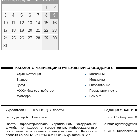
1
2
3
4
5
6
7
8
9
10
11
12
13
14
15
16
17
18
19
20
21
22
23
24
25
26
27
28
29
30
31
КАТАЛОГ ОРГАНИЗАЦИЙ И УЧРЕЖДЕНИЙ СЛОБОДСКОГО
Администрация
Магазины
Бизнес
Медицина
Досуг
Образование
ЖКХ и благоустройство
Промышленность
Культура
Ремонт
Учредители Т.С. Черных, Д.В. Лалетин
Редакция «СКАТ-И
Гл. редактор А.Г. Болтачев
тел. в Слободском: 
Газета зарегистрирована Управлением Федеральной
e-mail: cgaming@mail
службы по надзору в сфере связи, информационных
613150, Кировская об
технологий и массовых коммуникаций по Кировской
области св-во ПИ № ТУ43-00447 от 25 декабря 2012 г.