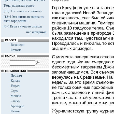
Тема, поднятая ранее
Гора Кроуфорд уже вся занесе
[6+] Эти знаки – к ремонту
года в далекой Новой Зеланди
[12+] Эта жизнь не видна из
как оказалось, снег был обыч
окон городских…
специальная машина. Темпера
[6+] Игра в лучшем смысле
районе 10 градусов тепла. С
все интервью
была размещена в пригороде В
находился там, чувствовали в
РАБОТА
Проводились и пик-апы, то ес
Вакансии
значимых эпизодов.
Резюме
ПОИСК
С момента завершения основ
одного года. Финал очередног
бессмертным творением Джон
ОБЪЯВЛЕНИЯ
запоминающимся. Вся съемочн
Продам
вернулась на Средиземье. На
Куплю
недель. За это время съемочн
Услуги
не только обычные проходные 
Сдам
важных эпизодов и линий фил
Меняю
третья часть этой увлекательн
Сниму
жестче, масштабнее и мрачне
Арендую
Журналистскую группу журнал
Разное