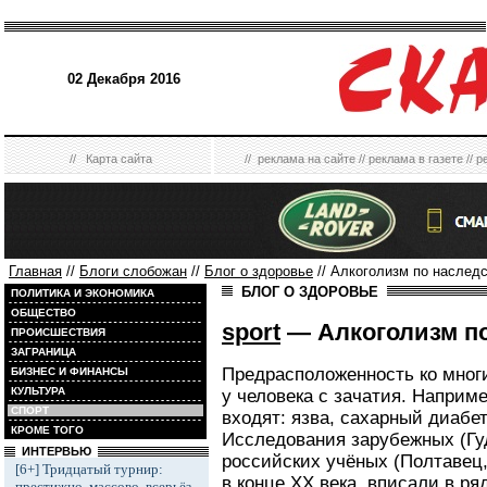
02 Декабря 2016
//
Карта сайта
//
реклама на сайте
//
реклама в газете
//
р
Главная
//
Блоги слобожан
//
Блог о здоровье
// Алкоголизм по наслед
БЛОГ О ЗДОРОВЬЕ
ПОЛИТИКА И ЭКОНОМИКА
ОБЩЕСТВО
sport
— Алкоголизм по
ПРОИСШЕСТВИЯ
ЗАГРАНИЦА
Предрасположенность ко мно
БИЗНЕС И ФИНАНСЫ
КУЛЬТУРА
у человека с зачатия. Наприме
СПОРТ
входят: язва, сахарный диабе
КРОМЕ ТОГО
Исследования зарубежных (Гуд
ИНТЕРВЬЮ
российских учёных (Полтавец,
[6+] Тридцатый турнир:
в конце XX века, вписали в ря
престижно, массово, всерьёз