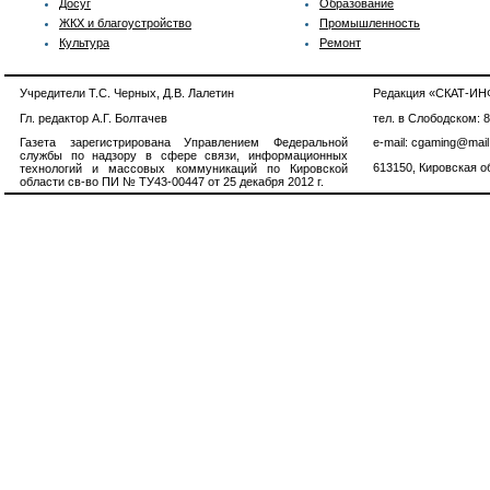
Досуг
Образование
ЖКХ и благоустройство
Промышленность
Культура
Ремонт
Учредители Т.С. Черных, Д.В. Лалетин
Редакция «СКАТ-И
Гл. редактор А.Г. Болтачев
тел. в Слободском: 
Газета зарегистрирована Управлением Федеральной
e-mail: cgaming@mail
службы по надзору в сфере связи, информационных
613150, Кировская об
технологий и массовых коммуникаций по Кировской
области св-во ПИ № ТУ43-00447 от 25 декабря 2012 г.