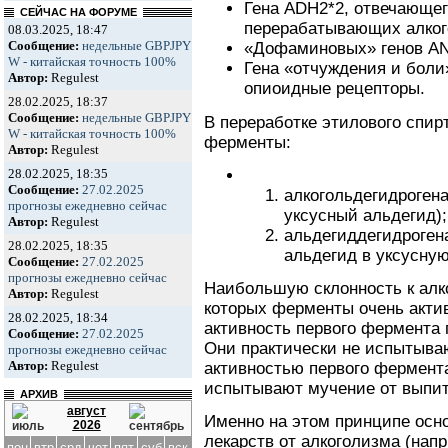
Гена ADH2*2, отвечающег
СЕЙЧАС НА ФОРУМЕ
перерабатывающих алког
08.03.2025, 18:47
Сообщение:
недельные GBPJPY
«Дофаминовых» генов AN
W - китайская точность 100%
Гена «отчуждения и боли
Автор:
Regulest
опиоидные рецепторы.
28.02.2025, 18:37
Сообщение:
недельные GBPJPY
В переработке этилового спир
W - китайская точность 100%
ферменты:
Автор:
Regulest
28.02.2025, 18:35
Сообщение:
27.02.2025
алкогольдегидрогена
прогнозы ежедневно сейчас
уксусный альдегид);
Автор:
Regulest
альдегиддегидроген
28.02.2025, 18:35
альдегид в уксусную
Сообщение:
27.02.2025
прогнозы ежедневно сейчас
Наибольшую склонность к алк
Автор:
Regulest
которых ферменты очень активн
28.02.2025, 18:34
активность первого фермента 
Сообщение:
27.02.2025
Они практически не испытыва
прогнозы ежедневно сейчас
Автор:
Regulest
активностью первого фермента 
испытывают мучение от выпит
АРХИВ
август
Именно на этом принципе осн
2026
лекарств от алкоголизма (нап
пон
втр
срд
чет
пят
суб
вск