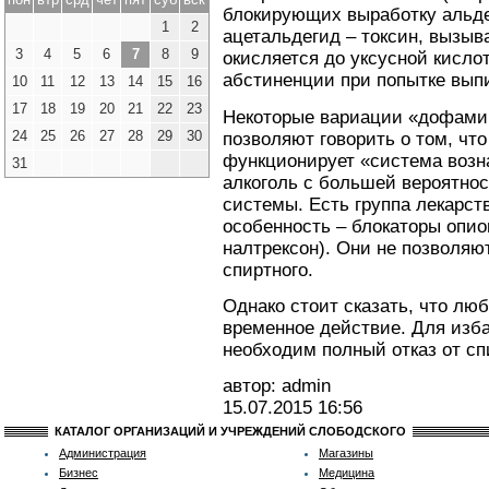
блокирующих выработку альде
1
2
ацетальдегид – токсин, вызы
3
4
5
6
7
8
9
окисляется до уксусной кисло
абстиненции при попытке вып
10
11
12
13
14
15
16
17
18
19
20
21
22
23
Некоторые вариации «дофами
24
25
26
27
28
29
30
позволяют говорить о том, чт
функционирует «система возн
31
алкоголь с большей вероятнос
системы. Есть группа лекарст
особенность – блокаторы опио
налтрексон). Они не позволяю
спиртного.
Однако стоит сказать, что л
временное действие. Для изб
необходим полный отказ от сп
автор: admin
15.07.2015
16:56
КАТАЛОГ ОРГАНИЗАЦИЙ И УЧРЕЖДЕНИЙ СЛОБОДСКОГО
Администрация
Магазины
Бизнес
Медицина