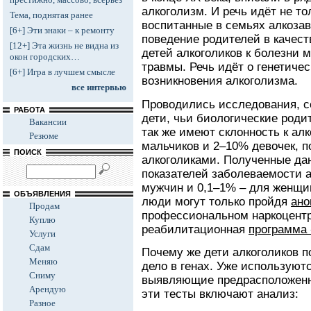
алкоголизм. И речь идёт не тол
Тема, поднятая ранее
воспитанные в семьях алкоза
[6+] Эти знаки – к ремонту
поведение родителей в качеств
[12+] Эта жизнь не видна из
детей алкоголиков к болезни 
окон городских…
травмы. Речь идёт о генетиче
[6+] Игра в лучшем смысле
возникновения алкоголизма.
все интервью
Проводились исследования, с
РАБОТА
дети, чьи биологические роди
Вакансии
так же имеют склонность к ал
Резюме
мальчиков и 2–10% девочек, п
ПОИСК
алкоголиками. Полученные да
показателей заболеваемости 
мужчин и 0,1–1% – для женщи
ОБЪЯВЛЕНИЯ
люди могут только пройдя
ано
Продам
профессиональном наркоцентр
Куплю
реабилитационная
программа 
Услуги
Сдам
Почему же дети алкоголиков п
Меняю
дело в генах. Уже используютс
Сниму
выявляющие предрасположенно
Арендую
эти тесты включают анализ:
Разное