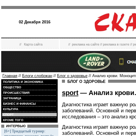
02 Декабря 2016
//
Карта сайта
//
реклама на сайте
//
реклама в газете
//
р
Главная
//
Блоги слобожан
//
Блог о здоровье
// Анализ крови. Моноци
БЛОГ О ЗДОРОВЬЕ
ПОЛИТИКА И ЭКОНОМИКА
ОБЩЕСТВО
sport
— Анализ крови
ПРОИСШЕСТВИЯ
ЗАГРАНИЦА
Диагностика играет важную р
БИЗНЕС И ФИНАНСЫ
КУЛЬТУРА
заболеваний. Основной и пер
СПОРТ
исследования – это анализ кр
КРОМЕ ТОГО
Диагностика играет важную р
ИНТЕРВЬЮ
[6+] Тридцатый турнир:
заболеваний. Основной и пер
престижно, массово, всерьёз