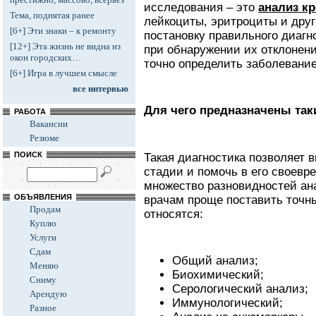
исследования – это
анализ к
Тема, поднятая ранее
лейкоциты, эритроциты и дру
[6+] Эти знаки – к ремонту
постановку правильного диагно
[12+] Эта жизнь не видна из
при обнаружении их отклонен
окон городских…
точно определить заболевание
[6+] Игра в лучшем смысле
все интервью
Для чего предназначены так
РАБОТА
Вакансии
Резюме
ПОИСК
Такая диагностика позволяет 
стадии и помочь в его своевр
множество разновидностей ана
ОБЪЯВЛЕНИЯ
врачам проще поставить точн
Продам
относятся:
Куплю
Услуги
Сдам
Общий анализ;
Меняю
Биохимический;
Сниму
Серологический анализ;
Арендую
Иммунологический;
Разное