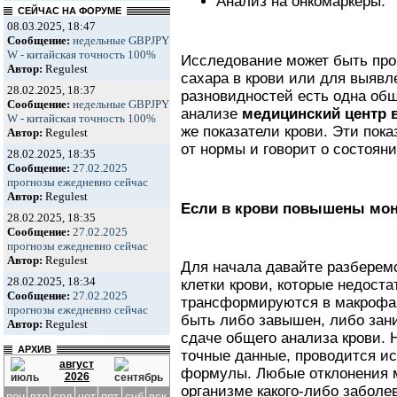
Анализ на онкомаркеры.
СЕЙЧАС НА ФОРУМЕ
08.03.2025, 18:47
Сообщение:
недельные GBPJPY
W - китайская точность 100%
Исследование может быть про
Автор:
Regulest
сахара в крови или для выявл
28.02.2025, 18:37
разновидностей есть одна об
Сообщение:
недельные GBPJPY
анализе
медицинский центр 
W - китайская точность 100%
же показатели крови. Эти пока
Автор:
Regulest
от нормы и говорит о состояни
28.02.2025, 18:35
Сообщение:
27.02.2025
прогнозы ежедневно сейчас
Автор:
Regulest
Если в крови повышены мо
28.02.2025, 18:35
Сообщение:
27.02.2025
прогнозы ежедневно сейчас
Автор:
Regulest
Для начала давайте разберемс
28.02.2025, 18:34
клетки крови, которые недоста
Сообщение:
27.02.2025
трансформируются в макрофаг
прогнозы ежедневно сейчас
быть либо завышен, либо зани
Автор:
Regulest
сдаче общего анализа крови.
АРХИВ
точные данные, проводится и
август
формулы. Любые отклонения м
2026
организме какого-либо заболе
пон
втр
срд
чет
пят
суб
вск