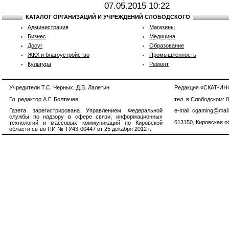
07.05.2015
10:22
КАТАЛОГ ОРГАНИЗАЦИЙ И УЧРЕЖДЕНИЙ СЛОБОДСКОГО
Администрация
Магазины
Бизнес
Медицина
Досуг
Образование
ЖКХ и благоустройство
Промышленность
Культура
Ремонт
Учредители Т.С. Черных, Д.В. Лалетин
Редакция «СКАТ-И
Гл. редактор А.Г. Болтачев
тел. в Слободском: 
Газета зарегистрирована Управлением Федеральной
e-mail: cgaming@mail
службы по надзору в сфере связи, информационных
613150, Кировская об
технологий и массовых коммуникаций по Кировской
области св-во ПИ № ТУ43-00447 от 25 декабря 2012 г.