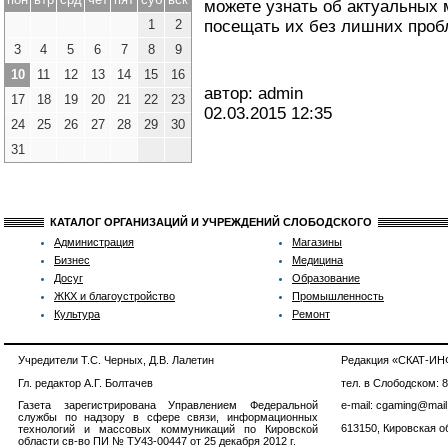
можете узнать об актуальных 
1
2
посещать их без лишних проб
3
4
5
6
7
8
9
10
11
12
13
14
15
16
автор: admin
17
18
19
20
21
22
23
02.03.2015
12:35
24
25
26
27
28
29
30
31
КАТАЛОГ ОРГАНИЗАЦИЙ И УЧРЕЖДЕНИЙ СЛОБОДСКОГО
Администрация
Магазины
Бизнес
Медицина
Досуг
Образование
ЖКХ и благоустройство
Промышленность
Культура
Ремонт
Учредители Т.С. Черных, Д.В. Лалетин
Редакция «СКАТ-И
Гл. редактор А.Г. Болтачев
тел. в Слободском: 
Газета зарегистрирована Управлением Федеральной
e-mail: cgaming@mail
службы по надзору в сфере связи, информационных
613150, Кировская об
технологий и массовых коммуникаций по Кировской
области св-во ПИ № ТУ43-00447 от 25 декабря 2012 г.