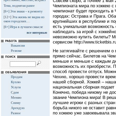
Совсем скоро, а точнее 1 мая 
Чемпионата мира по хоккею с
Тема, поднятая ранее
чемпионат будет проходить в 
[6+] Эти знаки – к ремонту
городах: Острава и Прага. Об
[12+] Эта жизнь не видна из
крупнейших в республике и пор
окон городских…
есть уникальная возможность 
[6+] Игра в лучшем смысле
наблюдать за игрой с хоккейн
все интервью
невозможно купить билеты? М
РАБОТА
сервисом http://www.ticketbis.ru
Вакансии
Не затягивайте с решением о 
Резюме
прямо сейчас. Билетов на Чем
ПОИСК
меньше и меньше с каждым дн
возможность их приобрести. 
способ провести отпуск. Можн
ОБЪЯВЛЕНИЯ
Чехию, хорошо провести время
Продам
нашей сборной. Хоккей – наша
Куплю
национальная сборная подает 
Услуги
Конечно, победа никому не дос
Сдам
звание Чемпиона мира! В реш
Меняю
лучшие игроки с разных стран
Сниму
борьба никого не оставит рав
Арендую
по хоккею уже завоевывала зва
Разное