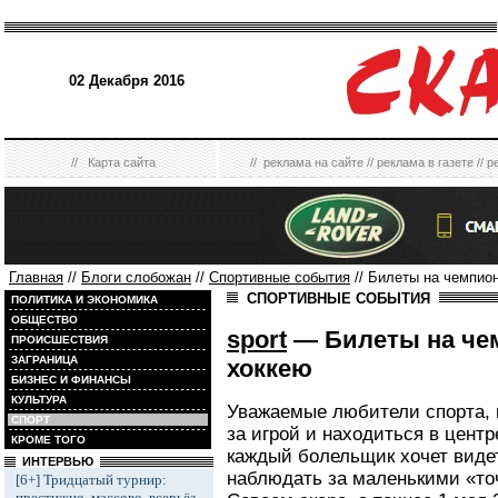
02 Декабря 2016
//
Карта сайта
//
реклама на сайте
//
реклама в газете
//
р
Главная
//
Блоги слобожан
//
Спортивные события
// Билеты на чемпио
СПОРТИВНЫЕ СОБЫТИЯ
ПОЛИТИКА И ЭКОНОМИКА
ОБЩЕСТВО
sport
— Билеты на чем
ПРОИСШЕСТВИЯ
ЗАГРАНИЦА
хоккею
БИЗНЕС И ФИНАНСЫ
КУЛЬТУРА
Уважаемые любители спорта, 
СПОРТ
за игрой и находиться в цент
КРОМЕ ТОГО
каждый болельщик хочет видет
ИНТЕРВЬЮ
наблюдать за маленькими «точ
[6+] Тридцатый турнир:
престижно, массово, всерьёз