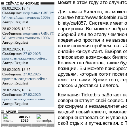
может в этом году это случитс
СЕЙЧАС НА ФОРУМЕ
08.03.2025, 18:47
Для заказа билетов, вы может
Сообщение:
недельные GBPJPY
ссылке http://www.ticketbis.ru/
W - китайская точность 100%
Автор:
Regulest
bilety/ca4857. Система имеет
сортировки. Вы можете выбрат
28.02.2025, 18:37
Сообщение:
недельные GBPJPY
сборной или по этапу чемпион
W - китайская точность 100%
предельно простая и не вызов
Автор:
Regulest
возникновения проблем, на са
28.02.2025, 18:35
онлайн-консультант. Выбрав о
Сообщение:
27.02.2025
список всех возможных билето
прогнозы ежедневно сейчас
Количество билетов, также бу
Автор:
Regulest
позиции. Вы можете приобрес
28.02.2025, 18:35
друзьям, которые хотят посет
Сообщение:
27.02.2025
прогнозы ежедневно сейчас
вместе с вами. Кроме того, с
Автор:
Regulest
способы доставки билетов.
28.02.2025, 18:34
Компания Ticketbis работает н
Сообщение:
27.02.2025
прогнозы ежедневно сейчас
совершенствует свой сервис.
Автор:
Regulest
фиксируем и незамедлительно
каждый новый клиент, помогае
АРХИВ
август
совершенствоваться и упроща
2026
свой отдых и путешествия, с T
пон
втр
срд
чет
пят
суб
вск