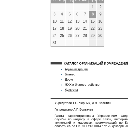
1
2
3
4
5
6
7
8
9
10
11
12
13
14
15
16
17
18
19
20
21
22
23
24
25
26
27
28
29
30
31
КАТАЛОГ ОРГАНИЗАЦИЙ И УЧРЕЖДЕН
Администрация
Бизнес
Досуг
ЖКХ и благоустройство
Культура
Учредители Т.С. Черных, Д.В. Лалетин
Гл. редактор А.Г. Болтачев
Газета зарегистрирована Управлением Феде
службы по надзору в сфере связи, информа
технологий и массовых коммуникаций по Ки
области св-во ПИ № ТУ43-00447 от 25 декабря 201