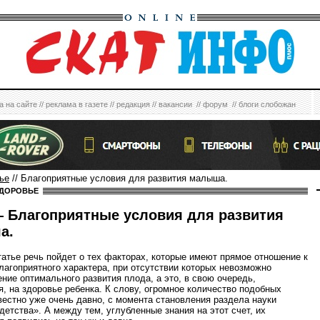
а на сайте
//
реклама в газете
//
редакция
//
вакансии
//
форум
//
блоги слобожан
ье
// Благоприятные условия для развития малыша.
ЗДОРОВЬЕ
 Благоприятные условия для развития
а.
татье речь пойдет о тех факторах, которые имеют прямое отношение к
лагоприятного характера, при отсутствии которых невозможно
ние оптимального развития плода, а это, в свою очередь,
я, на здоровье ребенка. К слову, огромное количество подобных
вестно уже очень давно, с момента становления раздела науки
детства». А между тем, углубленные знания на этот счет, их