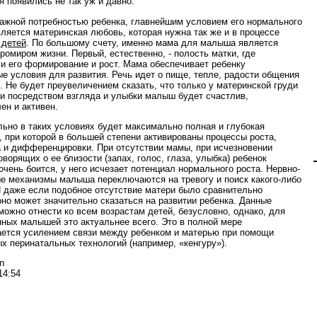
я появились не так уж и давно.
ажной потребностью ребенка, главнейшим условием его нормального
вляется материнская любовь, которая нужна так же и в процессе
 детей
. По большому счету, именно мама для малыша является
ромиром жизни. Первый, естественно, - полость матки, где
и его формирование и рост. Мама обеспечивает ребенку
е условия для развития. Речь идет о пище, тепле, радости общения
е. Не будет преувеличением сказать, что только у материнской груди
и посредством взгляда и улыбки малыш будет счастлив,
ен и активен.
ьно в таких условиях будет максимально полная и глубокая
, при которой в большей степени активированы процессы роста,
 и дифференцировки. При отсутствии мамы, при исчезновении
оворящих о ее близости (запах, голос, глаза, улыбка) ребенок
очень боится, у него исчезает потенциал нормального роста. Нервно-
е механизмы малыша переключаются на тревогу и поиск какого-либо
 даже если подобное отсутствие матери было сравнительно
оно может значительно сказаться на развитии ребенка. Данные
можно отнести ко всем возрастам детей, безусловно, однако, для
ных малышей это актуальнее всего. Это в полной мере
ется усилением связи между ребенком и матерью при помощи
х перинатальных технологий (например, «кенгуру»).
n
14:54