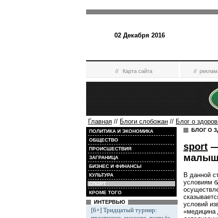
02 Декабря 2016
//
Карта сайта
//
реклам
Главная
//
Блоги слобожан
//
Блог о здоров
БЛОГ О 
ПОЛИТИКА И ЭКОНОМИКА
ОБЩЕСТВО
sport
—
ПРОИСШЕСТВИЯ
малыш
ЗАГРАНИЦА
БИЗНЕС И ФИНАНСЫ
В данной с
КУЛЬТУРА
условиям б
СПОРТ
осуществле
КРОМЕ ТОГО
сказываетс
ИНТЕРВЬЮ
условий из
[6+] Тридцатый турнир:
«медицина 
престижно, массово, всерьёз