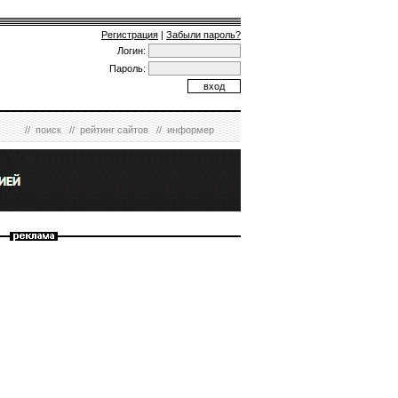
Регистрация
|
Забыли пароль?
Логин:
Пароль:
//
поиск
//
рейтинг сайтов
//
информер