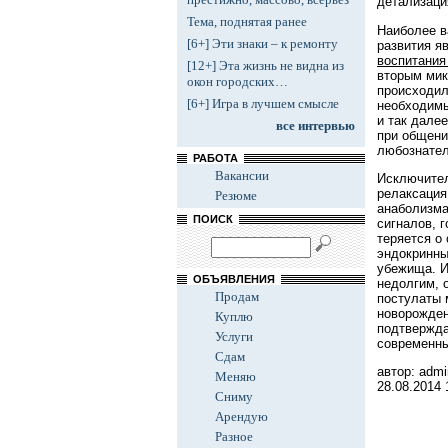
детализаци
Тема, поднятая ранее
Наиболее в
[6+] Эти знаки – к ремонту
развития я
воспитания
[12+] Эта жизнь не видна из
вторым мик
окон городских…
происходил
[6+] Игра в лучшем смысле
необходимы
и так дале
все интервью
при общени
любознател
РАБОТА
Вакансии
Исключител
релаксация
Резюме
анаболизма
ПОИСК
сигналов, г
теряется о 
эндокринны
убежища. И
ОБЪЯВЛЕНИЯ
недолгим, 
Продам
постулаты 
новорожден
Куплю
подтвержда
Услуги
современны
Сдам
автор: admi
Меняю
28.08.2014
Сниму
Арендую
Разное