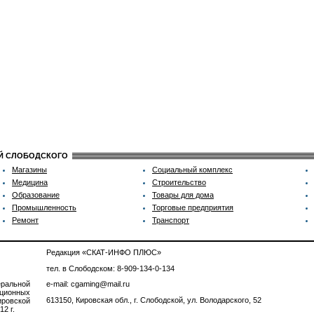
ИЙ СЛОБОДСКОГО
Магазины
Социальный комплекс
Медицина
Строительство
Образование
Товары для дома
Промышленность
Торговые предприятия
Ремонт
Транспорт
Редакция «СКАТ-ИНФО ПЛЮС»
тел. в Слободском: 8-909-134-0-134
ральной
e-mail: cgaming@mail.ru
ционных
613150, Кировская обл., г. Слободской, ул. Володарского, 52
ровской
2 г.