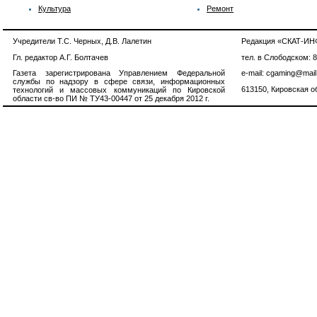
Культура
Ремонт
Учредители Т.С. Черных, Д.В. Лалетин
Редакция «СКАТ-И
Гл. редактор А.Г. Болтачев
тел. в Слободском: 
Газета зарегистрирована Управлением Федеральной
e-mail: cgaming@mail
службы по надзору в сфере связи, информационных
613150, Кировская об
технологий и массовых коммуникаций по Кировской
области св-во ПИ № ТУ43-00447 от 25 декабря 2012 г.