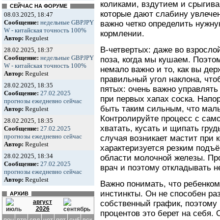
коликами, вздутием и срыгива
СЕЙЧАС НА ФОРУМЕ
которые дают слабину увлече
08.03.2025, 18:47
Сообщение:
недельные GBPJPY
важно четко определить нужну
W - китайская точность 100%
кормлении.
Автор:
Regulest
В-четвертых: даже во взросло
28.02.2025, 18:37
Сообщение:
недельные GBPJPY
поза, когда мы кушаем. Поэто
W - китайская точность 100%
немало важно и то, как вы де
Автор:
Regulest
правильный угол наклона, что
28.02.2025, 18:35
пятых: очень важно управлят
Сообщение:
27.02.2025
при первых хапах соска. Напо
прогнозы ежедневно сейчас
быть таким сильным, что малы
Автор:
Regulest
Контролируйте процесс с само
28.02.2025, 18:35
хватать, кусать и щипать гру
Сообщение:
27.02.2025
прогнозы ежедневно сейчас
случая возникает мастит при 
Автор:
Regulest
характеризуется резким подъ
28.02.2025, 18:34
области молочной железы. Пр
Сообщение:
27.02.2025
врач и поэтому откладывать не
прогнозы ежедневно сейчас
Автор:
Regulest
Важно понимать, что ребенко
инстинкты. Он не способен ра
АРХИВ
август
собственный график, поэтому 
2026
процентов это берет на себя.
пон
втр
срд
чет
пят
суб
вск