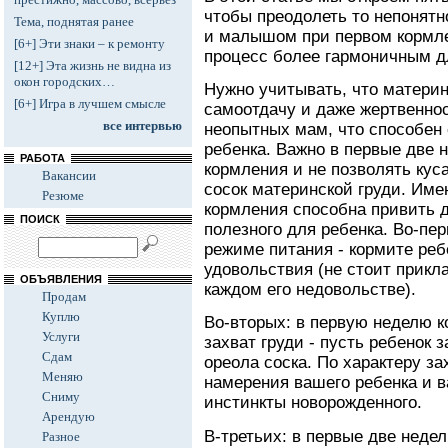
чтобы преодолеть то непонятн
Тема, поднятая ранее
и малышом при первом кормлен
[6+] Эти знаки – к ремонту
процесс более гармоничным д
[12+] Эта жизнь не видна из
окон городских…
Нужно учитывать, что материн
[6+] Игра в лучшем смысле
самоотдачу и даже жертвеннос
все интервью
неопытных мам, что способен
ребенка. Важно в первые две 
РАБОТА
кормления и не позволять кус
Вакансии
сосок материнской груди. Име
Резюме
кормления способна привить 
ПОИСК
полезного для ребенка. Во-пе
режиме питания - кормите ребе
удовольствия (не стоит прикл
ОБЪЯВЛЕНИЯ
каждом его недовольстве).
Продам
Куплю
Во-вторых: в первую неделю 
Услуги
захват груди - пусть ребенок 
Сдам
ореола соска. По характеру з
Меняю
намерения вашего ребенка и 
Сниму
инстинкты новорожденного.
Арендую
В-третьих: в первые две недел
Разное