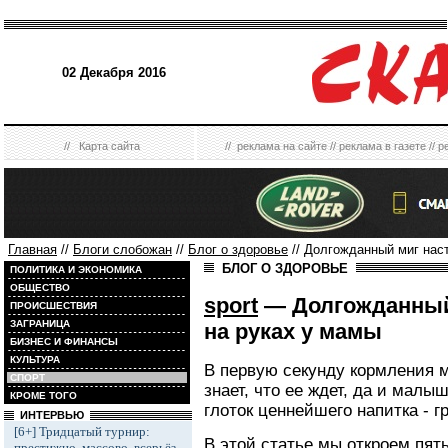
02 Декабря 2016
//
Карта сайта
//
реклама на сайте
//
реклама в газете
//
р
Главная
//
Блоги слобожан
//
Блог о здоровье
// Долгожданный миг нас
БЛОГ О ЗДОРОВЬЕ
ПОЛИТИКА И ЭКОНОМИКА
ОБЩЕСТВО
sport
— Долгожданный
ПРОИСШЕСТВИЯ
ЗАГРАНИЦА
на руках у мамы
БИЗНЕС И ФИНАНСЫ
КУЛЬТУРА
В первую секунду кормления 
СПОРТ
знает, что ее ждет, да и малыш
КРОМЕ ТОГО
глоток ценнейшего напитка - г
ИНТЕРВЬЮ
[6+] Тридцатый турнир:
В этой статье мы откроем пят
престижно, массово, всерьёз