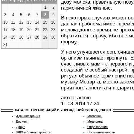
дозу молока, правильную позу
1
2
гармоничной жизнью.
3
4
5
6
7
8
9
В некоторых случаях может во
10
11
12
13
14
15
16
данная проблема имеет време
молока долгое время не прохо
17
18
19
20
21
22
23
обратиться к врачу, ибо всё 
24
25
26
27
28
29
30
форму.
31
У него улучшается сон, очище
организм начинает крепнуть. 
счастливых мам - с первого и
создавайте особый настрой, 
ритуал обычное кормление но
музыку Моцарта, можно зажеч
приятного аппетита и подарит
автор: admin
11.08.2014
17:24
КАТАЛОГ ОРГАНИЗАЦИЙ И УЧРЕЖДЕНИЙ СЛОБОДСКОГО
Администрация
Магазины
Бизнес
Медицина
Досуг
Образование
ЖКХ и благоустройство
Промышленность