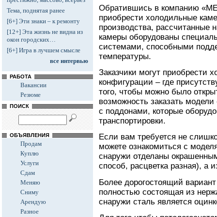
Обратившись в компанию «М
Тема, поднятая ранее
приобрести холодильные каме
[6+] Эти знаки – к ремонту
производства, рассчитанные на
[12+] Эта жизнь не видна из
камеры оборудованы специа
окон городских…
системами, способными подде
[6+] Игра в лучшем смысле
температуры.
все интервью
Заказчики могут приобрести х
РАБОТА
конфигурации – где присутств
Вакансии
того, чтобы можно было откры
Резюме
возможность заказать модели
ПОИСК
с поддонами, которые оборуд
транспортировки.
ОБЪЯВЛЕНИЯ
Если вам требуется не слишко
Продам
можете ознакомиться с модел
Куплю
снаружи отделаны окрашенны
Услуги
способ, расцветка разная), а 
Сдам
Более дорогостоящий вариант
Меняю
полностью состоящая из нерж
Сниму
снаружи сталь является оцинк
Арендую
Разное