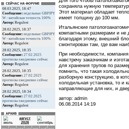
Для того чтобы патологоанат
СЕЙЧАС НА ФОРУМЕ
сохраняла нужную температур
08.03.2025, 18:47
Этот материал обладает теп
Сообщение:
недельные GBPJPY
имеет толщину до 100 мм.
W - китайская точность 100%
Автор:
Regulest
Итальянские патологоанатоми
28.02.2025, 18:37
компактными размерами и не 
Сообщение:
недельные GBPJPY
благодаря этому, внешний бло
W - китайская точность 100%
Автор:
Regulest
смонтирован там, где вам наи
28.02.2025, 18:35
При необходимости, компани
Сообщение:
27.02.2025
прогнозы ежедневно сейчас
навстречу заказчикам и изгот
Автор:
Regulest
для хранения трупов по разме
28.02.2025, 18:35
помнить, что такая холодильн
Сообщение:
27.02.2025
разборную конструкцию, в кот
прогнозы ежедневно сейчас
холодильная установка, то и 
Автор:
Regulest
направляющие для них, и две
28.02.2025, 18:34
Сообщение:
27.02.2025
автор: admin
прогнозы ежедневно сейчас
06.08.2014
14:19
Автор:
Regulest
АРХИВ
август
2026
пон
втр
срд
чет
пят
суб
вск