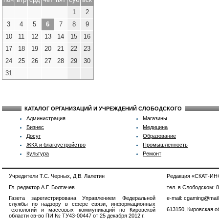
1
2
3
4
5
6
7
8
9
10
11
12
13
14
15
16
17
18
19
20
21
22
23
24
25
26
27
28
29
30
31
КАТАЛОГ ОРГАНИЗАЦИЙ И УЧРЕЖДЕНИЙ СЛОБОДСКОГО
Администрация
Магазины
Бизнес
Медицина
Досуг
Образование
ЖКХ и благоустройство
Промышленность
Культура
Ремонт
Учредители Т.С. Черных, Д.В. Лалетин
Редакция «СКАТ-И
Гл. редактор А.Г. Болтачев
тел. в Слободском: 
Газета зарегистрирована Управлением Федеральной
e-mail: cgaming@mail
службы по надзору в сфере связи, информационных
613150, Кировская об
технологий и массовых коммуникаций по Кировской
области св-во ПИ № ТУ43-00447 от 25 декабря 2012 г.