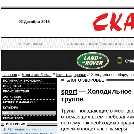
02 Декабря 2016
//
Карта сайта
//
реклама на сайте
//
реклама в газете
//
р
Главная
//
Блоги слобожан
//
Блог о здоровье
// Холодильное оборудов
БЛОГ О ЗДОРОВЬЕ
ПОЛИТИКА И ЭКОНОМИКА
ОБЩЕСТВО
sport
— Холодильное 
ПРОИСШЕСТВИЯ
ЗАГРАНИЦА
трупов
БИЗНЕС И ФИНАНСЫ
КУЛЬТУРА
Трупы, попадающие в морг, до
СПОРТ
отвечающих всем требования
КРОМЕ ТОГО
поэтому так необходимо прави
ИНТЕРВЬЮ
целей холодильные камеры.
[6+] Тридцатый турнир:
престижно, массово, всерьёз