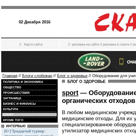
02 Декабря 2016
//
Карта сайта
//
реклама на сайте
//
реклама в газете
//
р
Главная
//
Блоги слобожан
//
Блог о здоровье
// Оборудование для уни
БЛОГ О ЗДОРОВЬЕ
ПОЛИТИКА И ЭКОНОМИКА
ОБЩЕСТВО
sport
— Оборудование
ПРОИСШЕСТВИЯ
ЗАГРАНИЦА
органических отходов
БИЗНЕС И ФИНАНСЫ
КУЛЬТУРА
В любом медицинском учрежд
СПОРТ
медицинские отходы. Для их 
КРОМЕ ТОГО
специализированное оборудов
ИНТЕРВЬЮ
утилизатор медицинских отхо
[6+] Тридцатый турнир:
престижно, массово, всерьёз