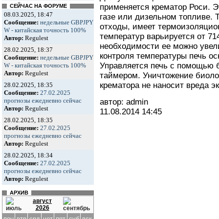
применяется крематор Роси. Эт
СЕЙЧАС НА ФОРУМЕ
08.03.2025, 18:47
газе или дизельном топливе. 
Сообщение:
недельные GBPJPY
отходы, имеет термоизоляцио
W - китайская точность 100%
температур варьируется от 714
Автор:
Regulest
необходимости ее можно увели
28.02.2025, 18:37
контроля температуры печь о
Сообщение:
недельные GBPJPY
Управляется печь с помощью 
W - китайская точность 100%
Автор:
Regulest
таймером. Уничтожение биоло
крематора не наносит вреда э
28.02.2025, 18:35
Сообщение:
27.02.2025
прогнозы ежедневно сейчас
автор: admin
Автор:
Regulest
11.08.2014
14:45
28.02.2025, 18:35
Сообщение:
27.02.2025
прогнозы ежедневно сейчас
Автор:
Regulest
28.02.2025, 18:34
Сообщение:
27.02.2025
прогнозы ежедневно сейчас
Автор:
Regulest
АРХИВ
август
2026
пон
втр
срд
чет
пят
суб
вск