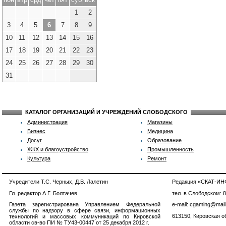
1
2
3
4
5
6
7
8
9
10
11
12
13
14
15
16
17
18
19
20
21
22
23
24
25
26
27
28
29
30
31
КАТАЛОГ ОРГАНИЗАЦИЙ И УЧРЕЖДЕНИЙ СЛОБОДСКОГО
Администрация
Магазины
Бизнес
Медицина
Досуг
Образование
ЖКХ и благоустройство
Промышленность
Культура
Ремонт
Учредители Т.С. Черных, Д.В. Лалетин
Редакция «СКАТ-И
Гл. редактор А.Г. Болтачев
тел. в Слободском: 
Газета зарегистрирована Управлением Федеральной
e-mail: cgaming@mail
службы по надзору в сфере связи, информационных
613150, Кировская об
технологий и массовых коммуникаций по Кировской
области св-во ПИ № ТУ43-00447 от 25 декабря 2012 г.