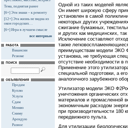
Одной из таких моделей явля
Тема, поднятая ранее
Он имеет широкую сферу при
[6+] Эти знаки – к ремонту
установлен в самой поликлини
[12+] Эта жизнь не видна из
некоторых других учреждения
окон городских…
сжигание бумажных, текстиль
[6+] Игра в лучшем смысле
и других как медицинских, так
все интервью
Исключение составляют отходы
также легковоспламеняющиеся
РАБОТА
преимуществам модели ЭКО Ф
Вакансии
установка, не требующая спец
Резюме
отсутствие необходимости в п
ПОИСК
Применение этого утилизатора
специальной подготовки, а ег
аналогичного зарубежного обо
ОБЪЯВЛЕНИЯ
Продам
Утилизатор модели ЭКО Ф2Рос
Куплю
уничтожения органических отх
Услуги
материалов и промасленной в
Сдам
экономичным расходом энергии,
Меняю
при производительности 180 кг
Сниму
передвижного пульта.
Арендую
Разное
Для утилизации биологически