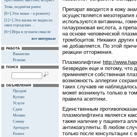
Тема, поднятая ранее
Препарат вводится в кожу анал
[6+] Эти знаки – к ремонту
осуществляется мезотерапия л
[12+] Эта жизнь не видна из
используются витамины, гоме
окон городских…
гилауроновая кислота, а преп
[6+] Игра в лучшем смысле
на основе человеческой плаз
все интервью
тромбоцитов. Никаких других 
не добавляется. По этой при
РАБОТА
реакции отторжения.
Вакансии
Резюме
Плазмолифтинг
http://www.hap
ПОИСК
безвреден еще и потому, что 
применяется собственная плаз
возможность аллергии сохраня
ОБЪЯВЛЕНИЯ
таких случаев не наблюдалос
Продам
может возникнуть только в то
Куплю
правила асептики.
Услуги
Единственным противопоказа
Сдам
плазмолифтинга является како
Меняю
также наличие у пациента алл
Сниму
антикоагулянты. В любом случ
Арендую
только после консультации с 
Разное