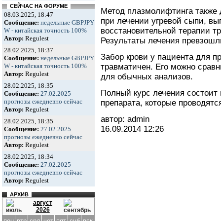
СЕЙЧАС НА ФОРУМЕ
Метод плазмолифтинга также 
08.03.2025, 18:47
при лечении угревой сыпи, вы
Сообщение:
недельные GBPJPY
восстановительной терапии т
W - китайская точность 100%
Автор:
Regulest
Результаты лечения превзошл
28.02.2025, 18:37
Забор крови у пациента для п
Сообщение:
недельные GBPJPY
травматичен. Его можно сравн
W - китайская точность 100%
Автор:
Regulest
для обычных анализов.
28.02.2025, 18:35
Полный курс лечения состоит 
Сообщение:
27.02.2025
прогнозы ежедневно сейчас
препарата, которые проводятся
Автор:
Regulest
автор: admin
28.02.2025, 18:35
16.09.2014
12:26
Сообщение:
27.02.2025
прогнозы ежедневно сейчас
Автор:
Regulest
28.02.2025, 18:34
Сообщение:
27.02.2025
прогнозы ежедневно сейчас
Автор:
Regulest
АРХИВ
август
2026
пон
втр
срд
чет
пят
суб
вск