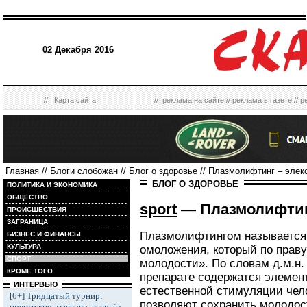
02 Декабря 2016
//
Карта сайта
//
реклама на сайте
//
реклама в газете
//
р
Главная
//
Блоги слобожан
//
Блог о здоровье
// Плазмолифтинг – элек
БЛОГ О ЗДОРОВЬЕ
ПОЛИТИКА И ЭКОНОМИКА
ОБЩЕСТВО
sport
— Плазмолифтин
ПРОИСШЕСТВИЯ
ЗАГРАНИЦА
Плазмолифтингом называется
БИЗНЕС И ФИНАНСЫ
КУЛЬТУРА
омоложения, который по праву
СПОРТ
молодости». По словам д.м.н. 
КРОМЕ ТОГО
препарате содержатся элемен
ИНТЕРВЬЮ
естественной стимуляции чело
[6+] Тридцатый турнир:
позволяют сохранить молодос
престижно, массово, всерьёз