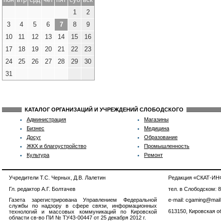
1
2
3
4
5
6
7
8
9
10
11
12
13
14
15
16
17
18
19
20
21
22
23
24
25
26
27
28
29
30
31
КАТАЛОГ ОРГАНИЗАЦИЙ И УЧРЕЖДЕНИЙ СЛОБОДСКОГО
Администрация
Магазины
Бизнес
Медицина
Досуг
Образование
ЖКХ и благоустройство
Промышленность
Культура
Ремонт
Учредители Т.С. Черных, Д.В. Лалетин
Редакция «СКАТ-И
Гл. редактор А.Г. Болтачев
тел. в Слободском: 
Газета зарегистрирована Управлением Федеральной
e-mail: cgaming@mail
службы по надзору в сфере связи, информационных
613150, Кировская об
технологий и массовых коммуникаций по Кировской
области св-во ПИ № ТУ43-00447 от 25 декабря 2012 г.