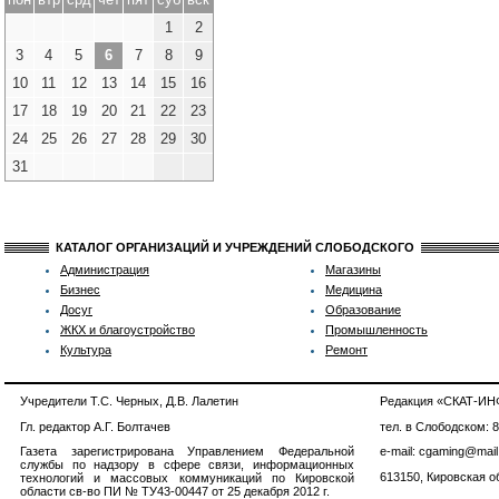
1
2
3
4
5
6
7
8
9
10
11
12
13
14
15
16
17
18
19
20
21
22
23
24
25
26
27
28
29
30
31
КАТАЛОГ ОРГАНИЗАЦИЙ И УЧРЕЖДЕНИЙ СЛОБОДСКОГО
Администрация
Магазины
Бизнес
Медицина
Досуг
Образование
ЖКХ и благоустройство
Промышленность
Культура
Ремонт
Учредители Т.С. Черных, Д.В. Лалетин
Редакция «СКАТ-И
Гл. редактор А.Г. Болтачев
тел. в Слободском: 
Газета зарегистрирована Управлением Федеральной
e-mail: cgaming@mail
службы по надзору в сфере связи, информационных
613150, Кировская об
технологий и массовых коммуникаций по Кировской
области св-во ПИ № ТУ43-00447 от 25 декабря 2012 г.