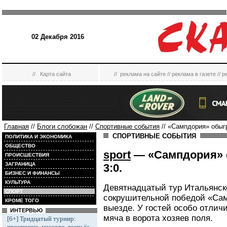
02 Декабря 2016
//
Карта сайта
//
реклама на сайте
//
реклама в газете
//
р
Главная
//
Блоги слобожан
//
Спортивные события
// «Сампдория» обыгр
СПОРТИВНЫЕ СОБЫТИЯ
ПОЛИТИКА И ЭКОНОМИКА
ОБЩЕСТВО
sport
— «Сампдория» 
ПРОИСШЕСТВИЯ
ЗАГРАНИЦА
3:0.
БИЗНЕС И ФИНАНСЫ
КУЛЬТУРА
Девятнадцатый тур Итальянск
СПОРТ
сокрушительной победой «Сам
КРОМЕ ТОГО
выезде. У гостей особо отлич
ИНТЕРВЬЮ
мяча в ворота хозяев поля.
[6+] Тридцатый турнир:
престижно, массово, всерьёз