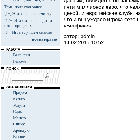
данным, обойдется он нашему
пяти миллионов евро, что явл
Тема, поднятая ранее
ценой, и европейские клубы н
[6+] Эти знаки – к ремонту
что и вынуждало игрока сезон 
[12+] Эта жизнь не видна из
«Бенфике».
окон городских…
[6+] Игра в лучшем смысле
автор: admin
все интервью
14.02.2015
10:52
РАБОТА
Вакансии
Резюме
ПОИСК
ОБЪЯВЛЕНИЯ
Продам
Куплю
Услуги
Сдам
Меняю
Сниму
Арендую
Разное