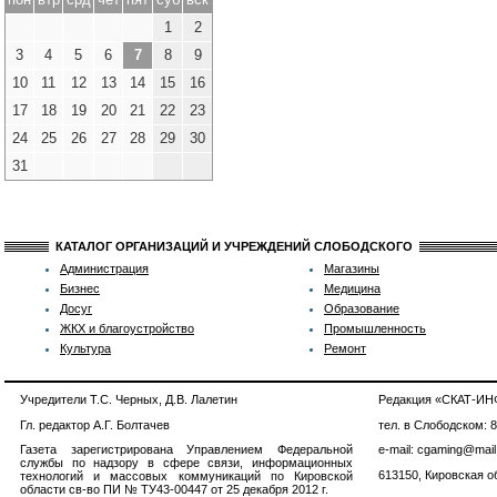
1
2
3
4
5
6
7
8
9
10
11
12
13
14
15
16
17
18
19
20
21
22
23
24
25
26
27
28
29
30
31
КАТАЛОГ ОРГАНИЗАЦИЙ И УЧРЕЖДЕНИЙ СЛОБОДСКОГО
Администрация
Магазины
Бизнес
Медицина
Досуг
Образование
ЖКХ и благоустройство
Промышленность
Культура
Ремонт
Учредители Т.С. Черных, Д.В. Лалетин
Редакция «СКАТ-И
Гл. редактор А.Г. Болтачев
тел. в Слободском: 
Газета зарегистрирована Управлением Федеральной
e-mail: cgaming@mail
службы по надзору в сфере связи, информационных
613150, Кировская об
технологий и массовых коммуникаций по Кировской
области св-во ПИ № ТУ43-00447 от 25 декабря 2012 г.