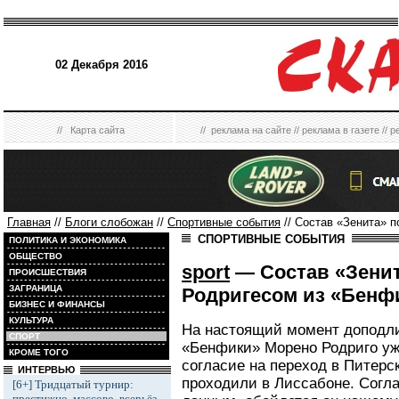
02 Декабря 2016
//
Карта сайта
//
реклама на сайте
//
реклама в газете
//
р
Главная
//
Блоги слобожан
//
Спортивные события
// Состав «Зенита» 
СПОРТИВНЫЕ СОБЫТИЯ
ПОЛИТИКА И ЭКОНОМИКА
ОБЩЕСТВО
sport
— Состав «Зенит
ПРОИСШЕСТВИЯ
ЗАГРАНИЦА
Родригесом из «Бенф
БИЗНЕС И ФИНАНСЫ
КУЛЬТУРА
На настоящий момент доподли
СПОРТ
«Бенфики» Морено Родриго уж
КРОМЕ ТОГО
согласие на переход в Питерс
ИНТЕРВЬЮ
проходили в Лиссабоне. Согл
[6+] Тридцатый турнир:
престижно, массово, всерьёз