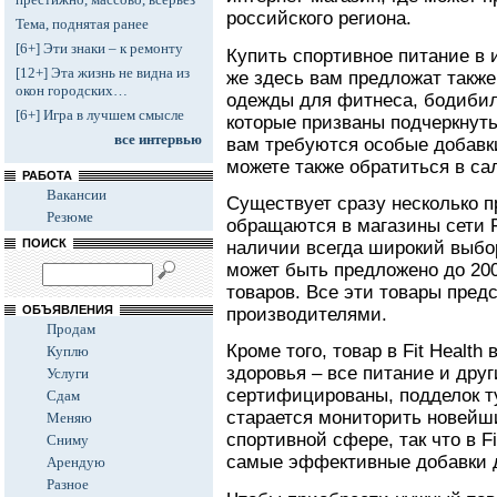
российского региона.
Тема, поднятая ранее
[6+] Эти знаки – к ремонту
Купить спортивное питание в и
[12+] Эта жизнь не видна из
же здесь вам предложат такж
окон городских…
одежды для фитнеса, бодибилд
[6+] Игра в лучшем смысле
которые призваны подчеркнуть
все интервью
вам требуются особые добавки
можете также обратиться в сал
РАБОТА
Вакансии
Существует сразу несколько п
Резюме
обращаются в магазины сети Fi
ПОИСК
наличии всегда широкий выбор
может быть предложено до 20
товаров. Все эти товары пре
ОБЪЯВЛЕНИЯ
производителями.
Продам
Кроме того, товар в Fit Healt
Куплю
здоровья – все питание и дру
Услуги
сертифицированы, подделок ту
Сдам
старается мониторить новейши
Меняю
спортивной сфере, так что в F
Сниму
самые эффективные добавки д
Арендую
Разное