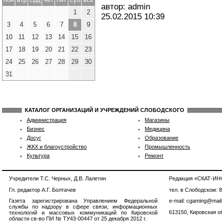
автор: admin
1
2
25.02.2015
10:39
3
4
5
6
7
8
9
10
11
12
13
14
15
16
17
18
19
20
21
22
23
24
25
26
27
28
29
30
31
КАТАЛОГ ОРГАНИЗАЦИЙ И УЧРЕЖДЕНИЙ СЛОБОДСКОГО
Администрация
Магазины
Бизнес
Медицина
Досуг
Образование
ЖКХ и благоустройство
Промышленность
Культура
Ремонт
Учредители Т.С. Черных, Д.В. Лалетин
Редакция «СКАТ-И
Гл. редактор А.Г. Болтачев
тел. в Слободском: 
Газета зарегистрирована Управлением Федеральной
e-mail: cgaming@mail
службы по надзору в сфере связи, информационных
613150, Кировская об
технологий и массовых коммуникаций по Кировской
области св-во ПИ № ТУ43-00447 от 25 декабря 2012 г.