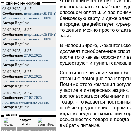
Чтобы приобрести нужный тов
СЕЙЧАС НА ФОРУМЕ
воспользоваться наиболее уд
08.03.2025, 18:47
способом оплаты. У вас примут
Сообщение:
недельные GBPJPY
банковскую карту и даже элек
W - китайская точность 100%
Автор:
Regulest
в городе, где действует курьер
то деньги можно просто отдат
28.02.2025, 18:37
Сообщение:
недельные GBPJPY
заказ.
W - китайская точность 100%
Автор:
Regulest
В Новосибирске, Архангельске
доставят приобретенное спорт
28.02.2025, 18:35
Сообщение:
27.02.2025
после того как вы оформили ва
прогнозы ежедневно сейчас
существуют и пункты самовыв
Автор:
Regulest
28.02.2025, 18:35
Спортивное питание может бы
Сообщение:
27.02.2025
страны с помощью транспортн
прогнозы ежедневно сейчас
Помимо этого компания регул
Автор:
Regulest
участие в интересных акциях,
28.02.2025, 18:34
воспользоваться обычными и 
Сообщение:
27.02.2025
товар. Что касается постоянны
прогнозы ежедневно сейчас
Автор:
Regulest
особые предложения – промо-
вида менеджеры компании хо
АРХИВ
особенностях товара и всегда
август
2026
выбрать питание.
пон
втр
срд
чет
пят
суб
вск