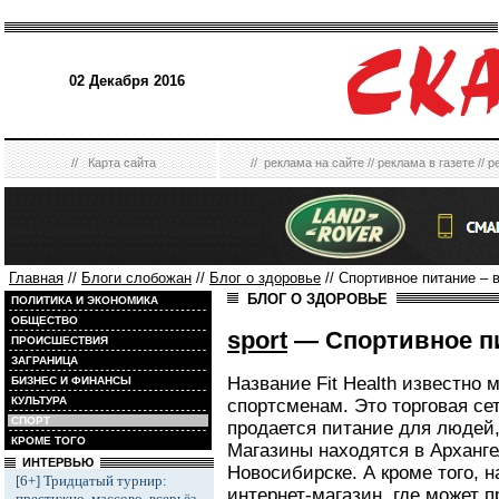
02 Декабря 2016
//
Карта сайта
//
реклама на сайте
//
реклама в газете
//
р
Главная
//
Блоги слобожан
//
Блог о здоровье
// Спортивное питание – в 
БЛОГ О ЗДОРОВЬЕ
ПОЛИТИКА И ЭКОНОМИКА
ОБЩЕСТВО
sport
— Спортивное пит
ПРОИСШЕСТВИЯ
ЗАГРАНИЦА
Название Fit Health известно
БИЗНЕС И ФИНАНСЫ
КУЛЬТУРА
спортсменам. Это торговая сет
СПОРТ
продается питание для людей
КРОМЕ ТОГО
Магазины находятся в Арханге
ИНТЕРВЬЮ
Новосибирске. А кроме того, 
[6+] Тридцатый турнир:
интернет-магазин, где может 
престижно, массово, всерьёз