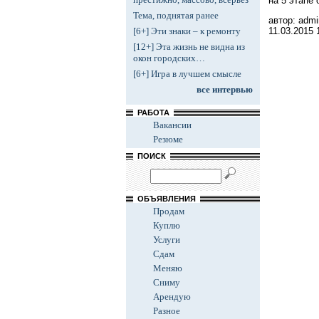
на 5 этапе
Тема, поднятая ранее
автор: admi
11.03.2015
[6+] Эти знаки – к ремонту
[12+] Эта жизнь не видна из
окон городских…
[6+] Игра в лучшем смысле
все интервью
РАБОТА
Вакансии
Резюме
ПОИСК
ОБЪЯВЛЕНИЯ
Продам
Куплю
Услуги
Сдам
Меняю
Сниму
Арендую
Разное