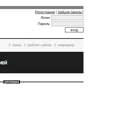
Регистрация
|
Забыли пароль?
Логин:
Пароль:
//
поиск
//
рейтинг сайтов
//
информер