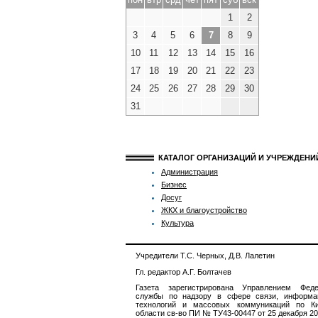
1
2
3
4
5
6
7
8
9
10
11
12
13
14
15
16
17
18
19
20
21
22
23
24
25
26
27
28
29
30
31
КАТАЛОГ ОРГАНИЗАЦИЙ И УЧРЕЖДЕН
Администрация
Бизнес
Досуг
ЖКХ и благоустройство
Культура
Учредители Т.С. Черных, Д.В. Лалетин
Гл. редактор А.Г. Болтачев
Газета зарегистрирована Управлением Феде
службы по надзору в сфере связи, информа
технологий и массовых коммуникаций по Ки
области св-во ПИ № ТУ43-00447 от 25 декабря 201