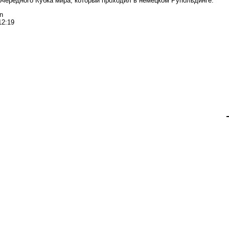
 очередного Кубка мира, который проходил в немецком Рупольдинге.
n
12:19