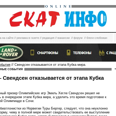
а на сайте
//
реклама в газете
//
редакция
//
вакансии
//
форум
//
блоги слобожан
обытия
// Свендсен отказывается от этапа Кубка мира.
НЫЕ СОБЫТИЯ
 Свендсен отказывается от этапа Кубка
ный призер Олимпийских игр Эмиль Хегле Свендсен решил не
ь в очередном этапе Кубка мира, а уделить это время подготовке к
й Олимпиаде в Сочи.
биатлонистки из Норвегии Туры Бергер, следует, что она неуклонно
орму, чему в полной мере может свидетельствовать ее выступление