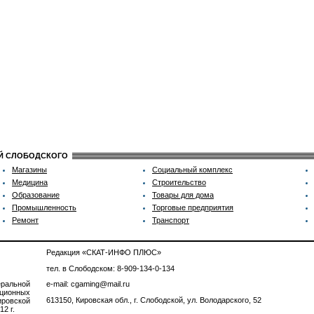
ИЙ СЛОБОДСКОГО
Магазины
Социальный комплекс
Медицина
Строительство
Образование
Товары для дома
Промышленность
Торговые предприятия
Ремонт
Транспорт
Редакция «СКАТ-ИНФО ПЛЮС»
тел. в Слободском: 8-909-134-0-134
ральной
e-mail: cgaming@mail.ru
ционных
613150, Кировская обл., г. Слободской, ул. Володарского, 52
ровской
2 г.