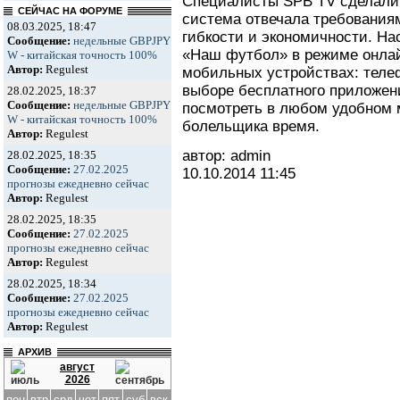
Специалисты SPB TV сделали 
СЕЙЧАС НА ФОРУМЕ
система отвечала требованиям
08.03.2025, 18:47
гибкости и экономичности. Н
Сообщение:
недельные GBPJPY
«Наш футбол» в режиме онлай
W - китайская точность 100%
Автор:
Regulest
мобильных устройствах: теле
выборе бесплатного приложе
28.02.2025, 18:37
Сообщение:
недельные GBPJPY
посмотреть в любом удобном 
W - китайская точность 100%
болельщика время.
Автор:
Regulest
автор: admin
28.02.2025, 18:35
Сообщение:
27.02.2025
10.10.2014
11:45
прогнозы ежедневно сейчас
Автор:
Regulest
28.02.2025, 18:35
Сообщение:
27.02.2025
прогнозы ежедневно сейчас
Автор:
Regulest
28.02.2025, 18:34
Сообщение:
27.02.2025
прогнозы ежедневно сейчас
Автор:
Regulest
АРХИВ
август
2026
пон
втр
срд
чет
пят
суб
вск