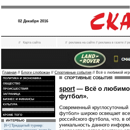
02 Декабря 2016
//
Карта сайта
//
реклама на сайте
//
реклама в газете
//
р
Главная
//
Блоги слобожан
//
Спортивные события
// Всё о любимой иг
СПОРТИВНЫЕ СОБЫТИЯ
ПОЛИТИКА И ЭКОНОМИКА
ОБЩЕСТВО
sport
— Всё о любимой
ПРОИСШЕСТВИЯ
ЗАГРАНИЦА
футбол».
БИЗНЕС И ФИНАНСЫ
КУЛЬТУРА
Современный круглосуточный
СПОРТ
футбол» широко освещает все
КРОМЕ ТОГО
российского футбола, что, в 
ИНТЕРВЬЮ
уникальность данного информ
[6+] Тридцатый турнир:
престижно, массово, всерьёз