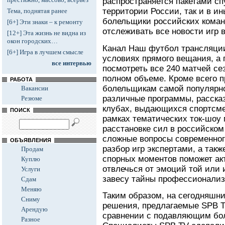
распространяется пакетами сп
территории России, так и в и
Тема, поднятая ранее
болельщики российских коман
[6+] Эти знаки – к ремонту
отслеживать все новости игр 
[12+] Эта жизнь не видна из
окон городских…
Канал Наш футбол трансляции
[6+] Игра в лучшем смысле
условиях прямого вещания, а 
все интервью
посмотреть все 240 матчей се
полном объеме. Кроме всего п
РАБОТА
болельщикам самой популярно
Вакансии
различные программы, расск
Резюме
клубах, выдающихся спортсме
ПОИСК
рамках тематических ток-шоу 
расстановке сил в российском
сложные вопросы современног
ОБЪЯВЛЕНИЯ
разбор игр экспертами, а так
Продам
спорных моментов поможет а
Куплю
отвлечься от эмоций той или и
Услуги
завесу тайны профессионализ
Сдам
Меняю
Таким образом, на сегодняшни
Сниму
решения, предлагаемые SPB 
Арендую
сравнении с подавляющим бо
Разное