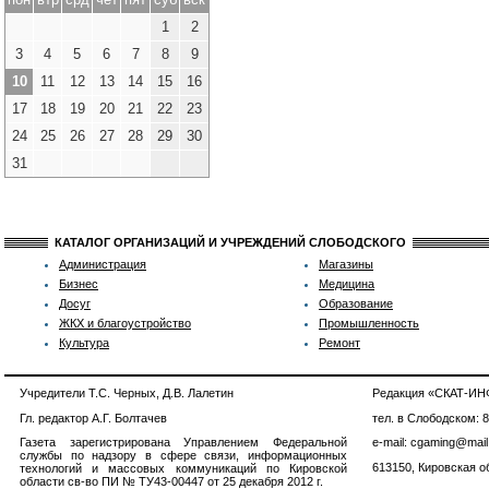
1
2
3
4
5
6
7
8
9
10
11
12
13
14
15
16
17
18
19
20
21
22
23
24
25
26
27
28
29
30
31
КАТАЛОГ ОРГАНИЗАЦИЙ И УЧРЕЖДЕНИЙ СЛОБОДСКОГО
Администрация
Магазины
Бизнес
Медицина
Досуг
Образование
ЖКХ и благоустройство
Промышленность
Культура
Ремонт
Учредители Т.С. Черных, Д.В. Лалетин
Редакция «СКАТ-И
Гл. редактор А.Г. Болтачев
тел. в Слободском: 
Газета зарегистрирована Управлением Федеральной
e-mail: cgaming@mail
службы по надзору в сфере связи, информационных
613150, Кировская об
технологий и массовых коммуникаций по Кировской
области св-во ПИ № ТУ43-00447 от 25 декабря 2012 г.