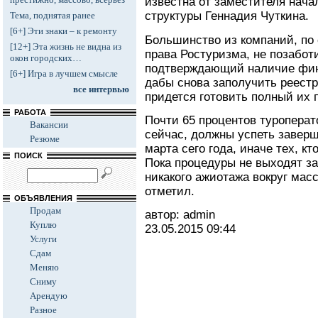
известна от заместителя нача
структуры Геннадия Чуткина.
Тема, поднятая ранее
[6+] Эти знаки – к ремонту
Большинство из компаний, по
[12+] Эта жизнь не видна из
права Ростуризма, не позабот
окон городских…
подтверждающий наличие фина
[6+] Игра в лучшем смысле
дабы снова заполучить реест
все интервью
придется готовить полный их п
РАБОТА
Почти 65 процентов туроперато
Вакансии
сейчас, должны успеть заверш
Резюме
марта сего года, иначе тех, кт
ПОИСК
Пока процедуры не выходят за
никакого ажиотажа вокруг мас
отметил.
ОБЪЯВЛЕНИЯ
Продам
автор: admin
Куплю
23.05.2015
09:44
Услуги
Сдам
Меняю
Сниму
Арендую
Разное