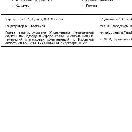
ЖКХ и благоустройство
Промышленность
Культура
Ремонт
Учредители Т.С. Черных, Д.В. Лалетин
Редакция «СКАТ-И
Гл. редактор А.Г. Болтачев
тел. в Слободском: 
Газета зарегистрирована Управлением Федеральной
e-mail: cgaming@mail
службы по надзору в сфере связи, информационных
613150, Кировская об
технологий и массовых коммуникаций по Кировской
области св-во ПИ № ТУ43-00447 от 25 декабря 2012 г.