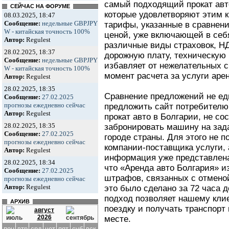
самый подходящий прокат авт
СЕЙЧАС НА ФОРУМЕ
которые удовлетворяют этим к
08.03.2025, 18:47
Сообщение:
недельные GBPJPY
тарифы, указанные в сравнени
W - китайская точность 100%
ценой, уже включающей в себ
Автор:
Regulest
различные виды страховок, Н
28.02.2025, 18:37
дорожную плату, техническую п
Сообщение:
недельные GBPJPY
избавляет от нежелательных 
W - китайская точность 100%
момент расчета за услуги аре
Автор:
Regulest
28.02.2025, 18:35
Сравнение предложений не ед
Сообщение:
27.02.2025
прогнозы ежедневно сейчас
предложить сайт потребителю
Автор:
Regulest
прокат авто в Болгарии, не сос
28.02.2025, 18:35
забронировать машину на зад
Сообщение:
27.02.2025
городе страны. Для этого не п
прогнозы ежедневно сейчас
компании-поставщика услуги, 
Автор:
Regulest
информация уже представлена 
28.02.2025, 18:34
что «Аренда авто Болгария» и
Сообщение:
27.02.2025
штрафов, связанных с отмено
прогнозы ежедневно сейчас
Автор:
Regulest
это было сделано за 72 часа д
подход позволяет нашему кли
АРХИВ
поездку и получать транспорт
август
2026
месте.
пон
втр
срд
чет
пят
суб
вск