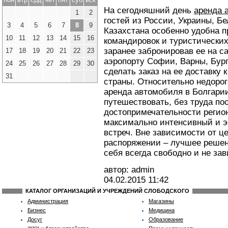
На сегодняшний день
аренда 
1
2
гостей из России, Украины, Б
3
4
5
6
7
8
9
Казахстана особенно удобна п
10
11
12
13
14
15
16
командировок и туристических
заранее забронировав ее на с
17
18
19
20
21
22
23
аэропорту Софии, Варны, Бур
24
25
26
27
28
29
30
сделать заказ на ее доставку 
31
страны. Относительно недоро
аренда автомобиля в Болгари
путешествовать, без труда п
достопримечательности регион
максимально интенсивный и 
встреч. Вне зависимости от ц
распоряжении – лучшее решени
себя всегда свободно и не зав
автор: admin
04.02.2015
11:42
КАТАЛОГ ОРГАНИЗАЦИЙ И УЧРЕЖДЕНИЙ СЛОБОДСКОГО
Администрация
Магазины
Бизнес
Медицина
Досуг
Образование