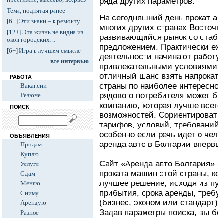
ряда других параметров.
Тема, поднятая ранее
На сегодняшний день прокат а
[6+] Эти знаки – к ремонту
многих других странах Восточ
[12+] Эта жизнь не видна из
развивающийся рынок со ста
окон городских…
предложением. Практически е
[6+] Игра в лучшем смысле
деятельности начинают работ
все интервью
привлекательными условиями. 
отличный шанс взять напрока
РАБОТА
страны по наиболее интересно
Вакансии
рядового потребителя может б
Резюме
компанию, которая лучше всег
ПОИСК
возможностей. Сориентироват
тарифов, условий, требований
особенно если речь идет о че
ОБЪЯВЛЕНИЯ
аренда авто в Болгарии вперв
Продам
Куплю
Сайт «Аренда авто Болгария» 
Услуги
проката машин этой страны, к
Сдам
лучшее решение, исходя из пу
Меняю
прибытия, срока аренды, треб
Сниму
(бизнес, эконом или стандарт)
Арендую
Задав параметры поиска, вы б
Разное