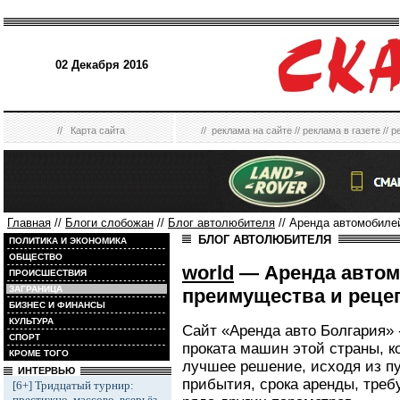
02 Декабря 2016
//
Карта сайта
//
реклама на сайте
//
реклама в газете
//
р
Главная
//
Блоги слобожан
//
Блог автолюбителя
// Аренда автомобиле
БЛОГ АВТОЛЮБИТЕЛЯ
ПОЛИТИКА И ЭКОНОМИКА
ОБЩЕСТВО
world
— Аренда автом
ПРОИСШЕСТВИЯ
ЗАГРАНИЦА
преимущества и реце
БИЗНЕС И ФИНАНСЫ
КУЛЬТУРА
Сайт «Аренда авто Болгария» 
СПОРТ
проката машин этой страны, к
КРОМЕ ТОГО
лучшее решение, исходя из пу
ИНТЕРВЬЮ
прибытия, срока аренды, треб
[6+] Тридцатый турнир:
престижно, массово, всерьёз