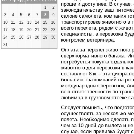
проще и доступнее. В случае,
1
2
законодательству ваш питомец
3
4
5
6
7
8
9
салоне самолета, компания го
транспортировке животного в 
10
11
12
13
14
15
16
всего перелета, рядом с живо
17
18
19
20
21
22
23
специалисты, а перевозка буд
24
25
26
27
28
29
30
контролем ветеринара.
31
Оплата за перелет животного 
сверхнормативного багажа. И
потребуется покупка отдельно
животного для перевозки в ка
составляет 8 кг – эта цифра н
большинства компаний на рос
международных перевозок, Ави
всю ответственности по транс
любимца в грузовом отсеке са
Следует помнить, что подгото
осуществлять за несколько ме
полета. Необходимо сделать п
чем за 10 дней до вылета и не
случае, если прививка будет 