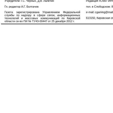
Учредители Т.С. Черных, Д.В. Лалетин
Редакция «СКАТ-И
Гл. редактор А.Г. Болтачев
тел. в Слободском: 
Газета зарегистрирована Управлением Федеральной
e-mail: cgaming@mail
службы по надзору в сфере связи, информационных
613150, Кировская об
технологий и массовых коммуникаций по Кировской
области св-во ПИ № ТУ43-00447 от 25 декабря 2012 г.