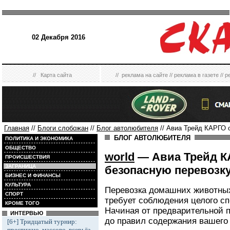
02 Декабря 2016
//
Карта сайта
//
реклама на сайте
//
реклама в газете
//
р
Главная
//
Блоги слобожан
//
Блог автолюбителя
// Авиа Трейд КАРГО 
БЛОГ АВТОЛЮБИТЕЛЯ
ПОЛИТИКА И ЭКОНОМИКА
ОБЩЕСТВО
world
— Авиа Трейд К
ПРОИСШЕСТВИЯ
ЗАГРАНИЦА
безопасную перевозк
БИЗНЕС И ФИНАНСЫ
КУЛЬТУРА
Перевозка домашних животны
СПОРТ
требует соблюдения целого сп
КРОМЕ ТОГО
Начиная от предварительной п
ИНТЕРВЬЮ
до правил содержания вашего
[6+] Тридцатый турнир:
престижно, массово, всерьёз