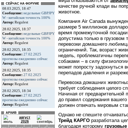
мира отказываются от
авиапе
СЕЙЧАС НА ФОРУМЕ
качестве ручной клади вы поп
08.03.2025, 18:47
животное.
Сообщение:
недельные GBPJPY
W - китайская точность 100%
Компания Air Canada вынужде
Автор:
Regulest
размере 5 миллионов долларо
28.02.2025, 18:37
время промежуточной посадки
Сообщение:
недельные GBPJPY
допустима только в грузовом т
W - китайская точность 100%
Автор:
Regulest
перевозки домашнего любимца
ограничений. Так, возраст жив
28.02.2025, 18:35
Сообщение:
27.02.2025
недель, проблематичны перел
прогнозы ежедневно сейчас
собаками – в силу физиологии
Автор:
Regulest
может попросту задохнуться в
28.02.2025, 18:35
перепадов давления и разреже
Сообщение:
27.02.2025
прогнозы ежедневно сейчас
Перевозка домашних животны
Автор:
Regulest
требует соблюдения целого сп
28.02.2025, 18:34
Начиная от предварительной п
Сообщение:
27.02.2025
до правил содержания вашего
прогнозы ежедневно сейчас
Автор:
Regulest
должен отвечать мировым ста
АРХИВ
Однако не спешите отчаивать
август
Трейд КАРГО
разработала це
2026
благодаря которому
грузовые
пон
втр
срд
чет
пят
суб
вск