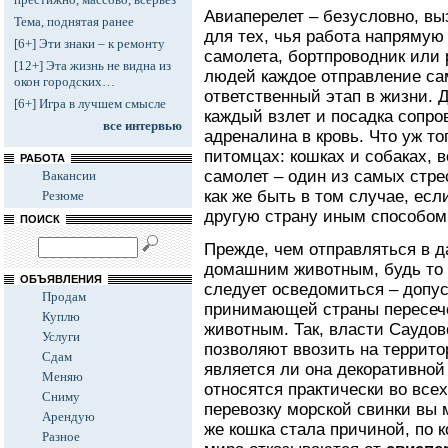
Авиаперелет – безусловно, в
Тема, поднятая ранее
для тех, чья работа напрямую 
[6+] Эти знаки – к ремонту
самолета, бортпроводник или 
[12+] Эта жизнь не видна из
людей каждое отправление са
окон городских…
ответственный этап в жизни. 
[6+] Игра в лучшем смысле
каждый взлет и посадка сопр
все интервью
адреналина в кровь. Что уж т
питомцах: кошках и собаках, 
РАБОТА
самолет – один из самых стре
Вакансии
как же быть в том случае, ес
Резюме
другую страну иным способом
ПОИСК
Прежде, чем отправляться в д
домашним животным, будь то с
ОБЪЯВЛЕНИЯ
следует осведомиться – допу
Продам
принимающей страны пересеч
Куплю
животным. Так, власти Саудов
Услуги
позволяют ввозить на террито
Сдам
является ли она декоративно
Меняю
относятся практически во всех
Сниму
перевозку морской свинки вы м
Арендую
же кошка стала причиной, по 
Разное