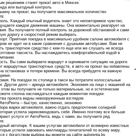
м решением станет прокат авто в Минске.
нда или выгодный контроль
шину на прокат, вы получаете максимальное количество
тв:
ь. Каждый опытный водитель знает это неповторимое чувство,
щущаете каждое движение машины. Она моментально реагирует на
вия. Вы получаете полный контроль за дорожной обстановкой и сами
кую дорогу и скоростной режим выбирать.
. Приятная поездка в максимально удобном салоне автомобиля с
ром не идет ни в какие сравнения с душными автобусами. Вам не
ть транспортное средство с кем-то еще или же слушать не всегда
олтовню таксиста. Вы наслаждаетесь комфортабельной ездой в
омпании.
. Вы сами выбираете маршрут и оцениваете ситуацию на дороге.
от маршрутных транспортных средств, в авто на прокат вы избавлены
 на остановках и потери времени. Вы всегда прибудете на важную
время.
. На поездки по столице в такси вы потратите колоссальные
г. Другое дело – аренда автомобиля. Экономия на лицо с машиной на
и этом вы получаете не только материальные, но и эстетические
ожете сполна наслаждаться каждым моментом поездки.
ва проката видны невооруженным взглядом.
АвтоРента – быстро, качественно, экономно
ора марки автомобиля, важно отдать предпочтение солидной
которая успела зарекомендовать себя. Именно поэтому все больше
рают услуги от АвтоРента, ведь с нами, вы получаете ряд
тв:
й автопарк. К вашим услугам автомобили от всемирно известных
оторые успели завоевать миллиарды почитателей по всему миру.
ся с богатством выбора вы можете на сайте
autorenta.by
.