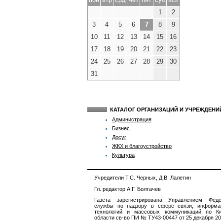
1
2
3
4
5
6
7
8
9
10
11
12
13
14
15
16
17
18
19
20
21
22
23
24
25
26
27
28
29
30
31
КАТАЛОГ ОРГАНИЗАЦИЙ И УЧРЕЖДЕН
Администрация
Бизнес
Досуг
ЖКХ и благоустройство
Культура
Учредители Т.С. Черных, Д.В. Лалетин
Гл. редактор А.Г. Болтачев
Газета зарегистрирована Управлением Феде
службы по надзору в сфере связи, информа
технологий и массовых коммуникаций по Ки
области св-во ПИ № ТУ43-00447 от 25 декабря 201