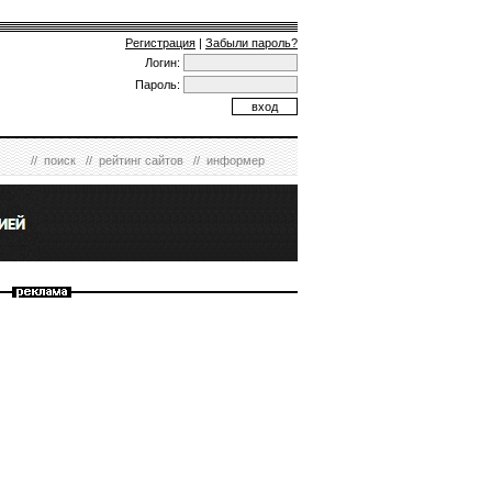
Регистрация
|
Забыли пароль?
Логин:
Пароль:
//
поиск
//
рейтинг сайтов
//
информер