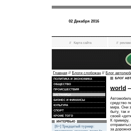
02 Декабря 2016
//
Карта сайта
//
реклам
Главная
//
Блоги слобожан
//
Блог автолюб
БЛОГ АВ
ПОЛИТИКА И ЭКОНОМИКА
ОБЩЕСТВО
world
—
ПРОИСШЕСТВИЯ
ЗАГРАНИЦА
Автомобили
БИЗНЕС И ФИНАНСЫ
средство п
КУЛЬТУРА
мира. Они 
СПОРТ
быту, так и
своей «дет
КРОМЕ ТОГО
К примеру,
ИНТЕРВЬЮ
отправитьс
[6+] Тридцатый турнир:
за дорожно
престижно, массово, всерьёз