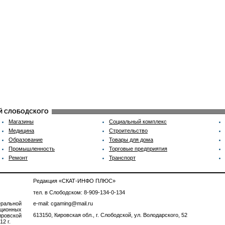
ИЙ СЛОБОДСКОГО
Магазины
Социальный комплекс
Медицина
Строительство
Образование
Товары для дома
Промышленность
Торговые предприятия
Ремонт
Транспорт
Редакция «СКАТ-ИНФО ПЛЮС»
тел. в Слободском: 8-909-134-0-134
ральной
e-mail: cgaming@mail.ru
ционных
613150, Кировская обл., г. Слободской, ул. Володарского, 52
ровской
2 г.