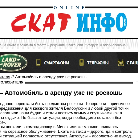
а на сайте
//
реклама в газете
//
редакция
//
вакансии
//
форум
//
блоги слобожан
ителя
// Автомобиль в аренду уже не роскошь
ТОЛЮБИТЕЛЯ
 Автомобиль в аренду уже не роскошь
 давно перестали быть предметом роскоши. Теперь они - привычное
ередвижения для каждого жителя Белоруссии и любой другой точки
заполнили наши будни и стали неотъемлемыми спутниками как в
 на отдыхе. Но бывают ситуации, когда необходимо остаться без
ки».
 вы поехали в командировку в Минск или же машине пришлось
я на сервисное обслуживание. Ехать на такси – дорого, да и контроль
й ситуацией полностью отсутствует. Автобусы – абсолютно не выход.