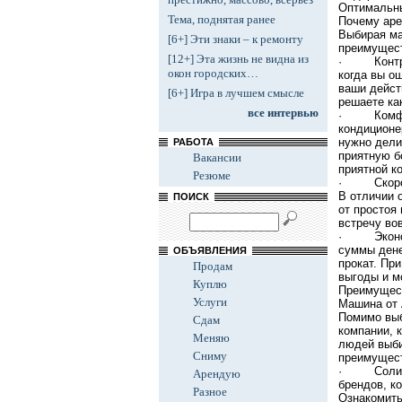
Оптимальны
Тема, поднятая ранее
Почему аре
Выбирая ма
[6+] Эти знаки – к ремонту
преимущес
[12+] Эта жизнь не видна из
· Контрол
окон городских…
когда вы о
ваши дейст
[6+] Игра в лучшем смысле
решаете ка
все интервью
· Комфорт
кондиционе
нужно дели
РАБОТА
приятную б
Вакансии
приятной к
Резюме
· Скорость
В отличии 
ПОИСК
от простоя
встречу во
· Экономия
суммы дене
ОБЪЯВЛЕНИЯ
прокат. Пр
Продам
выгоды и м
Куплю
Преимущест
Услуги
Машина от 
Помимо выб
Сдам
компании, 
Меняю
людей выби
Сниму
преимущес
· Солидны
Арендую
брендов, к
Разное
Ознакомить