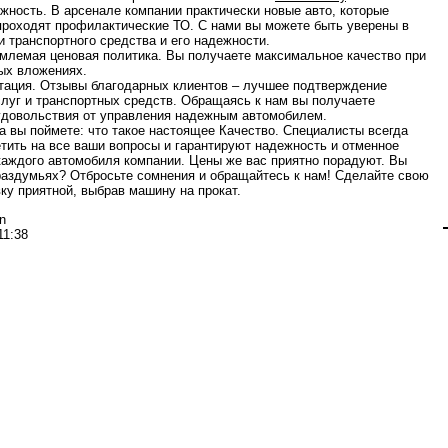
ть. В арсенале компании практически новые авто, которые
проходят профилактические ТО. С нами вы можете быть уверены в
и транспортного средства и его надежности.
мая ценовая политика. Вы получаете максимальное качество при
ых вложениях.
ия. Отзывы благодарных клиентов – лучшее подтверждение
слуг и транспортных средств. Обращаясь к нам вы получаете
довольствия от управления надежным автомобилем.
а вы поймете: что такое настоящее Качество. Специалисты всегда
етить на все ваши вопросы и гарантируют надежность и отменное
каждого автомобиля компании. Цены же вас приятно порадуют. Вы
раздумьях? Отбросьте сомнения и обращайтесь к нам! Сделайте свою
ку приятной, выбрав машину на прокат.
n
11:38