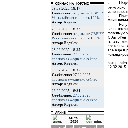
· Надежнос
СЕЙЧАС НА ФОРУМЕ
регулярно 
08.03.2025, 18:47
исправност
Сообщение:
недельные GBPJPY
· Приемле
W - китайская точность 100%
минимальн
Автор:
Regulest
· Репутац
качества у
28.02.2025, 18:37
максимум у
Сообщение:
недельные GBPJPY
С АвтоРент
W - китайская точность 100%
готовы отв
Автор:
Regulest
состояние 
28.02.2025, 18:35
все еще в 
Сообщение:
27.02.2025
командиров
прогнозы ежедневно сейчас
автор: admi
Автор:
Regulest
12.02.2015
28.02.2025, 18:35
Сообщение:
27.02.2025
прогнозы ежедневно сейчас
Автор:
Regulest
28.02.2025, 18:34
Сообщение:
27.02.2025
прогнозы ежедневно сейчас
Автор:
Regulest
АРХИВ
август
2026
пон
втр
срд
чет
пят
суб
вск